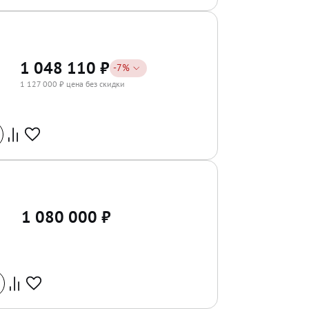
1 048 110
₽
-
7
%
1 127 000
₽ цена без скидки
1 080 000
₽