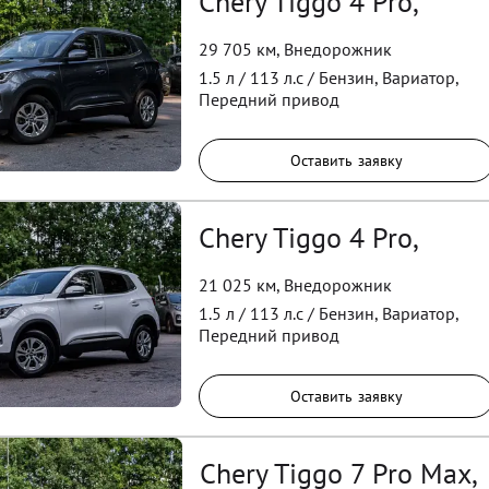
Chery Tiggo 4 Pro,
29 705 км
,
Внедорожник
1.5
л /
113
л.с /
Бензин
,
Вариатор
,
Передний
привод
Оставить заявку
Chery Tiggo 4 Pro,
21 025 км
,
Внедорожник
1.5
л /
113
л.с /
Бензин
,
Вариатор
,
Передний
привод
Оставить заявку
Chery Tiggo 7 Pro Max,