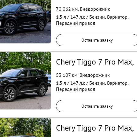
70 062 км
,
Внедорожник
1.5
л /
147
л.с /
Бензин
,
Вариатор
,
Передний
привод
Оставить заявку
Chery Tiggo 7 Pro Max,
53 107 км
,
Внедорожник
1.5
л /
147
л.с /
Бензин
,
Вариатор
,
Передний
привод
Оставить заявку
Chery Tiggo 7 Pro Max,