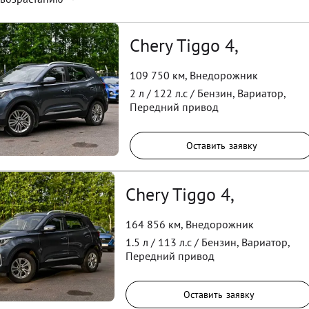
Chery Tiggo 4,
109 750 км
,
Внедорожник
2
л /
122
л.с /
Бензин
,
Вариатор
,
Передний
привод
Оставить заявку
Chery Tiggo 4,
164 856 км
,
Внедорожник
1.5
л /
113
л.с /
Бензин
,
Вариатор
,
Передний
привод
Оставить заявку