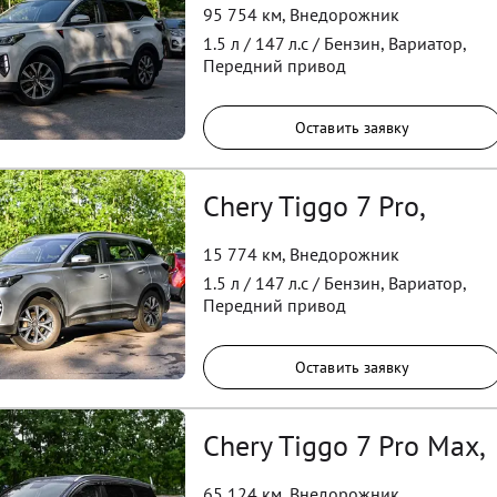
95 754 км
,
Внедорожник
1.5
л /
147
л.с /
Бензин
,
Вариатор
,
Передний
привод
Оставить заявку
Chery Tiggo 7 Pro,
15 774 км
,
Внедорожник
1.5
л /
147
л.с /
Бензин
,
Вариатор
,
Передний
привод
Оставить заявку
Chery Tiggo 7 Pro Max,
65 124 км
,
Внедорожник