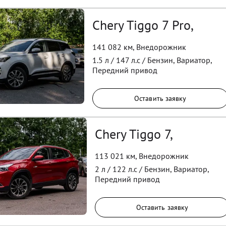
Chery Tiggo 7 Pro,
141 082 км
,
Внедорожник
1.5
л /
147
л.с /
Бензин
,
Вариатор
,
Передний
привод
Оставить заявку
Chery Tiggo 7,
113 021 км
,
Внедорожник
2
л /
122
л.с /
Бензин
,
Вариатор
,
Передний
привод
Оставить заявку