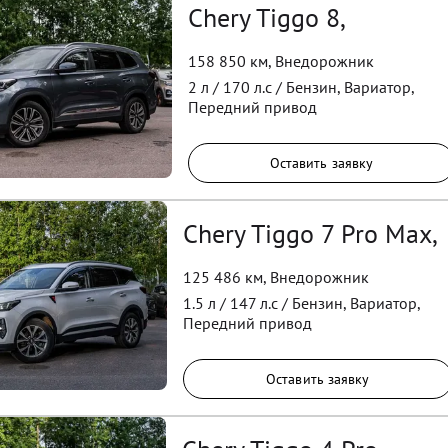
Chery Tiggo 8,
158 850 км
,
Внедорожник
2
л /
170
л.с /
Бензин
,
Вариатор
,
Передний
привод
Оставить заявку
Chery Tiggo 7 Pro Max,
125 486 км
,
Внедорожник
1.5
л /
147
л.с /
Бензин
,
Вариатор
,
Передний
привод
Оставить заявку