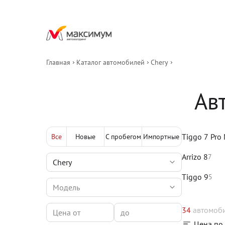
Главная
Каталог автомобилей
Chery
Ав
Tiggo 7 Pro
Все
Новые
С пробегом
Импортные
Arrizo 8
7
Tiggo 9
5
34
автомоб
Цена по