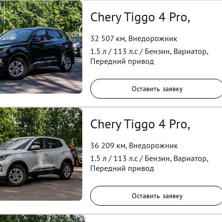
Chery Tiggo 4 Pro,
32 507 км
,
Внедорожник
1.5
л /
113
л.с /
Бензин
,
Вариатор
,
Передний
привод
Оставить заявку
Chery Tiggo 4 Pro,
36 209 км
,
Внедорожник
1.5
л /
113
л.с /
Бензин
,
Вариатор
,
Передний
привод
Оставить заявку