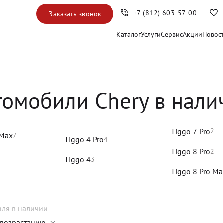
+7 (812) 603-57-00
Заказать звонок
Каталог
Услуги
Сервис
Акции
Новос
томобили Chery в нали
Tiggo 7 Pro
2
 Max
7
Tiggo 4 Pro
4
Tiggo 8 Pro
2
Tiggo 4
3
Tiggo 8 Pro Ma
иля
в наличии
 возрастанию