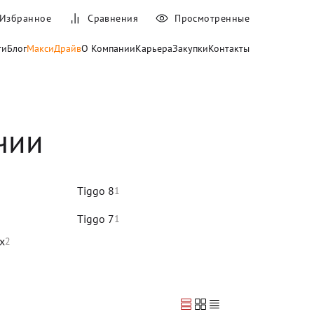
Избранное
Сравнения
Просмотренные
ти
Блог
МаксиДрайв
О Компании
Карьера
Закупки
Контакты
чии
Tiggo 8
1
Tiggo 7
1
x
2