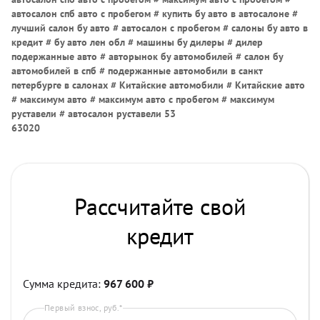
автосалон спб авто с пробегом # купить бу авто в автосалоне #
лучший салон бу авто # автосалон с пробегом # салоны бу авто в
кредит # бу авто лен обл # машины бу дилеры # дилер
подержанные авто # авторынок бу автомобилей # салон бу
автомобилей в спб # подержанные автомобили в санкт
петербурге в салонах # Китайские автомобили # Китайские авто
# максимум авто # максимум авто с пробегом # максимум
руставели # автосалон руставели 53
63020
Рассчитайте свой
кредит
Сумма кредита:
967 600
₽
Первый взнос, руб.*