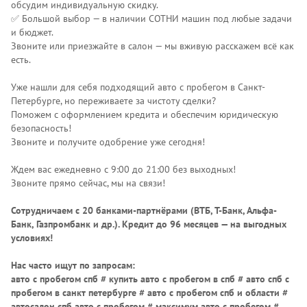
обсудим индивидуальную скидку.
✅ Большой выбор — в наличии СОТНИ машин под любые задачи
и бюджет.
Звоните или приезжайте в салон — мы вживую расскажем всё как
есть.
Уже нашли для себя подходящий авто с пробегом в Санкт-
Петербурге, но переживаете за чистоту сделки?
Поможем с оформлением кредита и обеспечим юридическую
безопасность!
Звоните и получите одобрение уже сегодня!
Ждем вас ежедневно с 9:00 до 21:00 без выходных!
Звоните прямо сейчас, мы на связи!
Сотрудничаем с 20 банками-партнёрами (ВТБ, Т-Банк, Альфа-
Банк, Газпромбанк и др.)
. Кредит до 96 месяцев — на выгодных
условиях!
Нас часто ищут по запросам:
авто с пробегом спб # купить авто с пробегом в спб # авто спб с
пробегом в санкт петербурге # авто с пробегом спб и области #
автосалон спб авто с пробегом # максимум авто с пробегом #