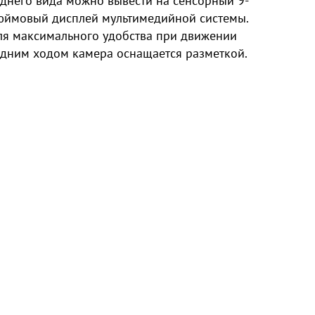
аднего вида можно вывести на сенсорный 9-
юймовый дисплей мультимедийной системы.
ля максимального удобства при движении
адним ходом камера оснащается разметкой.