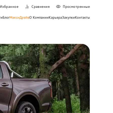
Избранное
Сравнения
Просмотренные
ти
Блог
МаксиДрайв
О Компании
Карьера
Закупки
Контакты