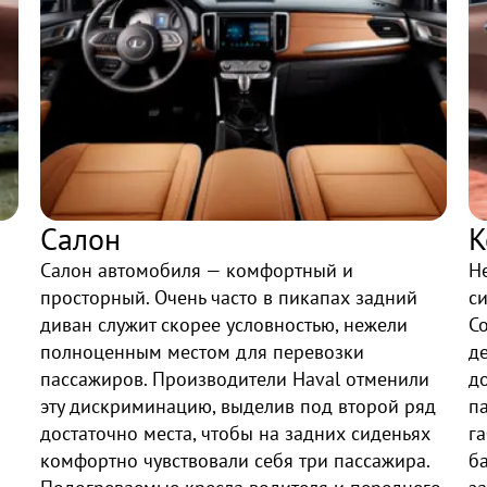
Салон
К
Салон автомобиля — комфортный и
Н
просторный. Очень часто в пикапах задний
си
диван служит скорее условностью, нежели
Co
полноценным местом для перевозки
д
пассажиров. Производители Haval отменили
д
эту дискриминацию, выделив под второй ряд
п
достаточно места, чтобы на задних сиденьях
га
комфортно чувствовали себя три пассажира.
б