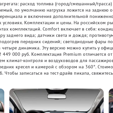
грегата: расход топлива (город/смешанный/трасса) —
емый, по умолчанию нагрузка ложится на заднюю о
еренциала и включения дополнительной пониженно
 условиях. Комплектации и цены. На российском ры
нтах комплектаций. Comfort включает в себя: конди
ру заднего вида; датчики света и дождя; противот
 подогрев передних сидений; светодиодные фары по
а четыре динамика. Эту версию можно купить у офиц
2 449 000 руб. Комплектация Premium отличается от
ем климат-контроля и воздуховодов для пассажиров
едних кресел и камерой с обзором на 360°. Стоимо
уб. Чтобы записаться на тест-драйв пикапа, свяжите