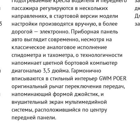
Подогреваемые кресла водителя и переднего
з
и
пассажира регулируются в нескольких
д
направлениях, в стартовой версии модели
Д
3
настройки производятся вручную, в более
з
дорогой — электронно. Приборная панель
авто выглядит современно, несмотря на
классическое аналоговое исполнение
спидометра и тахометра, о технологичности
напоминает цветной бортовой компьютер
м
диагональю 3,5 дюйма. Гармонично
вписываются в стильный интерьер GWM POER
оригинальный рычаг переключения передач,
м
напоминающий формой джойстик, и
внушительный экран мультимедийной
системы, расположившийся по центру
передней панели.