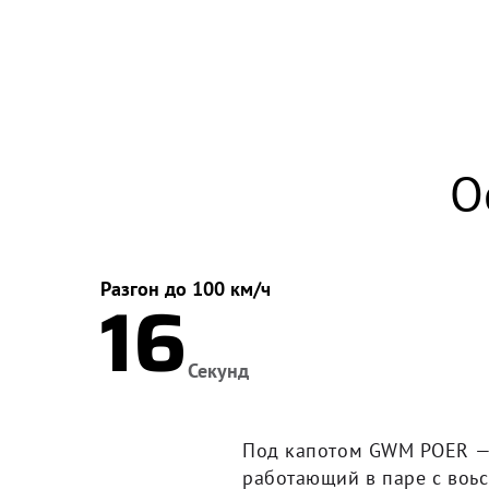
О
Разгон до 100 км/ч
16
Секунд
Под капотом GWM POER — 
работающий в паре с воь