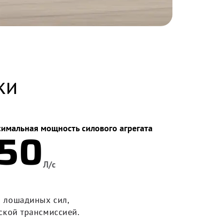
ки
имальная мощность силового агрегата
150
Л/с
 лошадиных сил,
ской трансмиссией.