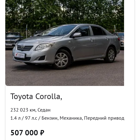
Toyota Corolla,
232 023 км
,
Седан
1.4
л /
97
л.с /
Бензин
,
Механика
,
Передний
привод
507 000
₽