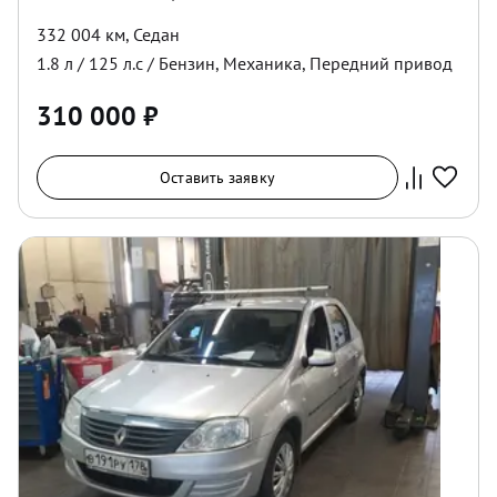
332 004 км
,
Седан
1.8
л /
125
л.с /
Бензин
,
Механика
,
Передний
привод
310 000
₽
Оставить заявку