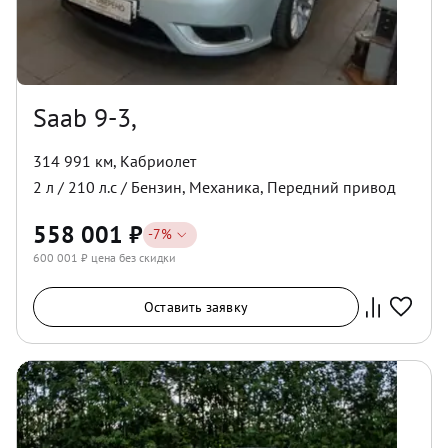
Saab 9-3,
314 991 км
,
Кабриолет
2
л /
210
л.с /
Бензин
,
Механика
,
Передний
привод
558 001
₽
-
7
%
600 001
₽ цена без скидки
Оставить заявку