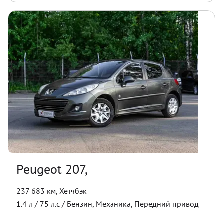
Peugeot 207,
237 683 км
,
Хетчбэк
1.4
л /
75
л.с /
Бензин
,
Механика
,
Передний
привод