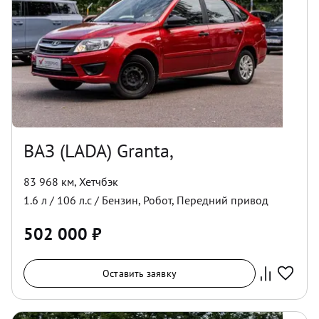
ВАЗ (LADA) Granta,
83 968 км
,
Хетчбэк
1.6
л /
106
л.с /
Бензин
,
Робот
,
Передний
привод
502 000
₽
Оставить заявку