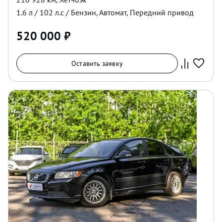
1.6
л /
102
л.с /
Бензин
,
Автомат
,
Передний
привод
520 000
₽
Оставить заявку