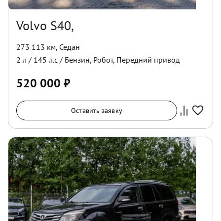
Volvo S40,
273 113 км
,
Седан
2
л /
145
л.с /
Бензин
,
Робот
,
Передний
привод
520 000
₽
Оставить заявку