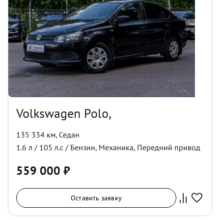
Volkswagen Polo,
135 334 км
,
Седан
1.6
л /
105
л.с /
Бензин
,
Механика
,
Передний
привод
559 000
₽
Оставить заявку