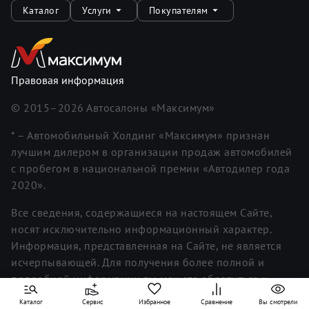
Каталог
Услуги
Покупателям
Правовая информация
© 2015–
2026
Автосалоны «Максимум»
* – Автомобильный Холдинг «Максимум» признан
лучшим дилером в организации продаж автомобилей
с пробегом в национальной премии «Автодилер года
2020».
Все сведения, содержащиеся на настоящем Сайте,
носят исключительно информационный характер.
Информация, представленная на Сайте, не является
исчерпывающей. Для получения более полной и
подробной информации вы можете обратиться к
менеджерам. Информация о ценах не является
Каталог
Сервис
Избранное
Сравнение
Вы смотрели