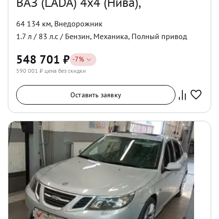
ВАЗ (LADA) 4x4 (Нива),
64 134 км
,
Внедорожник
1.7
л /
83
л.с /
Бензин
,
Механика
,
Полный
привод
548 701
₽
-
7
%
590 001
₽ цена без скидки
Оставить заявку