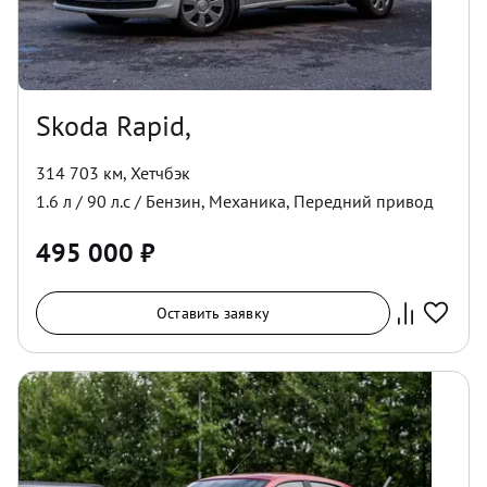
Skoda Rapid,
314 703 км
,
Хетчбэк
1.6
л /
90
л.с /
Бензин
,
Механика
,
Передний
привод
495 000
₽
Оставить заявку