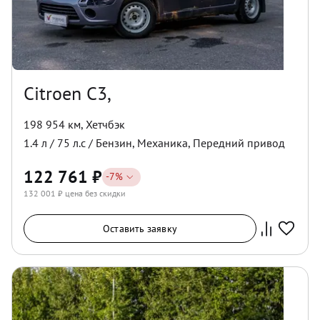
Citroen C3,
198 954 км
,
Хетчбэк
1.4
л /
75
л.с /
Бензин
,
Механика
,
Передний
привод
122 761
₽
-
7
%
132 001
₽ цена без скидки
Оставить заявку