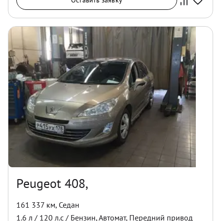
Оставить заявку
Peugeot 408,
161 337 км
,
Седан
1.6
л /
120
л.с /
Бензин
,
Автомат
,
Передний
привод