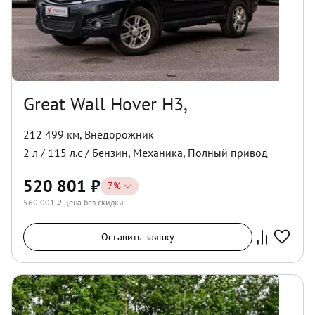
Great Wall Hover H3,
212 499 км
,
Внедорожник
2
л /
115
л.с /
Бензин
,
Механика
,
Полный
привод
520 801
₽
-
7
%
560 001
₽ цена без скидки
Оставить заявку