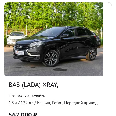
ВАЗ (LADA) XRAY,
178 866 км
,
Хетчбэк
1.8
л /
122
л.с /
Бензин
,
Робот
,
Передний
привод
562 000
₽