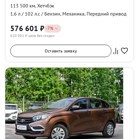
113 500 км
,
Хетчбэк
1.6
л /
102
л.с /
Бензин
,
Механика
,
Передний
привод
576 601
₽
-
7
%
620 001
₽ цена без скидки
Оставить заявку