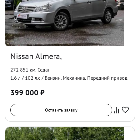
Nissan Almera,
272 851 км
,
Седан
1.6
л /
102
л.с /
Бензин
,
Механика
,
Передний
привод
399 000
₽
Оставить заявку