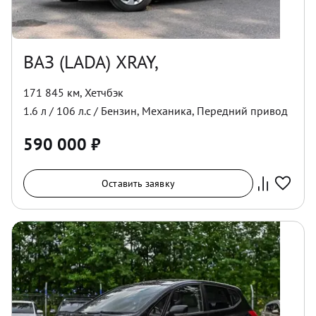
ВАЗ (LADA) XRAY,
171 845 км
,
Хетчбэк
1.6
л /
106
л.с /
Бензин
,
Механика
,
Передний
привод
590 000
₽
Оставить заявку