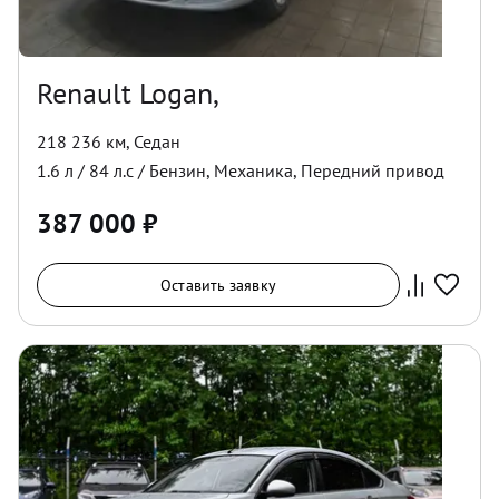
Renault Logan,
218 236 км
,
Седан
1.6
л /
84
л.с /
Бензин
,
Механика
,
Передний
привод
387 000
₽
Оставить заявку