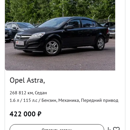
Opel Astra,
268 812 км
,
Седан
1.6
л /
115
л.с /
Бензин
,
Механика
,
Передний
привод
422 000
₽