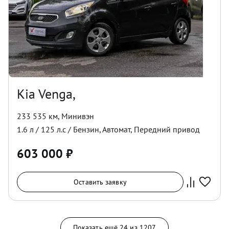
Kia Venga,
233 535 км
,
Минивэн
1.6
л /
125
л.с /
Бензин
,
Автомат
,
Передний
привод
603 000
₽
Оставить заявку
Показать ещё
24
из
1207