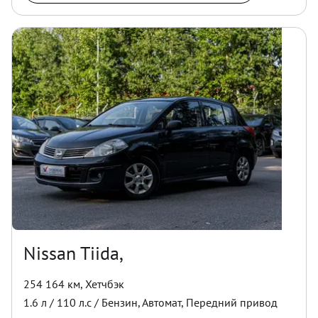
Nissan Tiida,
254 164 км
,
Хетчбэк
1.6
л /
110
л.с /
Бензин
,
Автомат
,
Передний
привод