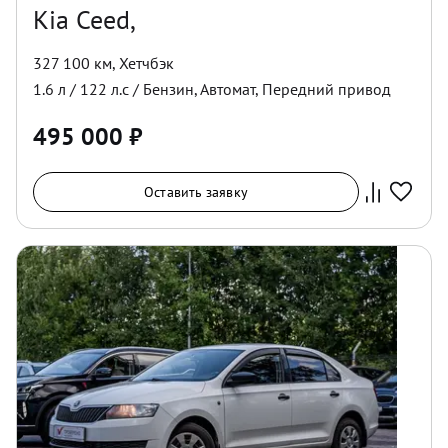
Kia Ceed,
327 100 км
,
Хетчбэк
1.6
л /
122
л.с /
Бензин
,
Автомат
,
Передний
привод
495 000
₽
Оставить заявку