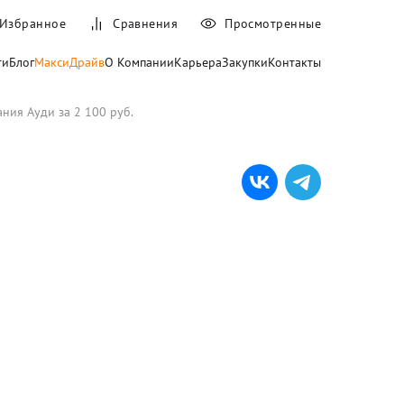
Избранное
Сравнения
Просмотренные
ти
Блог
МаксиДрайв
О Компании
Карьера
Закупки
Контакты
ия Ауди за 2 100 руб.