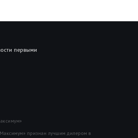
вости первыми
аксимум»
«Максимум» признан лучшим дилером в