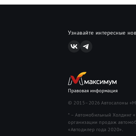
Узнавайте интересные но
Правовая информация
© 2015–
2026
Автосалоны «М
* – Автомобильный Холдинг 
организации продаж автомоб
«Автодилер года 2020».