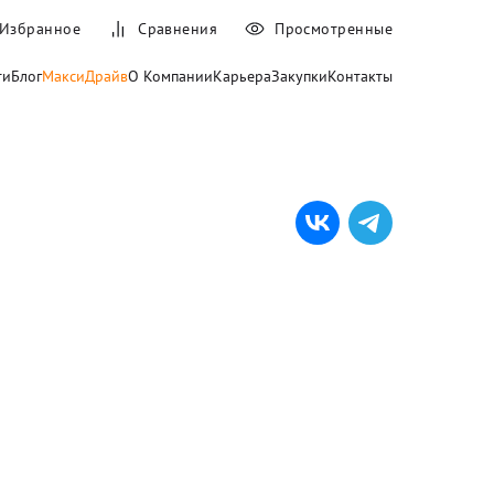
Избранное
Сравнения
Просмотренные
ти
Блог
МаксиДрайв
О Компании
Карьера
Закупки
Контакты