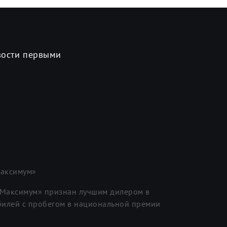
вости первыми
аксимум»
«Максимум» признан лучшим дилером в
илей с пробегом в национальной премии