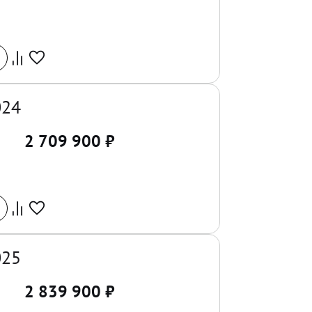
024
2 709 900
₽
025
2 839 900
₽