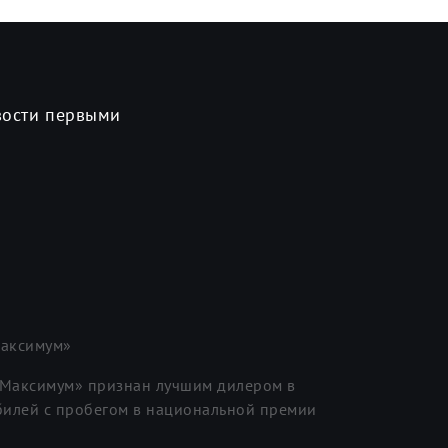
вости первыми
аксимум»
«Максимум» признан лучшим дилером в
илей с пробегом в национальной премии