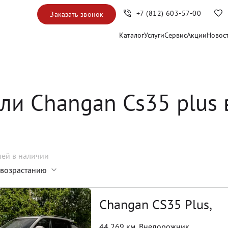
+7 (812) 603-57-00
Заказать звонок
Каталог
Услуги
Сервис
Акции
Новос
ли Changan Cs35 plus 
лей
в наличии
 возрастанию
Changan CS35 Plus,
44 269 км
,
Внедорожник