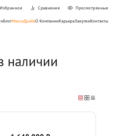
Избранное
Сравнения
Просмотренные
ти
Блог
МаксиДрайв
О Компании
Карьера
Закупки
Контакты
в наличии