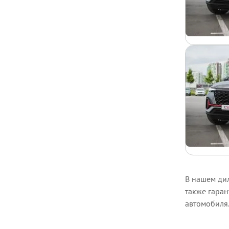
В нашем дил
также гара
автомобиля