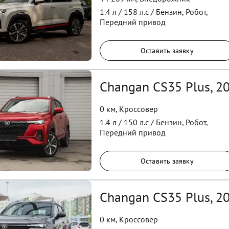
1.4
л /
158
л.с /
Бензин
,
Робот
,
Передний
привод
Оставить заявку
Changan CS35 Plus, 2
0 км
,
Кроссовер
1.4
л /
150
л.с /
Бензин
,
Робот
,
Передний
привод
Оставить заявку
Changan CS35 Plus, 2
0 км
,
Кроссовер