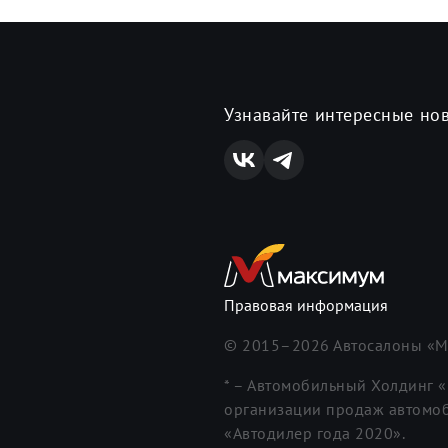
Узнавайте интересные но
Правовая информация
© 2015–
2026
Автосалоны «М
* – Автомобильный Холдинг 
организации продаж автомоб
«Автодилер года 2020».