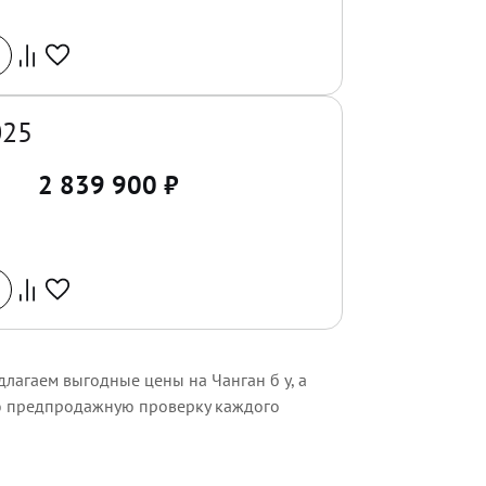
025
2 839 900
₽
лагаем выгодные цены на Чанган б у, а
ую предпродажную проверку каждого