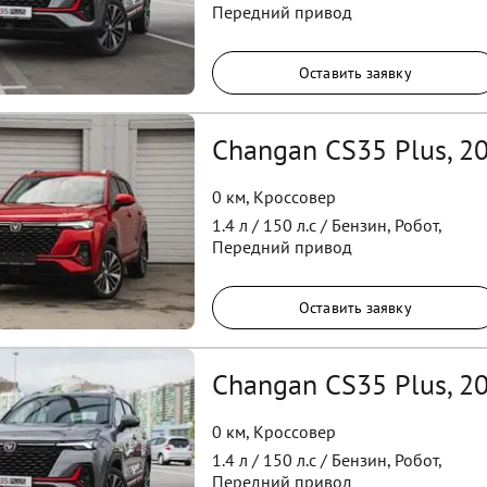
Передний
привод
Оставить заявку
Changan CS35 Plus, 2
0 км
,
Кроссовер
1.4
л /
150
л.с /
Бензин
,
Робот
,
Передний
привод
Оставить заявку
Changan CS35 Plus, 2
0 км
,
Кроссовер
1.4
л /
150
л.с /
Бензин
,
Робот
,
Передний
привод