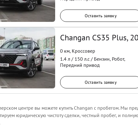
Оставить заявку
Changan CS35 Plus, 2
0 км
,
Кроссовер
1.4
л /
150
л.с /
Бензин
,
Робот
,
Передний
привод
Оставить заявку
ерском центре вы можете купить Changan с пробегом. Мы пред
нтируем юридическую чистоту сделки, честный пробег, и полн
.