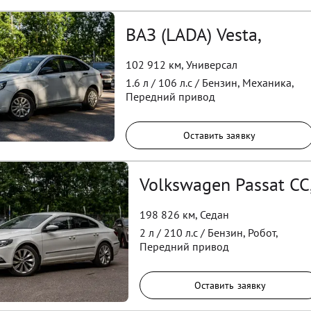
ВАЗ (LADA) Vesta,
102 912 км
,
Универсал
1.6
л /
106
л.с /
Бензин
,
Механика
,
Передний
привод
Оставить заявку
Volkswagen Passat CC
198 826 км
,
Седан
2
л /
210
л.с /
Бензин
,
Робот
,
Передний
привод
Оставить заявку