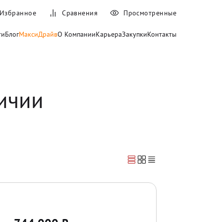
Избранное
Сравнения
Просмотренные
ти
Блог
МаксиДрайв
О Компании
Карьера
Закупки
Контакты
ичии