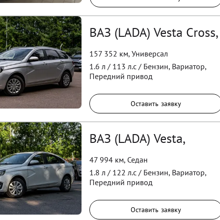
ВАЗ (LADA) Vesta Cross,
157 352 км
,
Универсал
1.6
л /
113
л.с /
Бензин
,
Вариатор
,
Передний
привод
Оставить заявку
ВАЗ (LADA) Vesta,
47 994 км
,
Седан
1.8
л /
122
л.с /
Бензин
,
Вариатор
,
Передний
привод
Оставить заявку