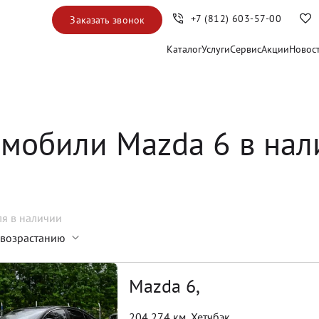
+7 (812) 603-57-00
Заказать звонок
Каталог
Услуги
Сервис
Акции
Новос
омобили Mazda 6 в нал
ля
в наличии
 возрастанию
Mazda 6,
204 274 км
,
Хетчбэк