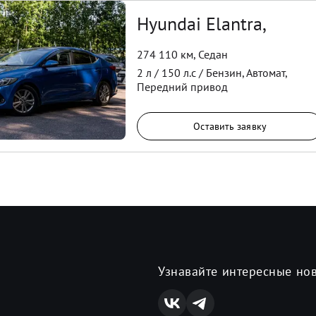
Hyundai Elantra,
274 110 км
,
Седан
2
л /
150
л.с /
Бензин
,
Автомат
,
Передний
привод
Оставить заявку
Узнавайте интересные но