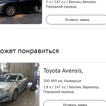
2
л /
147
л.с /
Бензин
,
Автомат
,
Передний
привод
Оставить заявку
ожет понравиться
Toyota Avensis,
200 499 км
,
Универсал
1.8
л /
147
л.с /
Бензин
,
Вариатор
,
Передний
привод
Оставить заявку