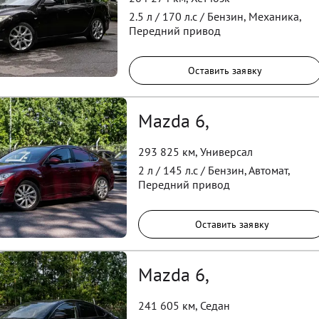
2.5
л /
170
л.с /
Бензин
,
Механика
,
Передний
привод
Оставить заявку
Mazda 6,
293 825 км
,
Универсал
2
л /
145
л.с /
Бензин
,
Автомат
,
Передний
привод
Оставить заявку
Mazda 6,
241 605 км
,
Седан