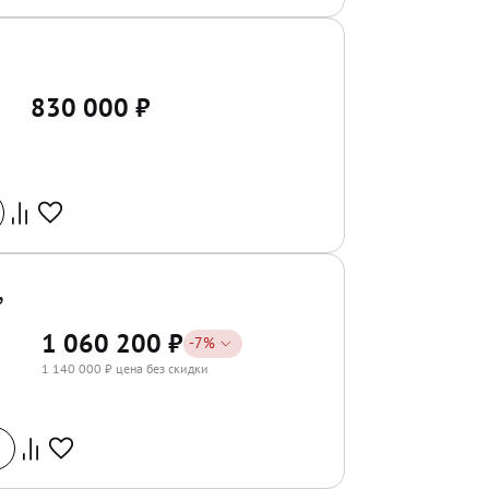
830 000
₽
,
1 060 200
₽
-
7
%
1 140 000
₽ цена без скидки