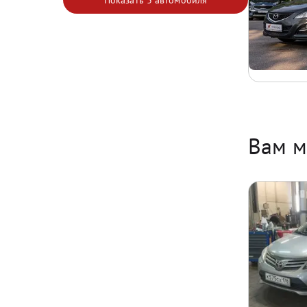
Показать
3 автомобиля
Вам м