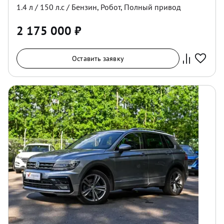
1.4
л /
150
л.с /
Бензин
,
Робот
,
Полный
привод
2 175 000
₽
Оставить заявку