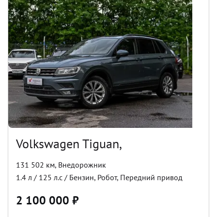
Volkswagen Tiguan,
131 502 км
,
Внедорожник
1.4
л /
125
л.с /
Бензин
,
Робот
,
Передний
привод
2 100 000
₽