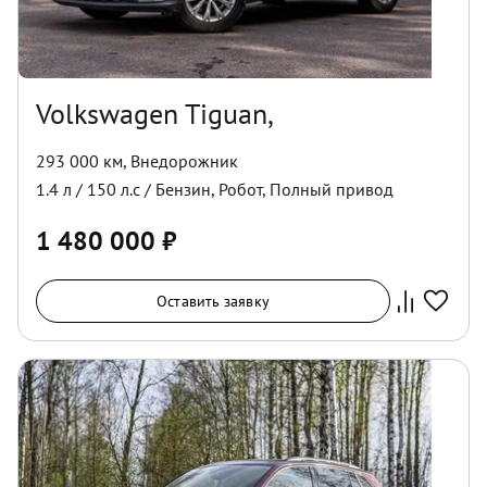
Volkswagen Tiguan,
293 000 км
,
Внедорожник
1.4
л /
150
л.с /
Бензин
,
Робот
,
Полный
привод
1 480 000
₽
Оставить заявку