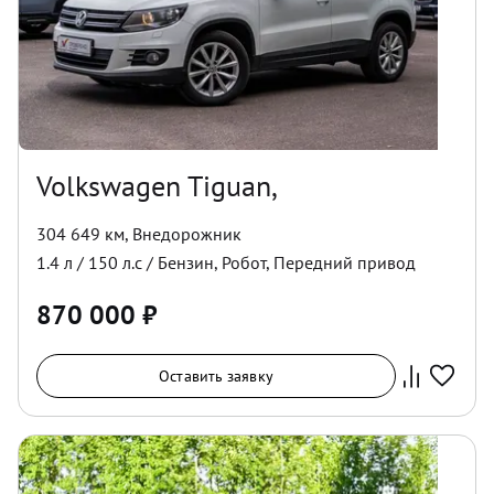
Volkswagen Tiguan,
304 649 км
,
Внедорожник
1.4
л /
150
л.с /
Бензин
,
Робот
,
Передний
привод
870 000
₽
Оставить заявку