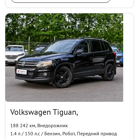
Volkswagen Tiguan,
188 242 км
,
Внедорожник
1.4
л /
150
л.с /
Бензин
,
Робот
,
Передний
привод