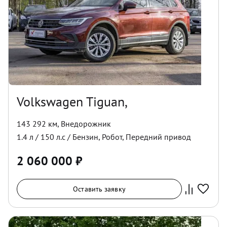
Volkswagen Tiguan,
143 292 км
,
Внедорожник
1.4
л /
150
л.с /
Бензин
,
Робот
,
Передний
привод
2 060 000
₽
Оставить заявку