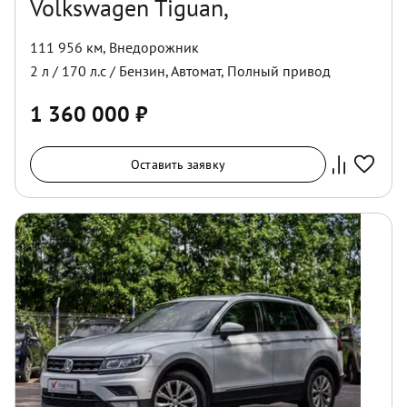
Volkswagen Tiguan,
111 956 км
,
Внедорожник
2
л /
170
л.с /
Бензин
,
Автомат
,
Полный
привод
1 360 000
₽
Оставить заявку