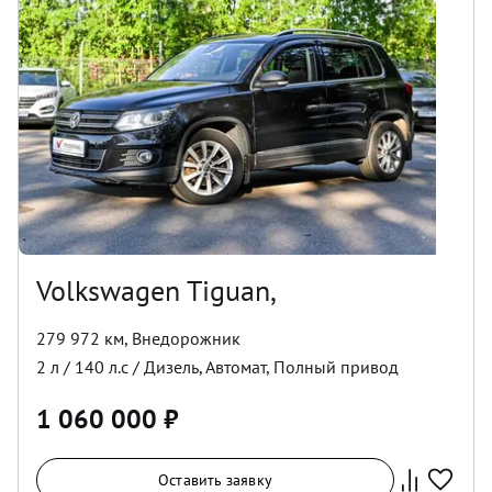
Volkswagen Tiguan,
279 972 км
,
Внедорожник
2
л /
140
л.с /
Дизель
,
Автомат
,
Полный
привод
1 060 000
₽
Оставить заявку