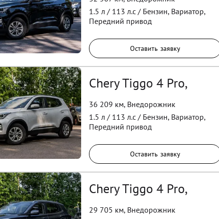
1.5
л /
113
л.с /
Бензин
,
Вариатор
,
Передний
привод
Оставить заявку
Chery Tiggo 4 Pro,
36 209 км
,
Внедорожник
1.5
л /
113
л.с /
Бензин
,
Вариатор
,
Передний
привод
Оставить заявку
Chery Tiggo 4 Pro,
29 705 км
,
Внедорожник