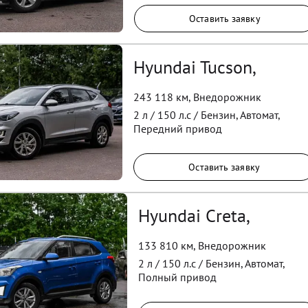
Оставить заявку
Hyundai Tucson,
243 118 км
,
Внедорожник
2
л /
150
л.с /
Бензин
,
Автомат
,
Передний
привод
Оставить заявку
Hyundai Creta,
133 810 км
,
Внедорожник
2
л /
150
л.с /
Бензин
,
Автомат
,
Полный
привод