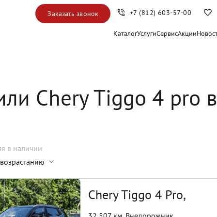
+7 (812) 603-57-00
Заказать звонок
Каталог
Услуги
Сервис
Акции
Новос
ли Chery Tiggo 4 pro 
ля
в наличии
 возрастанию
Chery Tiggo 4 Pro,
32 507 км
,
Внедорожник