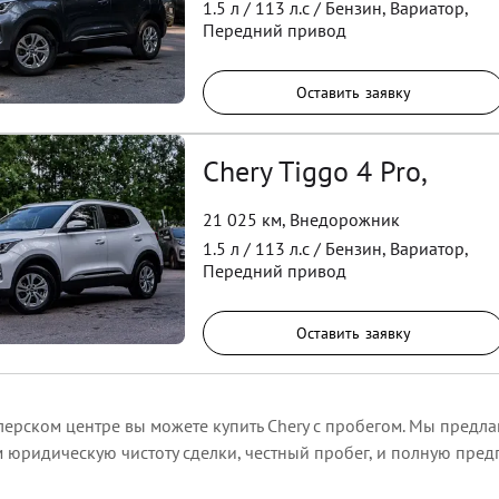
1.5
л /
113
л.с /
Бензин
,
Вариатор
,
Передний
привод
Оставить заявку
Chery Tiggo 4 Pro,
21 025 км
,
Внедорожник
1.5
л /
113
л.с /
Бензин
,
Вариатор
,
Передний
привод
Оставить заявку
ерском центре вы можете купить Chery с пробегом. Мы предла
м юридическую чистоту сделки, честный пробег, и полную пре