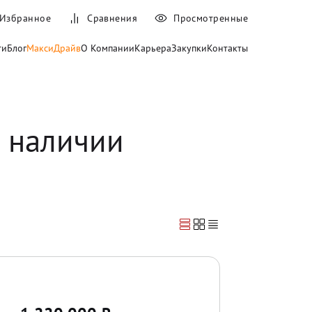
Избранное
Сравнения
Просмотренные
ти
Блог
МаксиДрайв
О Компании
Карьера
Закупки
Контакты
в наличии