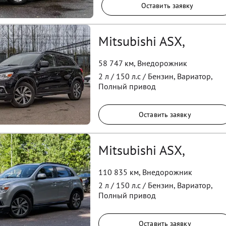
Оставить заявку
Mitsubishi ASX,
58 747 км
,
Внедорожник
2
л /
150
л.с /
Бензин
,
Вариатор
,
Полный
привод
Оставить заявку
Mitsubishi ASX,
110 835 км
,
Внедорожник
2
л /
150
л.с /
Бензин
,
Вариатор
,
Полный
привод
Оставить заявку