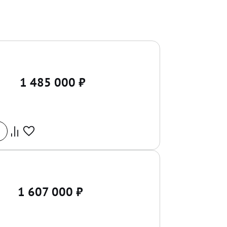
1 485 000
₽
1 607 000
₽