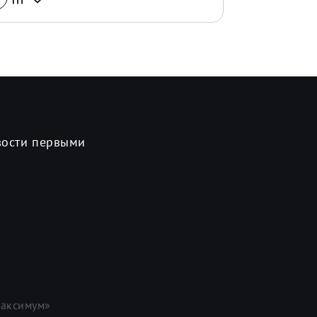
вости первыми
аксимум»