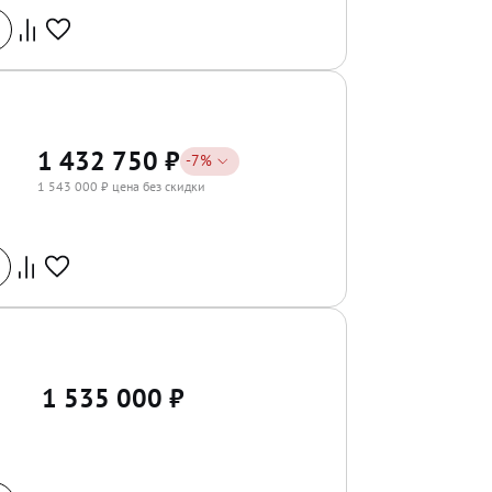
1 432 750
₽
-
7
%
1 543 000
₽ цена без скидки
1 535 000
₽