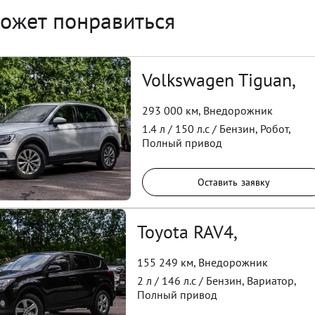
ожет понравиться
Volkswagen Tiguan,
293 000 км
,
Внедорожник
1.4
л /
150
л.с /
Бензин
,
Робот
,
Полный
привод
Оставить заявку
Toyota RAV4,
155 249 км
,
Внедорожник
2
л /
146
л.с /
Бензин
,
Вариатор
,
Полный
привод