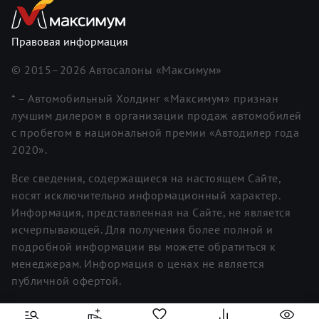
Правовая информация
© 2015–
2026
Автосалоны «Максимум»
* – Автомобильный Холдинг «Максимум» признан
лучшим дилером в организации продаж автомобилей
с пробегом в национальной премии «Автодилер года
2020».
Все сведения, содержащиеся на настоящем Сайте,
носят исключительно информационный характер.
Информация, представленная на Сайте, не является
исчерпывающей. Для получения более полной и
подробной информации вы можете обратиться к
менеджерам. Информация о ценах не является
публичной офертой.