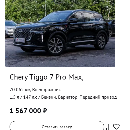
Chery Tiggo 7 Pro Max,
70 062 км
,
Внедорожник
1.5
л /
147
л.с /
Бензин
,
Вариатор
,
Передний
привод
1 567 000
₽
Оставить заявку