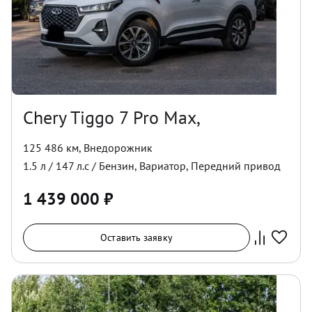
Chery Tiggo 7 Pro Max,
125 486 км
,
Внедорожник
1.5
л /
147
л.с /
Бензин
,
Вариатор
,
Передний
привод
1 439 000
₽
Оставить заявку