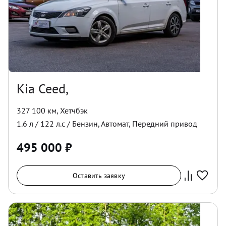
Kia Ceed,
327 100 км
,
Хетчбэк
1.6
л /
122
л.с /
Бензин
,
Автомат
,
Передний
привод
495 000
₽
Оставить заявку