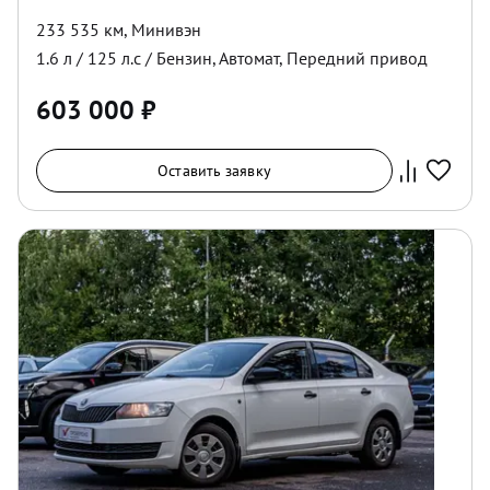
233 535 км
,
Минивэн
1.6
л /
125
л.с /
Бензин
,
Автомат
,
Передний
привод
603 000
₽
Оставить заявку