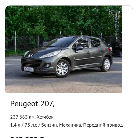
Peugeot 207,
237 683 км
,
Хетчбэк
1.4
л /
75
л.с /
Бензин
,
Механика
,
Передний
привод