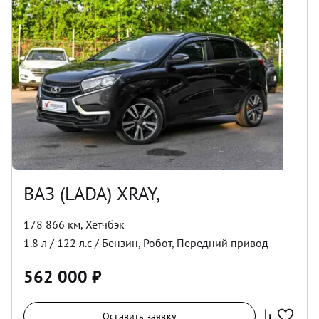
ВАЗ (LADA) XRAY,
178 866 км
,
Хетчбэк
1.8
л /
122
л.с /
Бензин
,
Робот
,
Передний
привод
562 000
₽
Оставить заявку