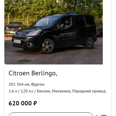
Citroen Berlingo,
202 364 км
,
Фургон
1.6
л /
120
л.с /
Бензин
,
Механика
,
Передний
привод
620 000
₽