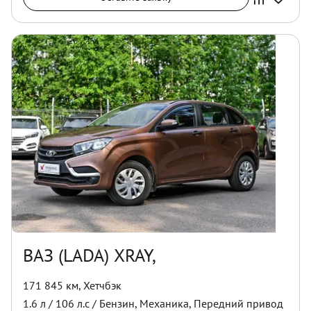
ВАЗ (LADA) XRAY,
171 845 км
,
Хетчбэк
1.6
л /
106
л.с /
Бензин
,
Механика
,
Передний
привод