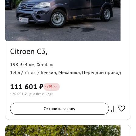
Citroen C3,
198 954 км
,
Хетчбэк
1.4
л /
75
л.с /
Бензин
,
Механика
,
Передний
привод
111 601
₽
-
7
%
120 001
₽ цена без скидки
Оставить заявку