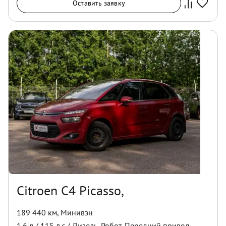
Оставить заявку
Citroen C4 Picasso,
189 440 км
,
Минивэн
1.6
л /
115
л.с /
Дизель
,
Робот
,
Передний
привод