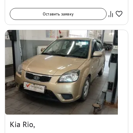
Оставить заявку
Kia Rio,