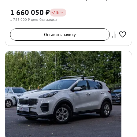
1 660 050
₽
-
7
%
1 785 000
₽ цена без скидки
Оставить заявку