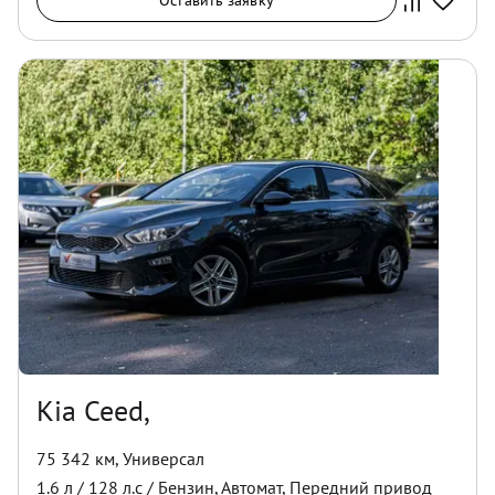
Оставить заявку
Kia Ceed,
75 342 км
,
Универсал
1.6
л /
128
л.с /
Бензин
,
Автомат
,
Передний
привод