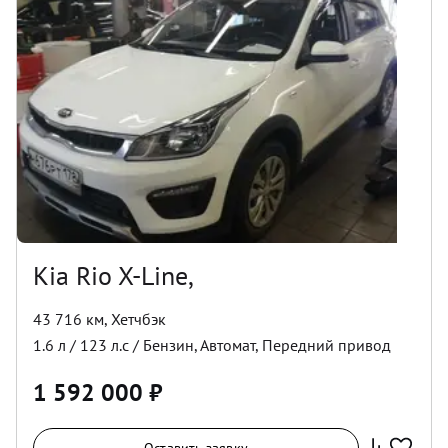
Kia Rio X-Line,
43 716 км
,
Хетчбэк
1.6
л /
123
л.с /
Бензин
,
Автомат
,
Передний
привод
1 592 000
₽