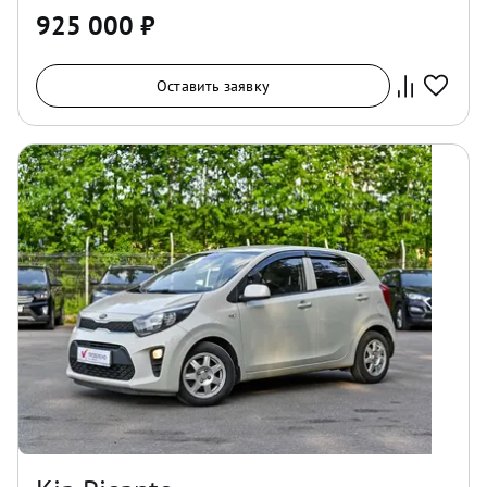
925 000
₽
Оставить заявку