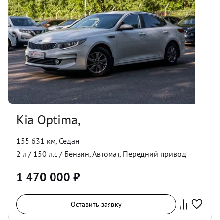
Kia Optima,
155 631 км
,
Седан
2
л /
150
л.с /
Бензин
,
Автомат
,
Передний
привод
1 470 000
₽
Оставить заявку