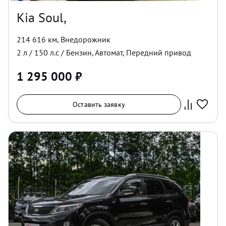
Kia Soul,
214 616 км
,
Внедорожник
2
л /
150
л.с /
Бензин
,
Автомат
,
Передний
привод
1 295 000
₽
Оставить заявку