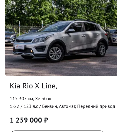
Kia Rio X-Line,
115 307 км
,
Хетчбэк
1.6
л /
123
л.с /
Бензин
,
Автомат
,
Передний
привод
1 259 000
₽