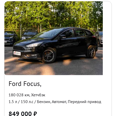
Ford Focus,
180 028 км
,
Хетчбэк
1.5
л /
150
л.с /
Бензин
,
Автомат
,
Передний
привод
849 000
₽