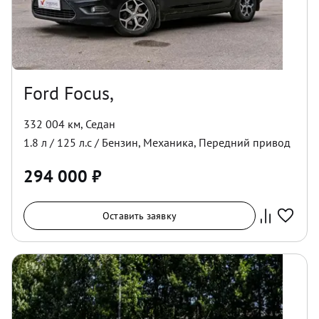
Ford Focus,
332 004 км
,
Седан
1.8
л /
125
л.с /
Бензин
,
Механика
,
Передний
привод
294 000
₽
Оставить заявку