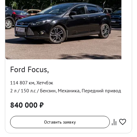
Ford Focus,
114 807 км
,
Хетчбэк
2
л /
150
л.с /
Бензин
,
Механика
,
Передний
привод
840 000
₽
Оставить заявку