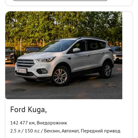
Ford Kuga,
142 477 км
,
Внедорожник
2.5
л /
150
л.с /
Бензин
,
Автомат
,
Передний
привод