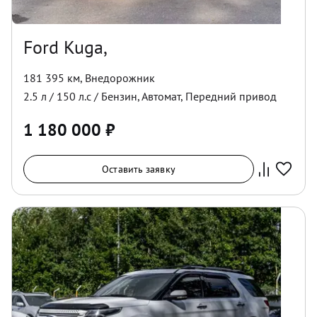
Ford Kuga,
181 395 км
,
Внедорожник
2.5
л /
150
л.с /
Бензин
,
Автомат
,
Передний
привод
1 180 000
₽
Оставить заявку