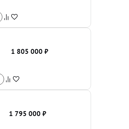
1 805 000
₽
1 795 000
₽