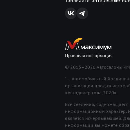
Узнавайте интересные но
Правовая информация
© 2015–
2026
Автосалоны «М
* – Автомобильный Холдинг 
организации продаж автомоб
«Автодилер года 2020».
Все сведения, содержащиеся 
информационный характер. И
является исчерпывающей. Дл
информации вы можете обрат