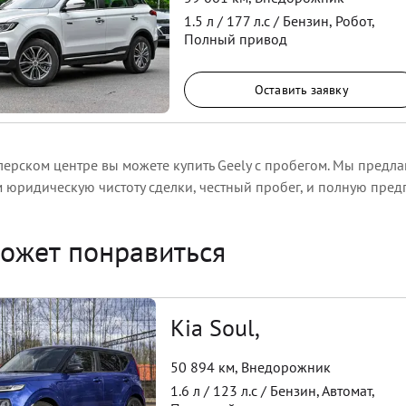
1.5
л /
177
л.с /
Бензин
,
Робот
,
Полный
привод
Оставить заявку
ерском центре вы можете купить Geely с пробегом. Мы предла
м юридическую чистоту сделки, честный пробег, и полную пре
ожет понравиться
Kia Soul,
50 894 км
,
Внедорожник
1.6
л /
123
л.с /
Бензин
,
Автомат
,