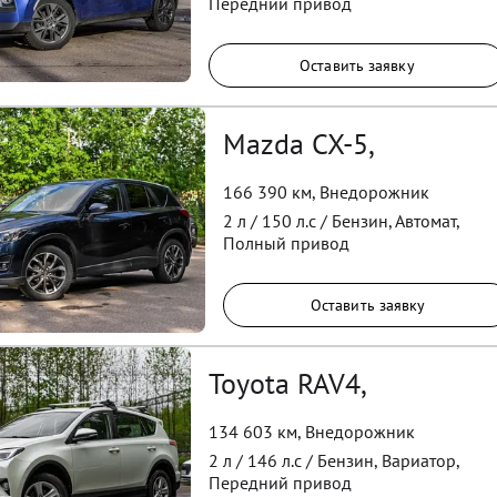
Передний
привод
Оставить заявку
Mazda CX-5,
166 390 км
,
Внедорожник
2
л /
150
л.с /
Бензин
,
Автомат
,
Полный
привод
Оставить заявку
Toyota RAV4,
134 603 км
,
Внедорожник
2
л /
146
л.с /
Бензин
,
Вариатор
,
Передний
привод