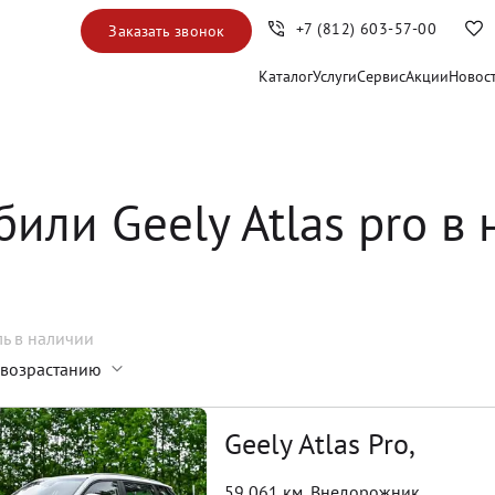
+7 (812) 603-57-00
Заказать звонок
Каталог
Услуги
Сервис
Акции
Новос
или Geely Atlas pro в
ль
в наличии
 возрастанию
Geely Atlas Pro,
59 061 км
,
Внедорожник