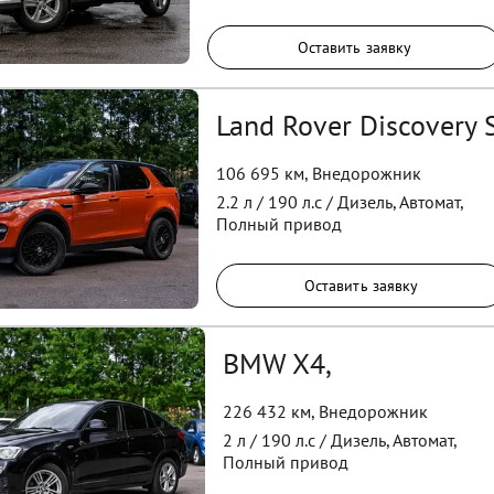
Оставить заявку
Land Rover Discovery 
106 695 км
,
Внедорожник
2.2
л /
190
л.с /
Дизель
,
Автомат
,
Полный
привод
Оставить заявку
BMW X4,
226 432 км
,
Внедорожник
2
л /
190
л.с /
Дизель
,
Автомат
,
Полный
привод