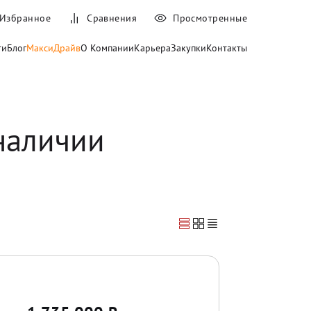
Избранное
Сравнения
Просмотренные
ти
Блог
МаксиДрайв
О Компании
Карьера
Закупки
Контакты
 наличии