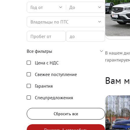
Год от
До
Владельцы по ПТС
Все фильтры
В нашем дил
гарантируе
Цена с НДС
Свежее поступление
Вам м
Гарантия
Спецпредложения
Сбросить все