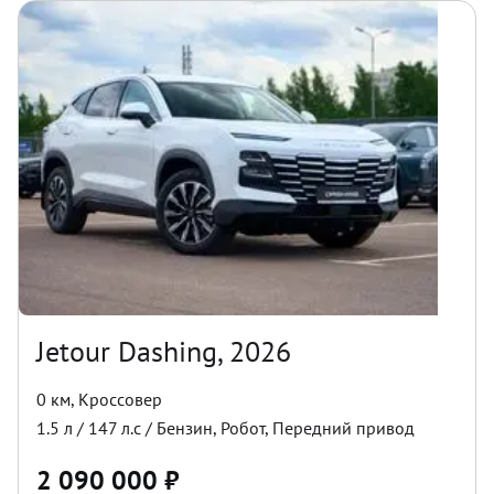
Jetour Dashing, 2026
0 км
,
Кроссовер
1.5
л /
147
л.с /
Бензин
,
Робот
,
Передний
привод
2 090 000
₽