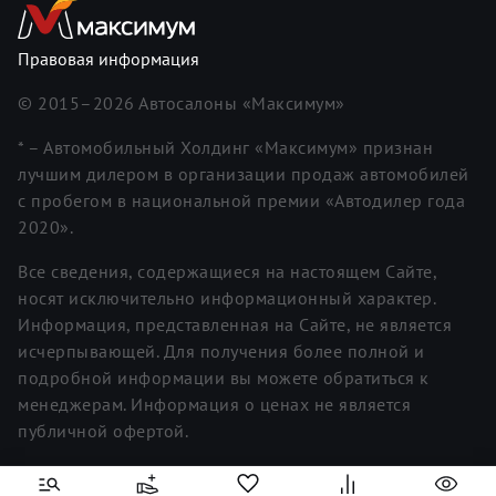
Правовая информация
© 2015–
2026
Автосалоны «Максимум»
* – Автомобильный Холдинг «Максимум» признан
лучшим дилером в организации продаж автомобилей
с пробегом в национальной премии «Автодилер года
2020».
Все сведения, содержащиеся на настоящем Сайте,
носят исключительно информационный характер.
Информация, представленная на Сайте, не является
исчерпывающей. Для получения более полной и
подробной информации вы можете обратиться к
менеджерам. Информация о ценах не является
публичной офертой.