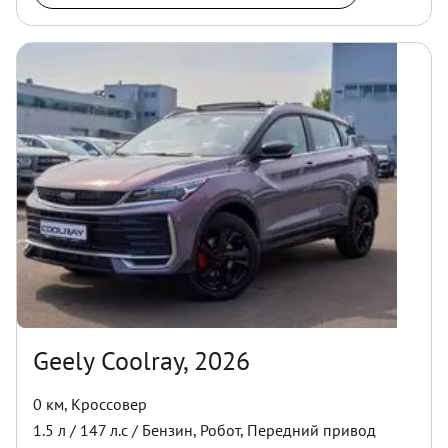
Geely Coolray, 2026
0 км
,
Кроссовер
1.5
л /
147
л.с /
Бензин
,
Робот
,
Передний
привод