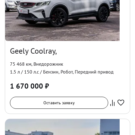
Geely Coolray,
75 468 км
,
Внедорожник
1.5
л /
150
л.с /
Бензин
,
Робот
,
Передний
привод
1 670 000
₽
Оставить заявку