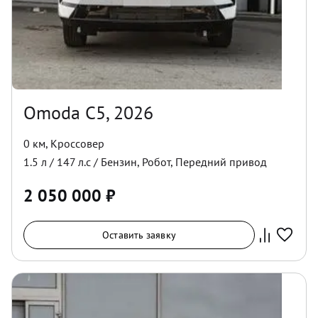
Omoda C5, 2026
0 км
,
Кроссовер
1.5
л /
147
л.с /
Бензин
,
Робот
,
Передний
привод
2 050 000
₽
Оставить заявку