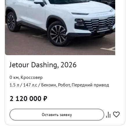
Jetour Dashing, 2026
0 км
,
Кроссовер
1.5
л /
147
л.с /
Бензин
,
Робот
,
Передний
привод
2 120 000
₽
Оставить заявку