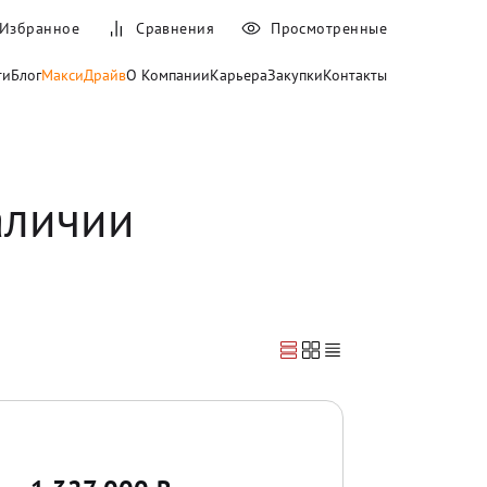
Избранное
Сравнения
Просмотренные
ти
Блог
МаксиДрайв
О Компании
Карьера
Закупки
Контакты
аличии