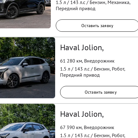
1.5
л /
143
л.с /
Бензин
,
Механика
,
Передний
привод
Оставить заявку
Haval Jolion,
61 280 км
,
Внедорожник
1.5
л /
143
л.с /
Бензин
,
Робот
,
Передний
привод
Оставить заявку
Haval Jolion,
67 390 км
,
Внедорожник
1.5
л /
143
л.с /
Бензин
,
Робот
,