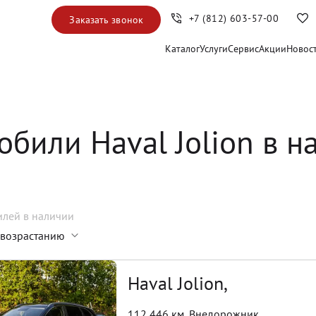
+7 (812) 603-57-00
Заказать звонок
Каталог
Услуги
Сервис
Акции
Новос
обили Haval Jolion в н
илей
в наличии
 возрастанию
Haval Jolion,
112 446 км
,
Внедорожник