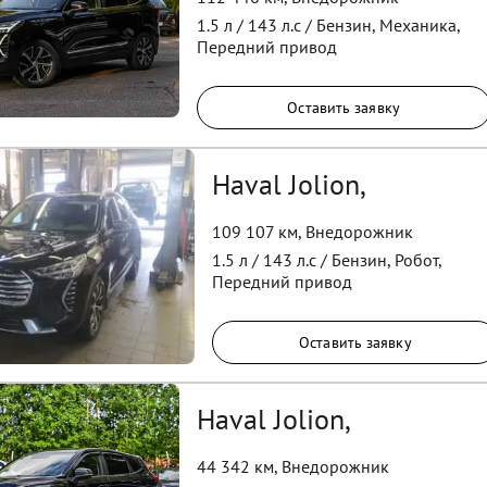
1.5
л /
143
л.с /
Бензин
,
Механика
,
Передний
привод
Оставить заявку
Haval Jolion,
109 107 км
,
Внедорожник
1.5
л /
143
л.с /
Бензин
,
Робот
,
Передний
привод
Оставить заявку
Haval Jolion,
44 342 км
,
Внедорожник