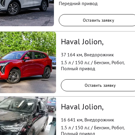
Передний
привод
Оставить заявку
Haval Jolion,
37 164 км
,
Внедорожник
1.5
л /
150
л.с /
Бензин
,
Робот
,
Полный
привод
Оставить заявку
Haval Jolion,
16 641 км
,
Внедорожник
1.5
л /
150
л.с /
Бензин
,
Робот
,
Полный
привод