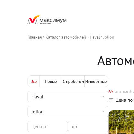
Главная
Каталог автомобилей
Haval
Jolion
Автом
Все
Новые
С пробегом
Импортные
65
автомоб
Цена по