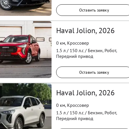
Оставить заявку
Haval Jolion, 2026
0 км
,
Кроссовер
1.5
л /
150
л.с /
Бензин
,
Робот
,
Передний
привод
Оставить заявку
Haval Jolion, 2026
0 км
,
Кроссовер
1.5
л /
150
л.с /
Бензин
,
Робот
,
Передний
привод