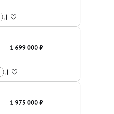
1 699 000
₽
1 975 000
₽