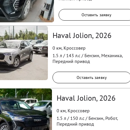
Оставить заявку
Haval Jolion, 2026
0 км
,
Кроссовер
1.5
л /
143
л.с /
Бензин
,
Механика
,
Передний
привод
Оставить заявку
Haval Jolion, 2026
0 км
,
Кроссовер
1.5
л /
150
л.с /
Бензин
,
Робот
,
Передний
привод