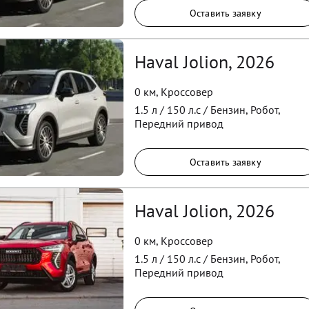
Оставить заявку
Haval Jolion, 2026
0 км
,
Кроссовер
1.5
л /
150
л.с /
Бензин
,
Робот
,
Передний
привод
Оставить заявку
Haval Jolion, 2026
0 км
,
Кроссовер
1.5
л /
150
л.с /
Бензин
,
Робот
,
Передний
привод