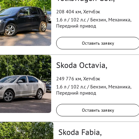
208 404 км
,
Хетчбэк
1.6
л /
102
л.с /
Бензин
,
Механика
,
Передний
привод
Оставить заявку
Skoda Octavia,
249 776 км
,
Хетчбэк
1.6
л /
102
л.с /
Бензин
,
Механика
,
Передний
привод
Оставить заявку
Skoda Fabia,