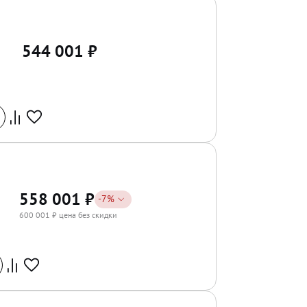
544 001
₽
558 001
₽
-
7
%
600 001
₽ цена без скидки