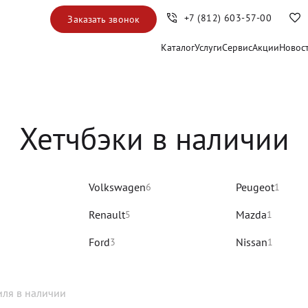
+7 (812) 603-57-00
Заказать звонок
Каталог
Услуги
Сервис
Акции
Новос
Хетчбэки в наличии
Volkswagen
Peugeot
6
1
Renault
Mazda
5
1
Ford
Nissan
3
1
иля
в наличии