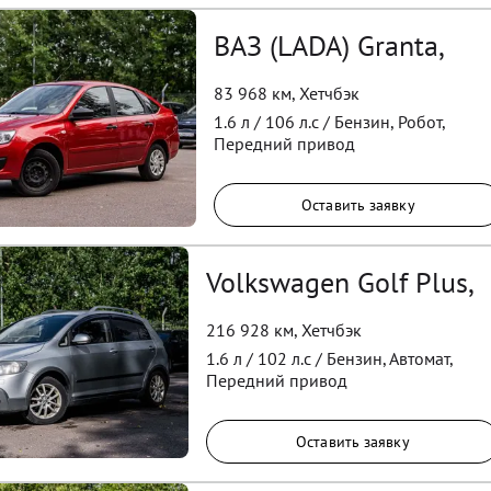
ВАЗ (LADA) Granta,
83 968 км
,
Хетчбэк
1.6
л /
106
л.с /
Бензин
,
Робот
,
Передний
привод
Оставить заявку
Volkswagen Golf Plus,
216 928 км
,
Хетчбэк
1.6
л /
102
л.с /
Бензин
,
Автомат
,
Передний
привод
Оставить заявку