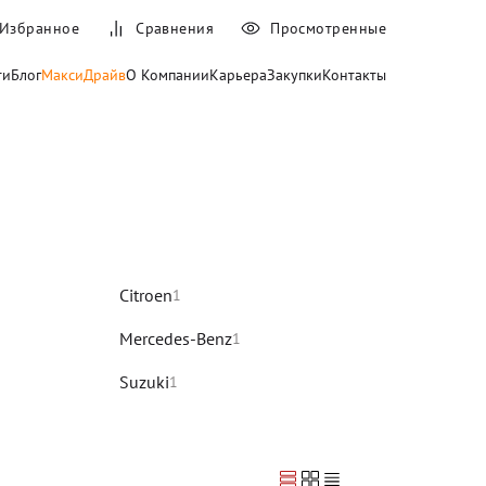
Избранное
Сравнения
Просмотренные
ти
Блог
МаксиДрайв
О Компании
Карьера
Закупки
Контакты
Citroen
1
Mercedes-Benz
1
Suzuki
1