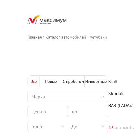
Главная
Каталог автомобилей
Хетчбэки
Kia
Все
Новые
С пробегом
Импортные
8
Skoda
8
ВАЗ (LADA)
7
Год от
До
43
автомоб