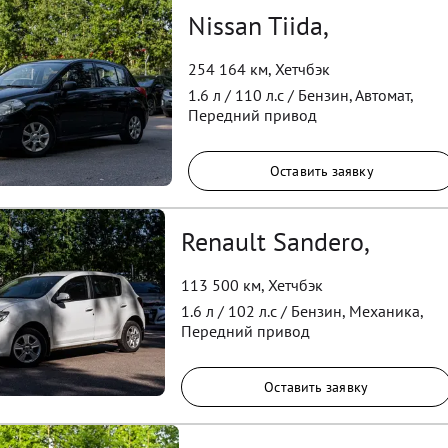
Nissan Tiida,
254 164 км
,
Хетчбэк
1.6
л /
110
л.с /
Бензин
,
Автомат
,
Передний
привод
Оставить заявку
Renault Sandero,
113 500 км
,
Хетчбэк
1.6
л /
102
л.с /
Бензин
,
Механика
,
Передний
привод
Оставить заявку