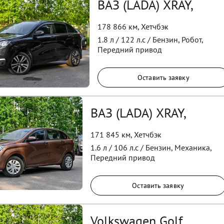
ВАЗ (LADA) XRAY,
178 866 км
,
Хетчбэк
1.8
л /
122
л.с /
Бензин
,
Робот
,
Передний
привод
Оставить заявку
ВАЗ (LADA) XRAY,
171 845 км
,
Хетчбэк
1.6
л /
106
л.с /
Бензин
,
Механика
,
Передний
привод
Оставить заявку
Volkswagen Golf,