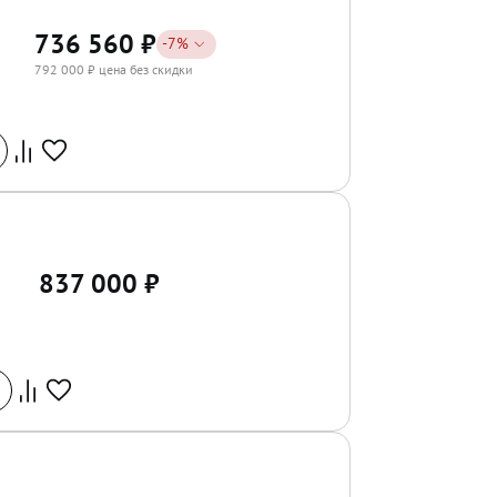
736 560
₽
-
7
%
792 000
₽ цена без скидки
837 000
₽