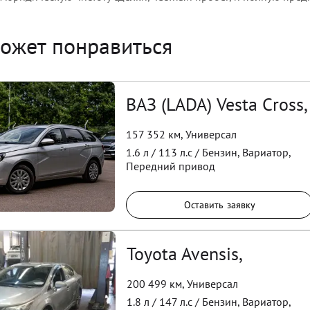
ожет понравиться
ВАЗ (LADA) Vesta Cross,
157 352 км
,
Универсал
1.6
л /
113
л.с /
Бензин
,
Вариатор
,
Передний
привод
Оставить заявку
Toyota Avensis,
200 499 км
,
Универсал
1.8
л /
147
л.с /
Бензин
,
Вариатор
,