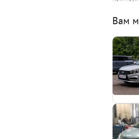
Вам м