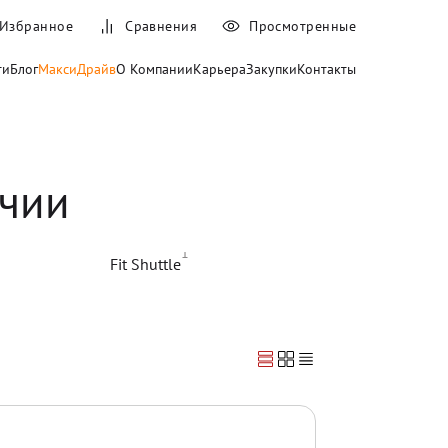
Избранное
Сравнения
Просмотренные
ти
Блог
МаксиДрайв
О Компании
Карьера
Закупки
Контакты
ичии
1
Fit Shuttle