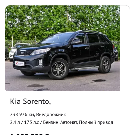
Kia Sorento,
238 976 км
,
Внедорожник
2.4
л /
175
л.с /
Бензин
,
Автомат
,
Полный
привод