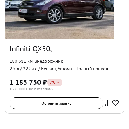
Infiniti QX50,
180 611 км
,
Внедорожник
2.5
л /
222
л.с /
Бензин
,
Автомат
,
Полный
привод
1 185 750
₽
-
7
%
1 275 000
₽ цена без скидки
Оставить заявку