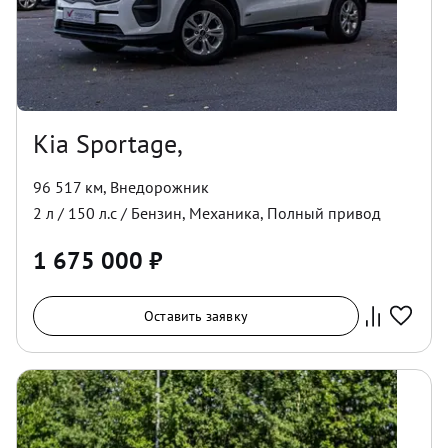
Kia Sportage,
96 517 км
,
Внедорожник
2
л /
150
л.с /
Бензин
,
Механика
,
Полный
привод
1 675 000
₽
Оставить заявку