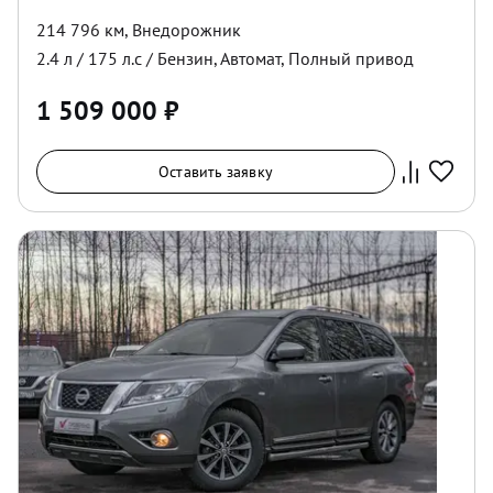
214 796 км
,
Внедорожник
2.4
л /
175
л.с /
Бензин
,
Автомат
,
Полный
привод
1 509 000
₽
Оставить заявку