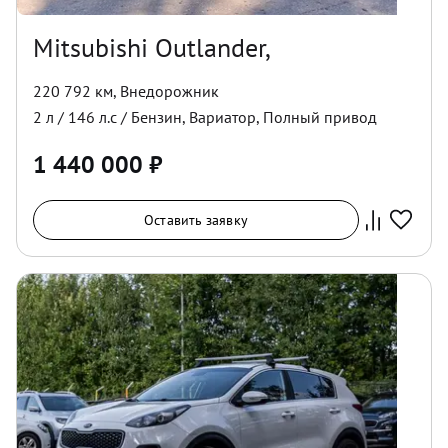
Mitsubishi Outlander,
220 792 км
,
Внедорожник
2
л /
146
л.с /
Бензин
,
Вариатор
,
Полный
привод
1 440 000
₽
Оставить заявку