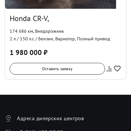
Honda CR-V,
174 686 км
,
Внедорожник
2
л /
150
л.с /
Бензин
,
Вариатор
,
Полный
привод
1 980 000
₽
Оставить заявку
Адреса дилерских центров