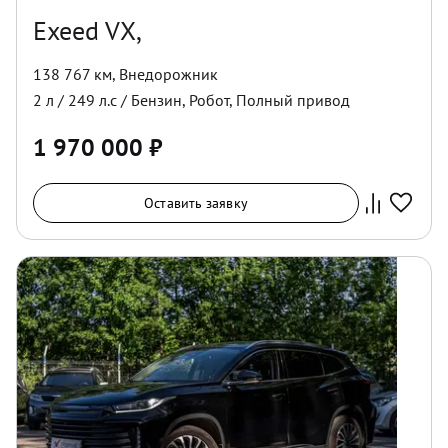
Exeed VX,
138 767 км
,
Внедорожник
2
л /
249
л.с /
Бензин
,
Робот
,
Полный
привод
1 970 000
₽
Оставить заявку