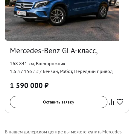
Mercedes-Benz GLA-класс,
168 841 км
,
Внедорожник
1.6
л /
156
л.с /
Бензин
,
Робот
,
Передний
привод
1 590 000
₽
Оставить заявку
В нашем дилерском центре вы можете купить Mercedes-