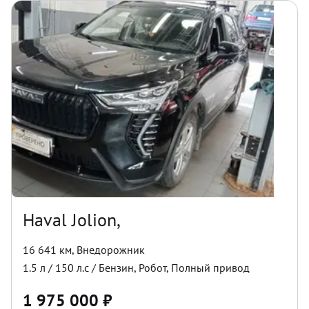
Haval Jolion,
16 641 км
,
Внедорожник
1.5
л /
150
л.с /
Бензин
,
Робот
,
Полный
привод
1 975 000
₽