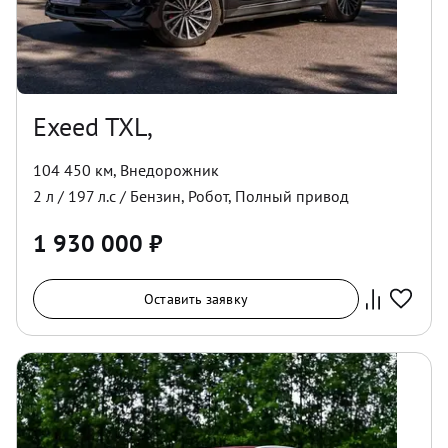
Exeed TXL,
104 450 км
,
Внедорожник
2
л /
197
л.с /
Бензин
,
Робот
,
Полный
привод
1 930 000
₽
Оставить заявку