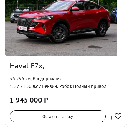
Haval F7x,
36 296 км
,
Внедорожник
1.5
л /
150
л.с /
Бензин
,
Робот
,
Полный
привод
1 945 000
₽
Оставить заявку