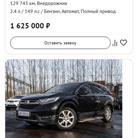
129 743 км
,
Внедорожник
2.4
л /
149
л.с /
Бензин
,
Автомат
,
Полный
привод
1 625 000
₽
Оставить заявку