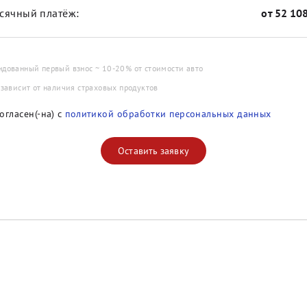
сячный платёж:
от
52 10
ндованный первый взнос ~ 10-20% от стоимости авто
 зависит от наличия страховых продуктов
огласен(-на) с
политикой обработки персональных данных
Оставить заявку