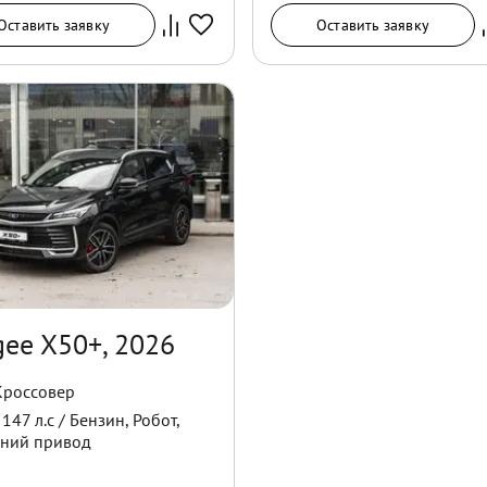
Оставить заявку
Оставить заявку
gee X50+, 2026
Кроссовер
/
147
л.с /
Бензин
,
Робот
,
ний
привод