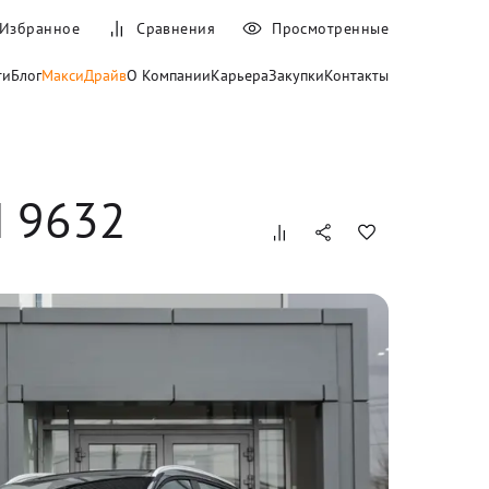
Избранное
Сравнения
Просмотренные
ти
Блог
МаксиДрайв
О Компании
Карьера
Закупки
Контакты
N 9632