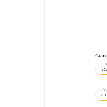
Сумма 
Пер
Сро