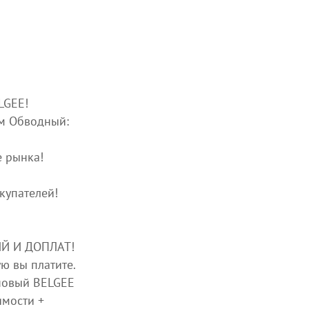
LGЕЕ!
м Обводный:
е рынка!
купателей!
Й И ДОПЛАТ!
ую вы платите.
новый BELGEE
мости +