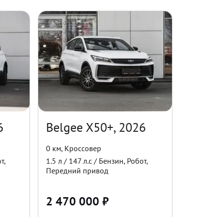
6
Belgee X50+, 2026
0 км
,
Кроссовер
т
,
1.5
л /
147
л.с /
Бензин
,
Робот
,
Передний
привод
2 470 000
₽