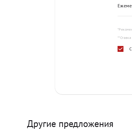
Ежеме
*Рекоме
**Ставка
С
Другие предложения