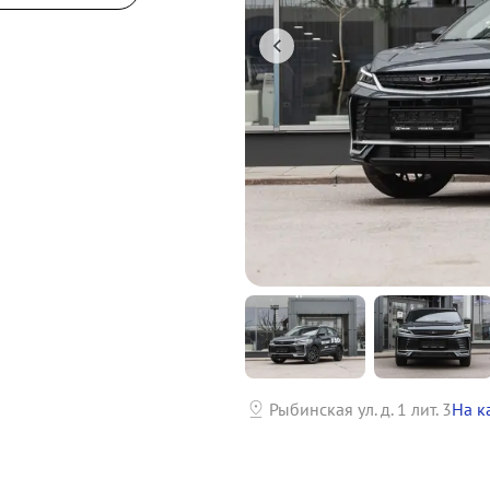
р
Рыбинская ул. д. 1 лит. 3
На к