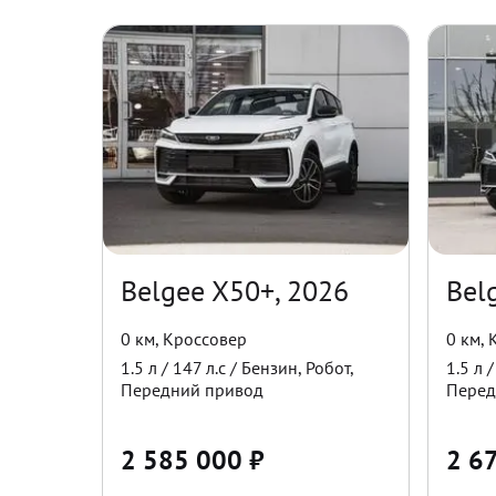
Belgee X50+, 2026
Bel
0 км
,
Кроссовер
0 км
,
1.5
л /
147
л.с /
Бензин
,
Робот
,
1.5
л 
Передний
привод
Перед
2 585 000
₽
2 6