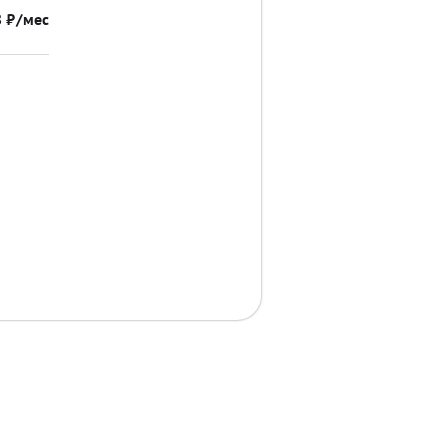
8
₽/мес