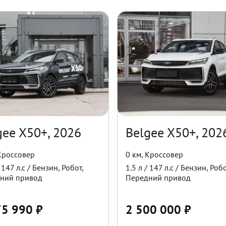
gee X50+, 2026
Belgee X50+, 202
Кроссовер
0 км
,
Кроссовер
/
147
л.с /
Бензин
,
Робот
,
1.5
л /
147
л.с /
Бензин
,
Робо
ний
привод
Передний
привод
75 990
₽
2 500 000
₽