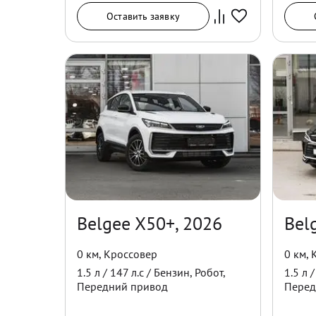
Оставить заявку
Belgee X50+, 2026
Bel
0 км
,
Кроссовер
0 км
,
1.5
л /
147
л.с /
Бензин
,
Робот
,
1.5
л 
Передний
привод
Перед