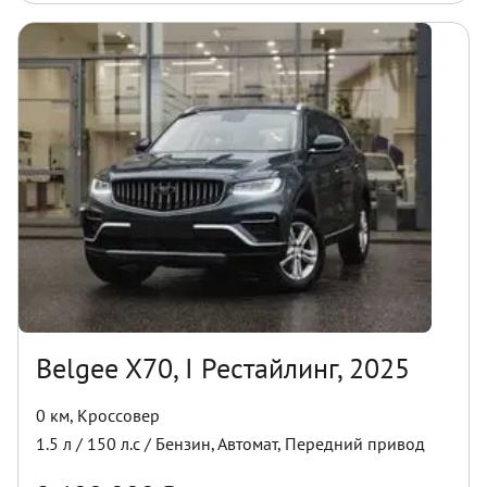
Belgee X70, I Рестайлинг, 2025
0 км
,
Кроссовер
1.5
л /
150
л.с /
Бензин
,
Автомат
,
Передний
привод