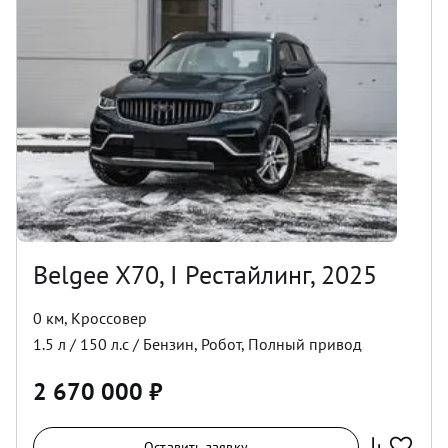
Belgee X70, I Рестайлинг, 2025
0 км
,
Кроссовер
1.5
л /
150
л.с /
Бензин
,
Робот
,
Полный
привод
2 670 000
₽
Оставить заявку