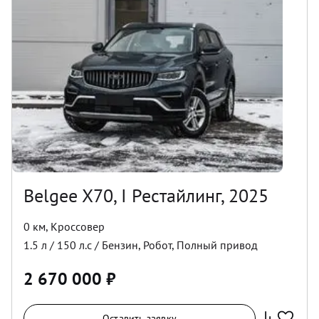
Belgee X70, I Рестайлинг, 2025
0 км
,
Кроссовер
1.5
л /
150
л.с /
Бензин
,
Робот
,
Полный
привод
2 670 000
₽
Оставить заявку