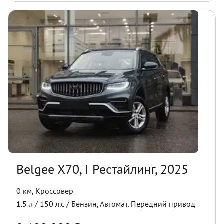
Belgee X70, I Рестайлинг, 2025
0 км
,
Кроссовер
1.5
л /
150
л.с /
Бензин
,
Автомат
,
Передний
привод