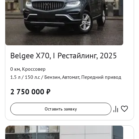
Belgee X70, I Рестайлинг, 2025
0 км
,
Кроссовер
1.5
л /
150
л.с /
Бензин
,
Автомат
,
Передний
привод
2 750 000
₽
Оставить заявку