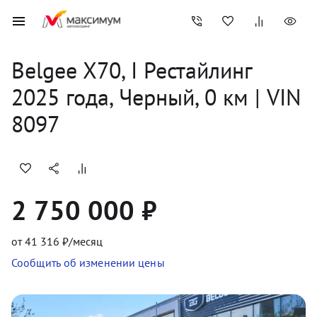
Belgee
X70, I Рестайлинг
2025
 года, 
Черный
,
0
 км
 | VIN 
8097
2 750 000 ₽
от
41 316
₽/месяц
Сообщить об изменении цены