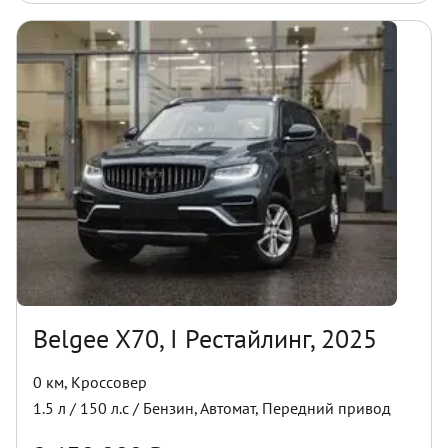
Belgee X70, I Рестайлинг, 2025
0 км
,
Кроссовер
1.5
л /
150
л.с /
Бензин
,
Автомат
,
Передний
привод