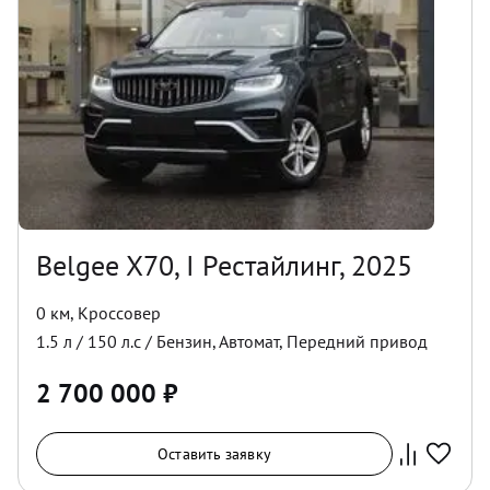
Belgee X70, I Рестайлинг, 2025
0 км
,
Кроссовер
1.5
л /
150
л.с /
Бензин
,
Автомат
,
Передний
привод
2 700 000
₽
Оставить заявку