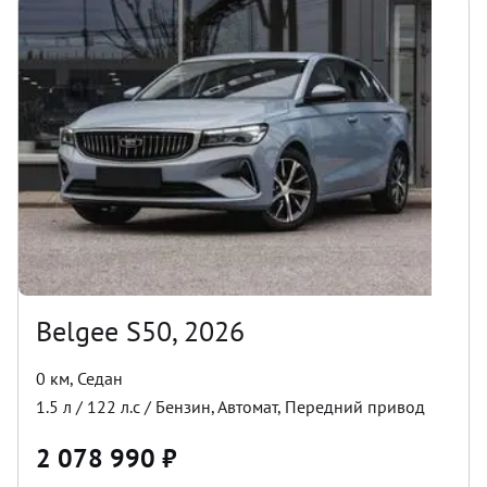
Belgee S50, 2026
0 км
,
Седан
1.5
л /
122
л.с /
Бензин
,
Автомат
,
Передний
привод
2 078 990
₽