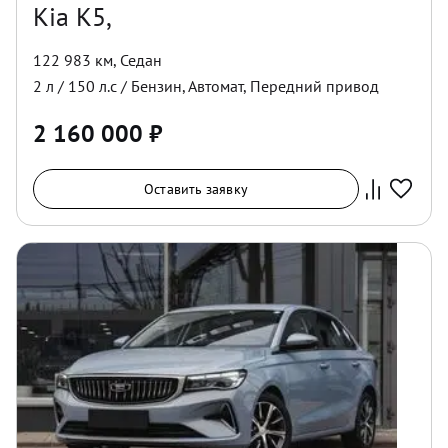
Kia K5,
122 983 км
,
Седан
2
л /
150
л.с /
Бензин
,
Автомат
,
Передний
привод
2 160 000
₽
Оставить заявку