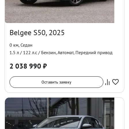
Belgee S50, 2025
0 км
,
Седан
1.5
л /
122
л.с /
Бензин
,
Автомат
,
Передний
привод
2 038 990
₽
Оставить заявку