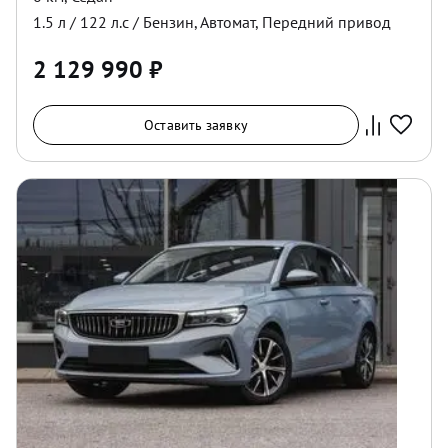
1.5
л /
122
л.с /
Бензин
,
Автомат
,
Передний
привод
2 129 990
₽
Оставить заявку