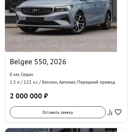
Belgee S50, 2026
0 км
,
Седан
1.5
л /
122
л.с /
Бензин
,
Автомат
,
Передний
привод
2 000 000
₽
Оставить заявку