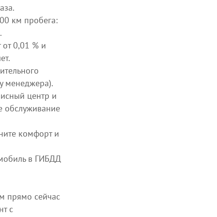
аза.
00 км пробега:
.
от 0,01 % и
ет.
ительного
у менеджера).
висный центр и
е обслуживание
ните комфорт и
мобиль в ГИБДД
м прямо сейчас
т с