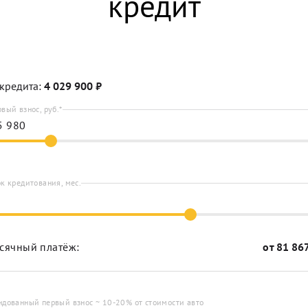
кредит
кредита:
4 029 900
₽
вый взнос, руб.*
к кредитования, мес.
сячный платёж:
от
81 86
ндованный первый взнос ~ 10-20% от стоимости авто