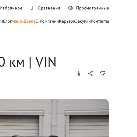
Избранное
Сравнения
Просмотренные
ти
Блог
МаксиДрайв
О Компании
Карьера
Закупки
Контакты
0
 км
 | VIN 