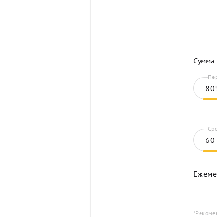
Сумма 
Пер
Сро
Ежеме
*Рекоме