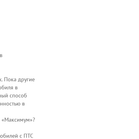
в
. Пока другие
обиля в
ный способ
енностью в
р «Максимум»?
обилей с ПТС