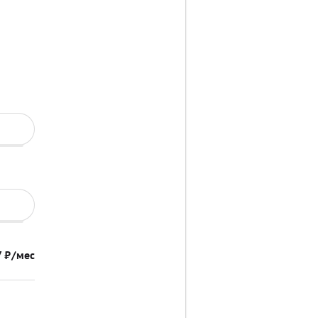
7
₽/мес