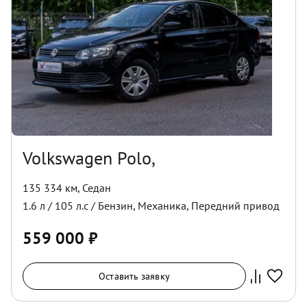
Volkswagen Polo,
135 334 км
,
Седан
1.6
л /
105
л.с /
Бензин
,
Механика
,
Передний
привод
559 000
₽
Оставить заявку