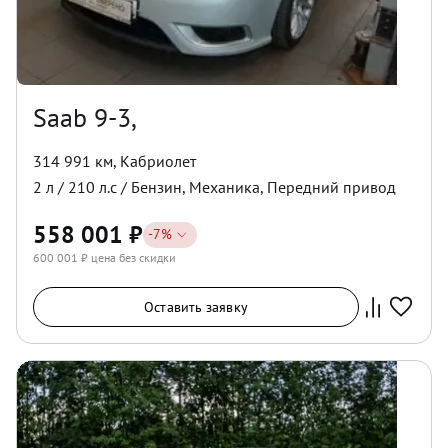
Saab 9-3,
314 991 км
,
Кабриолет
2
л /
210
л.с /
Бензин
,
Механика
,
Передний
привод
558 001
₽
-
7
%
600 001
₽ цена без скидки
Оставить заявку