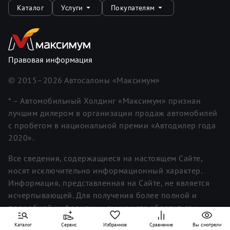
Каталог
Услуги
Покупателям
Правовая информация
© 2015–
2026
Автосалоны «Максимум»
* – Автомобильный Холдинг «Максимум» признан
лучшим дилером в организации продаж автомобилей
с пробегом в национальной премии «Автодилер года
2020».
Все сведения, содержащиеся на настоящем Сайте,
носят исключительно информационный характер.
Информация, представленная на Сайте, не является
исчерпывающей. Для получения более полной и
подробной информации вы можете обратиться к
менеджерам. Информация о ценах не является
Каталог
Сервис
Избранное
Сравнение
Вы смотрели