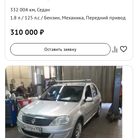
332 004 км
,
Седан
1.8
л /
125
л.с /
Бензин
,
Механика
,
Передний
привод
310 000
₽
Оставить заявку