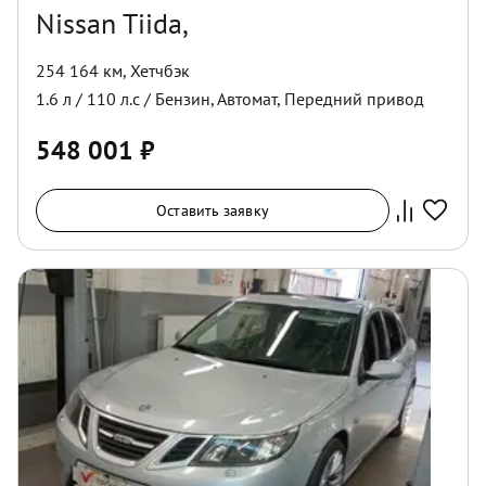
Nissan Tiida,
254 164 км
,
Хетчбэк
1.6
л /
110
л.с /
Бензин
,
Автомат
,
Передний
привод
548 001
₽
Оставить заявку