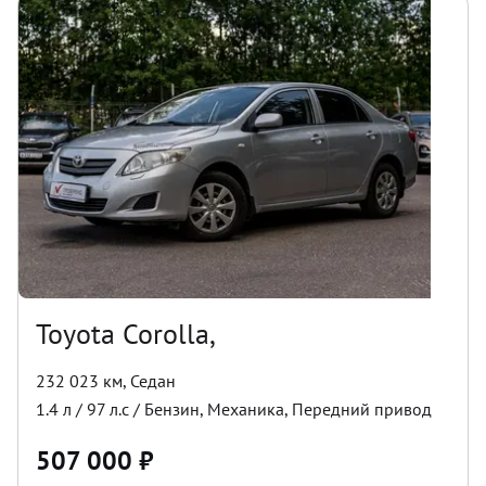
Toyota Corolla,
232 023 км
,
Седан
1.4
л /
97
л.с /
Бензин
,
Механика
,
Передний
привод
507 000
₽