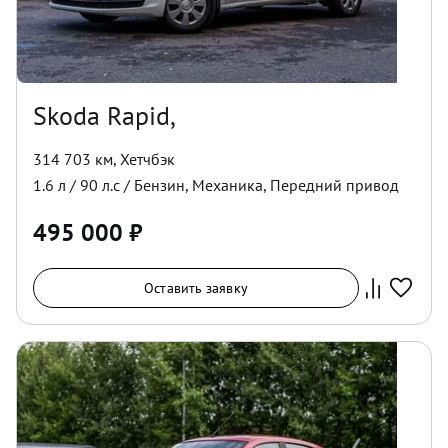
Skoda Rapid,
314 703 км
,
Хетчбэк
1.6
л /
90
л.с /
Бензин
,
Механика
,
Передний
привод
495 000
₽
Оставить заявку