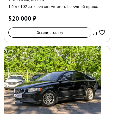
1.6
л /
102
л.с /
Бензин
,
Автомат
,
Передний
привод
520 000
₽
Оставить заявку