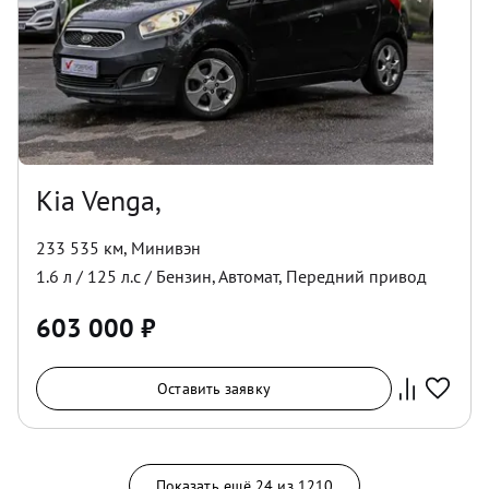
Kia Venga,
233 535 км
,
Минивэн
1.6
л /
125
л.с /
Бензин
,
Автомат
,
Передний
привод
603 000
₽
Оставить заявку
Показать ещё
24
из
1210