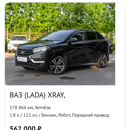
ВАЗ (LADA) XRAY,
178 866 км
,
Хетчбэк
1.8
л /
122
л.с /
Бензин
,
Робот
,
Передний
привод
562 000
₽