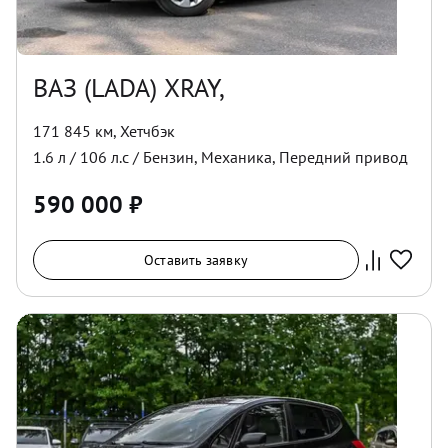
ВАЗ (LADA) XRAY,
171 845 км
,
Хетчбэк
1.6
л /
106
л.с /
Бензин
,
Механика
,
Передний
привод
590 000
₽
Оставить заявку