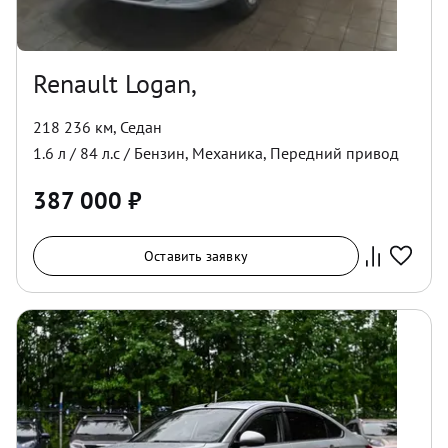
Renault Logan,
218 236 км
,
Седан
1.6
л /
84
л.с /
Бензин
,
Механика
,
Передний
привод
387 000
₽
Оставить заявку