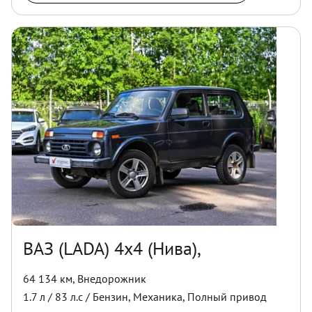
ВАЗ (LADA) 4x4 (Нива),
64 134 км
,
Внедорожник
1.7
л /
83
л.с /
Бензин
,
Механика
,
Полный
привод