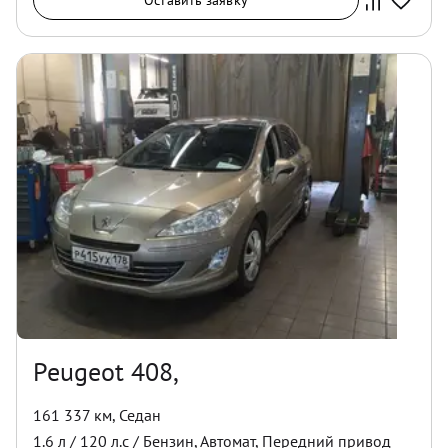
Оставить заявку
Peugeot 408,
161 337 км
,
Седан
1.6
л /
120
л.с /
Бензин
,
Автомат
,
Передний
привод