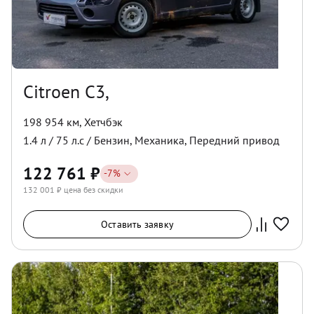
Citroen C3,
198 954 км
,
Хетчбэк
1.4
л /
75
л.с /
Бензин
,
Механика
,
Передний
привод
122 761
₽
-
7
%
132 001
₽ цена без скидки
Оставить заявку