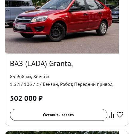
ВАЗ (LADA) Granta,
83 968 км
,
Хетчбэк
1.6
л /
106
л.с /
Бензин
,
Робот
,
Передний
привод
502 000
₽
Оставить заявку