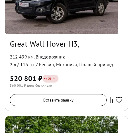
Great Wall Hover H3,
212 499 км
,
Внедорожник
2
л /
115
л.с /
Бензин
,
Механика
,
Полный
привод
520 801
₽
-
7
%
560 001
₽ цена без скидки
Оставить заявку