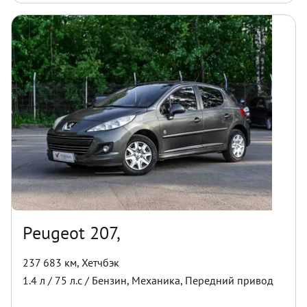
Peugeot 207,
237 683 км
,
Хетчбэк
1.4
л /
75
л.с /
Бензин
,
Механика
,
Передний
привод