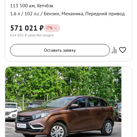
113 500 км
,
Хетчбэк
1.6
л /
102
л.с /
Бензин
,
Механика
,
Передний
привод
571 021
₽
-
7
%
614 001
₽ цена без скидки
Оставить заявку