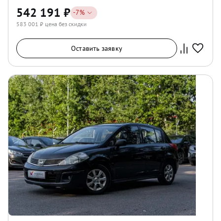
542 191
₽
-
7
%
583 001
₽ цена без скидки
Оставить заявку