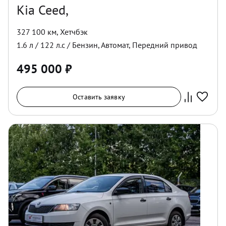
Kia Ceed,
327 100 км
,
Хетчбэк
1.6
л /
122
л.с /
Бензин
,
Автомат
,
Передний
привод
495 000
₽
Оставить заявку