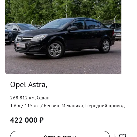
Opel Astra,
268 812 км
,
Седан
1.6
л /
115
л.с /
Бензин
,
Механика
,
Передний
привод
422 000
₽