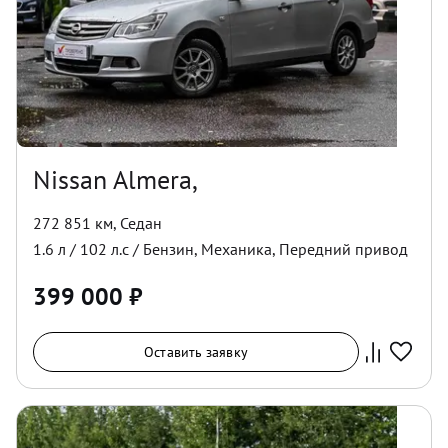
Nissan Almera,
272 851 км
,
Седан
1.6
л /
102
л.с /
Бензин
,
Механика
,
Передний
привод
399 000
₽
Оставить заявку