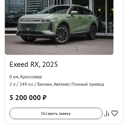
Exeed RX, 2025
0 км
,
Кроссовер
2
л /
249
л.с /
Бензин
,
Автомат
,
Полный
привод
5 200 000
₽
Оставить заявку