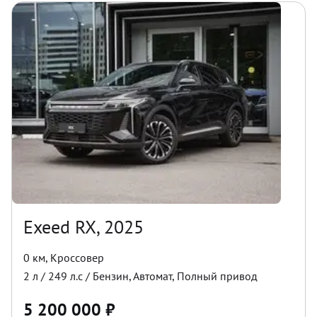
Exeed RX, 2025
0 км
,
Кроссовер
2
л /
249
л.с /
Бензин
,
Автомат
,
Полный
привод
5 200 000
₽