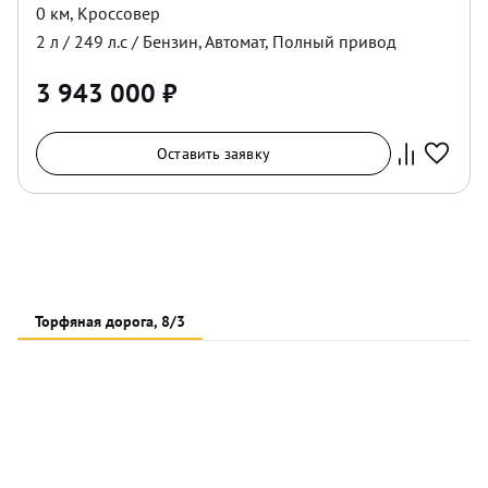
0 км
,
Кроссовер
2
л /
249
л.с /
Бензин
,
Автомат
,
Полный
привод
3 943 000
₽
Оставить заявку
Торфяная дорога, 8/3