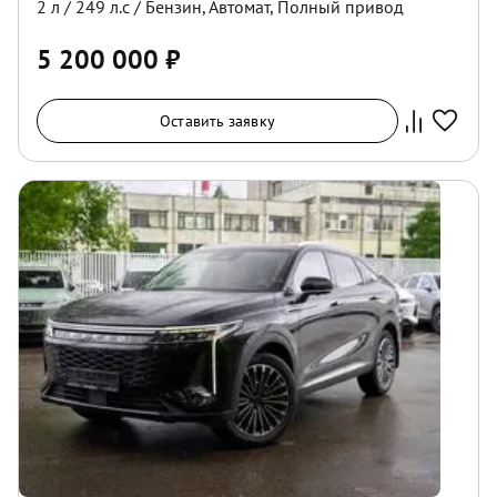
2
л /
249
л.с /
Бензин
,
Автомат
,
Полный
привод
5 200 000
₽
Оставить заявку