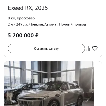
Exeed RX, 2025
0 км
,
Кроссовер
2
л /
249
л.с /
Бензин
,
Автомат
,
Полный
привод
5 200 000
₽
Оставить заявку