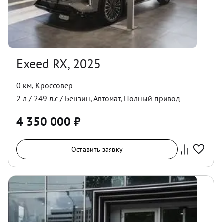
Exeed RX, 2025
0 км
,
Кроссовер
2
л /
249
л.с /
Бензин
,
Автомат
,
Полный
привод
4 350 000
₽
Оставить заявку