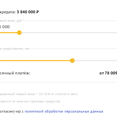
кредита:
3 840 000
₽
вый взнос, руб.*
к кредитования, мес.
сячный платёж:
от
78 00
ндованный первый взнос ~ 10-20% от стоимости авто
 зависит от наличия страховых продуктов
огласен(-на) с
политикой обработки персональных данных