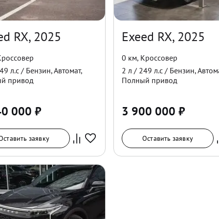
ed RX, 2025
Exeed RX, 2025
Кроссовер
0 км
,
Кроссовер
49
л.с /
Бензин
,
Автомат
,
2
л /
249
л.с /
Бензин
,
Автом
ый
привод
Полный
привод
40 000
₽
3 900 000
₽
Оставить заявку
Оставить заявку