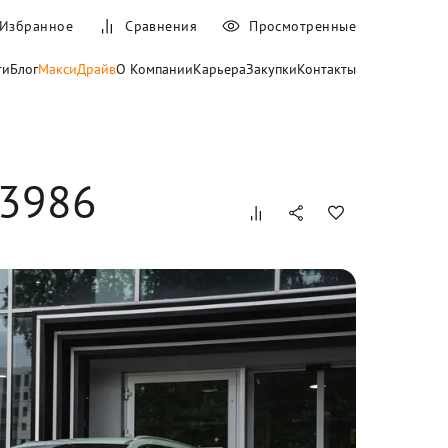
Избранное
Сравнения
Просмотренные
ти
Блог
МаксиДрайв
О Компании
Карьера
Закупки
Контакты
 3986