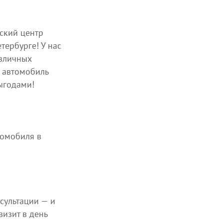
ский центр
ербурге! У нас
азличных
 автомобиль
ыгодами!
томобиля в
сультации — и
изит в день