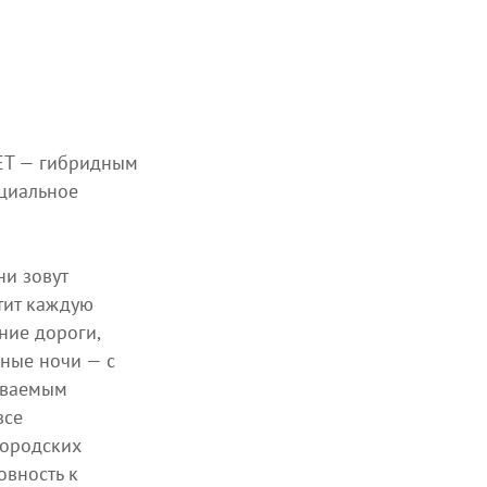
 ET — гибридным
ециальное
ни зовут
тит каждую
ние дороги,
ные ночи — с
ываемым
все
городских
овность к