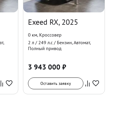
Exeed RX, 2025
0 км
,
Кроссовер
ат
,
2
л /
249
л.с /
Бензин
,
Автомат
,
Полный
привод
3 943 000
₽
Оставить заявку