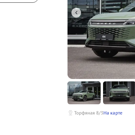
р
Торфяная 8/3
На карте