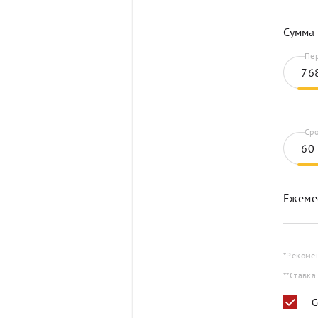
Сумма 
Пер
Сро
Ежеме
*Рекоме
**Ставка
С