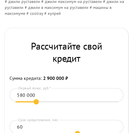
# джили руставели # джили максимум на руставели # джили на
руставели # джили в максимум на руставели # машины в
максимуме # coolray # кулрей
Рассчитайте свой
кредит
Сумма кредита:
2 900 000
₽
Первый взнос, руб.*
Срок кредитования, мес.