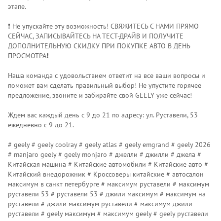
этапе.
❗️ Не упускайте эту возможность! СВЯЖИТЕСЬ С НАМИ ПРЯМО
СЕЙЧАС, ЗАПИСЫВАЙТЕСЬ НА ТЕСТ-ДРАЙВ И ПОЛУЧИТЕ
ДОПОЛНИТЕЛЬНУЮ СКИДКУ ПРИ ПОКУПКЕ АВТО В ДЕНЬ
ПРОСМОТРА❗️
Наша команда с удовольствием ответит на все ваши вопросы и
поможет вам сделать правильный выбор! Не упустите горячее
предложение, звоните и забирайте свой GЕЕLY уже сейчас!
Ждем вас каждый день с 9 до 21 по адресу: ул. Руставели, 53
ежедневно с 9 до 21.
# geely # geely coolray # geely atlas # geely emgrand # geely 2026
# manjaro geely # geely monjaro # джелли # джилли # джела #
Китайская машина # Китайские автомобили # Китайские авто #
Китайский внедорожник # Кроссоверы китайские # автосалон
максимум в санкт петербурге # максимум руставели # максимум
руставели 53 # руставели 53 # джили максимум # максимум на
руставели # джили максимум руставели # максимум джили
руставели # geely максимум # максимум geely # geely руставели