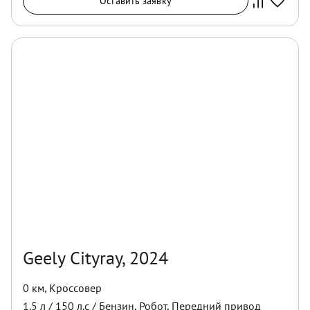
Оставить заявку
Geely Cityray, 2024
0 км
,
Кроссовер
1.5
л /
150
л.с /
Бензин
,
Робот
,
Передний
привод