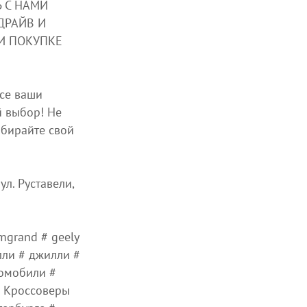
СЬ С НАМИ
ДРАЙВ И
И ПОКУПКЕ
все ваши
й выбор! Не
абирайте свой
ул. Руставели,
emgrand # geely
лли # джилли #
томобили #
# Кроссоверы