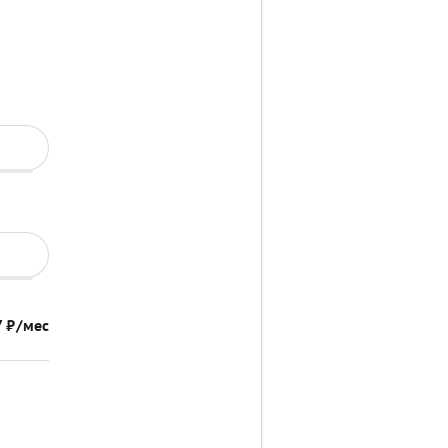
7
₽/мес