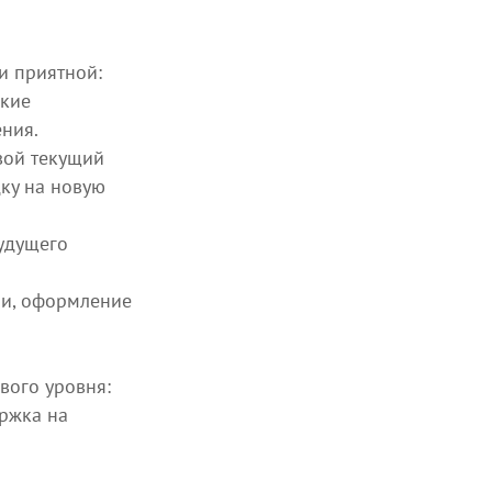
и приятной:
зкие
ния.
вой текущий
ку на новую
будущего
ии, оформление
ого уровня:
ржка на