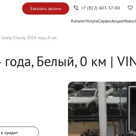
+7 (812) 603-57-00
Заказать звонок
Каталог
Услуги
Сервис
Акции
Новос
Geely Cityray 2024 года, 0 км
4
 года, 
Белый
,
0
 км
 | V
 в кредит