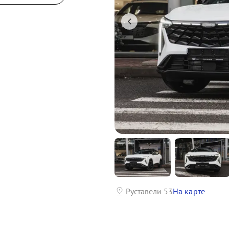
р
Руставели 53
На карте