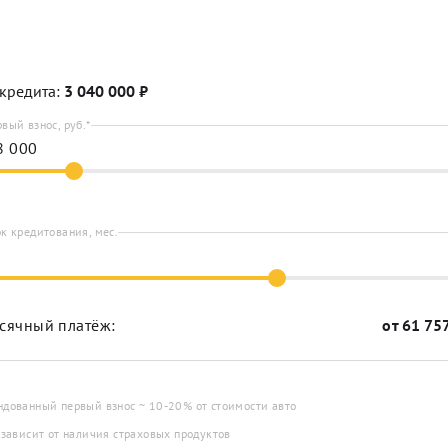
кредита:
3 040 000
₽
вый взнос, руб.*
к кредитования, мес.
сячный платёж:
от
61 75
ндованный первый взнос ~ 10-20% от стоимости авто
 зависит от наличия страховых продуктов