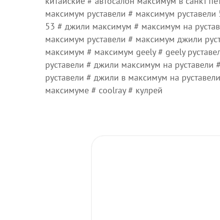
китайские # автосалон максимум в санкт пе
максимум руставели # максимум руставели 
53 # джили максимум # максимум на руста
максимум руставели # максимум джили руст
максимум # максимум geely # geely руставе
руставели # джили максимум на руставели 
руставели # джили в максимум на руставел
максимуме # coolray # кулрей