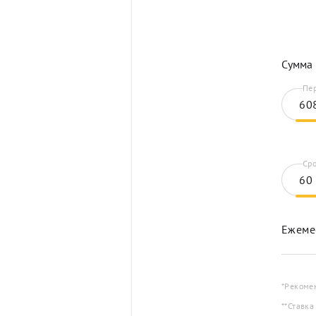
Сумма 
Пер
Сро
Ежеме
*Рекоме
**Ставка