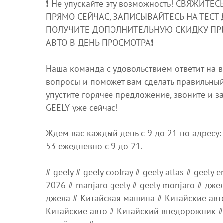
❗️ Не упускайте эту возможность! СВЯЖИТЕ
ПРЯМО СЕЙЧАС, ЗАПИСЫВАЙТЕСЬ НА ТЕСТ-
ПОЛУЧИТЕ ДОПОЛНИТЕЛЬНУЮ СКИДКУ ПР
АВТО В ДЕНЬ ПРОСМОТРА❗️
Наша команда с удовольствием ответит на 
вопросы и поможет вам сделать правильны
упустите горячее предложение, звоните и з
GЕЕLY уже сейчас!
Ждем вас каждый день с 9 до 21 по адресу: 
53 ежедневно с 9 до 21.
# geely # geely coolray # geely atlas # geely 
2026 # manjaro geely # geely monjaro # дже
джела # Китайская машина # Китайские ав
Китайские авто # Китайский внедорожник 