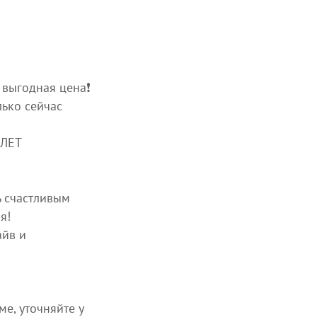
 выгодная цена❗️
лько сейчас
 ЛЕТ
ь счастливым
я!
айв и
е, уточняйте у