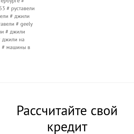
тербурге #
53 # руставели
вели # джили
авели # geely
ли # джили
# джили на
и # машины в
Рассчитайте свой
кредит