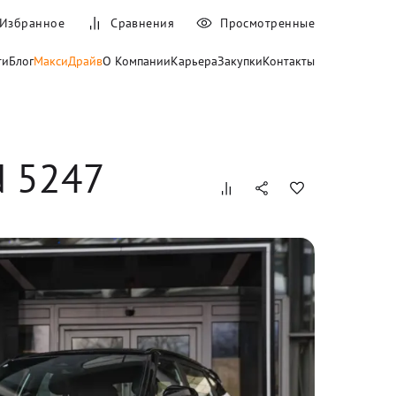
Избранное
Сравнения
Просмотренные
ти
Блог
МаксиДрайв
О Компании
Карьера
Закупки
Контакты
IN 5247