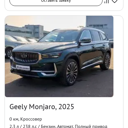
Оставить заявку
Geely Monjaro, 2025
0 км
,
Кроссовер
2.3
л /
238
л.с /
Бензин
,
Автомат
,
Полный
привод