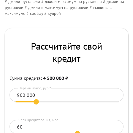
# джили руставели # джили максимум на руставели # джили на
руставели # джили в максимум на руставели # машины в
максимуме # coolray # кулрей
Рассчитайте свой
кредит
Сумма кредита:
4 500 000
₽
Первый взнос, руб.*
Срок кредитования, мес.