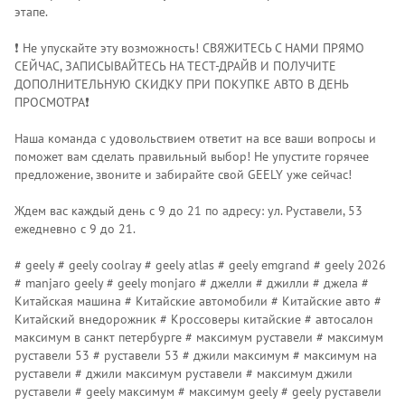
этапе.
❗️ Не упускайте эту возможность! СВЯЖИТЕСЬ С НАМИ ПРЯМО
СЕЙЧАС, ЗАПИСЫВАЙТЕСЬ НА ТЕСТ-ДРАЙВ И ПОЛУЧИТЕ
ДОПОЛНИТЕЛЬНУЮ СКИДКУ ПРИ ПОКУПКЕ АВТО В ДЕНЬ
ПРОСМОТРА❗️
Наша команда с удовольствием ответит на все ваши вопросы и
поможет вам сделать правильный выбор! Не упустите горячее
предложение, звоните и забирайте свой GЕЕLY уже сейчас!
Ждем вас каждый день с 9 до 21 по адресу: ул. Руставели, 53
ежедневно с 9 до 21.
# geely # geely coolray # geely atlas # geely emgrand # geely 2026
# manjaro geely # geely monjaro # джелли # джилли # джела #
Китайская машина # Китайские автомобили # Китайские авто #
Китайский внедорожник # Кроссоверы китайские # автосалон
максимум в санкт петербурге # максимум руставели # максимум
руставели 53 # руставели 53 # джили максимум # максимум на
руставели # джили максимум руставели # максимум джили
руставели # geely максимум # максимум geely # geely руставели