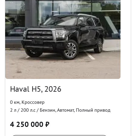
Haval H5, 2026
0 км
,
Кроссовер
2
л /
200
л.с /
Бензин
,
Автомат
,
Полный
привод
4 250 000
₽