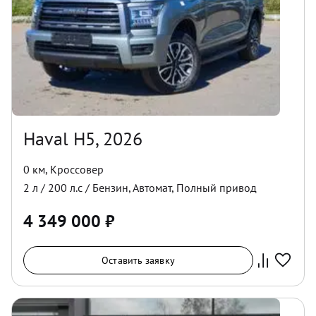
Haval H5, 2026
0 км
,
Кроссовер
2
л /
200
л.с /
Бензин
,
Автомат
,
Полный
привод
4 349 000
₽
Оставить заявку