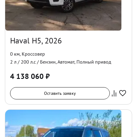
Haval H5, 2026
0 км
,
Кроссовер
2
л /
200
л.с /
Бензин
,
Автомат
,
Полный
привод
4 138 060
₽
Оставить заявку