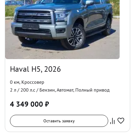
Haval H5, 2026
0 км
,
Кроссовер
2
л /
200
л.с /
Бензин
,
Автомат
,
Полный
привод
4 349 000
₽
Оставить заявку