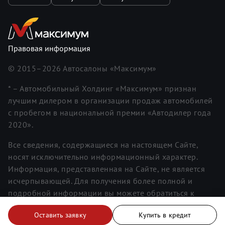
Правовая информация
© 2015–
2026
Автосалоны «Максимум»
* – Автомобильный Холдинг «Максимум» признан
лучшим дилером в организации продаж автомобилей
с пробегом в национальной премии «Автодилер года
2020».
Все сведения, содержащиеся на настоящем Сайте,
носят исключительно информационный характер.
Информация, представленная на Сайте, не является
исчерпывающей. Для получения более полной и
подробной информации вы можете обратиться к
менеджерам. Информация о ценах не является
Оставить заявку
Купить в кредит
публичной офертой.