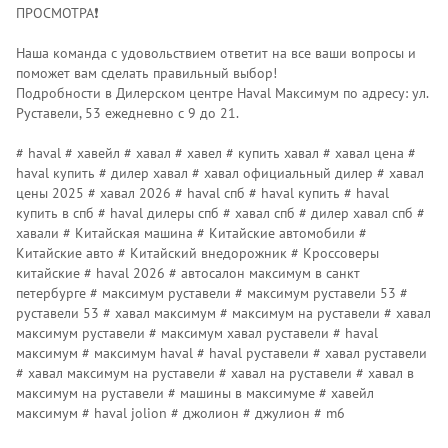
ПРОСМОТРА❗️
Наша команда с удовольствием ответит на все ваши вопросы и
поможет вам сделать правильный выбор!
Подробности в Дилерском центре Наvаl Максимум по адресу: ул.
Руставели, 53 ежедневно с 9 до 21.
# haval # хавейл # хавал # хавел # купить хавал # хавал цена #
haval купить # дилер хавал # хавал официальный дилер # хавал
цены 2025 # хавал 2026 # haval спб # haval купить # haval
купить в спб # haval дилеры спб # хавал спб # дилер хавал спб #
хавали # Китайская машина # Китайские автомобили #
Китайские авто # Китайский внедорожник # Кроссоверы
китайские # haval 2026 # автосалон максимум в санкт
петербурге # максимум руставели # максимум руставели 53 #
руставели 53 # хавал максимум # максимум на руставели # хавал
максимум руставели # максимум хавал руставели # haval
максимум # максимум haval # haval руставели # хавал руставели
# хавал максимум на руставели # хавал на руставели # хавал в
максимум на руставели # машины в максимуме # хавейл
максимум # haval jolion # джолион # джулион # m6