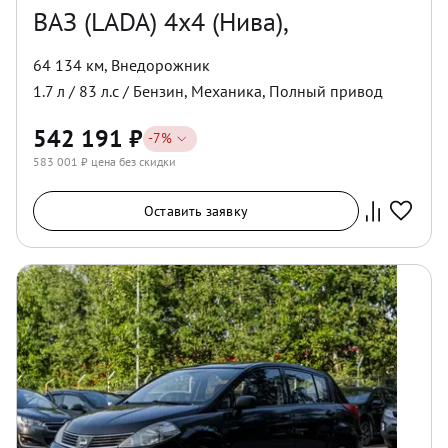
ВАЗ (LADA) 4x4 (Нива),
64 134 км
,
Внедорожник
1.7
л /
83
л.с /
Бензин
,
Механика
,
Полный
привод
542 191
₽
-
7
%
583 001
₽ цена без скидки
Оставить заявку