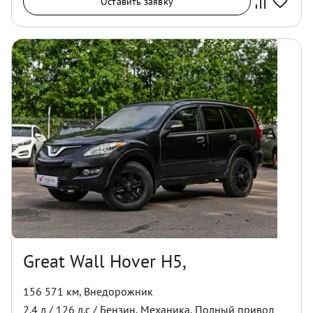
Оставить заявку
Great Wall Hover H5,
156 571 км
,
Внедорожник
2.4
л /
126
л.с /
Бензин
,
Механика
,
Полный
привод