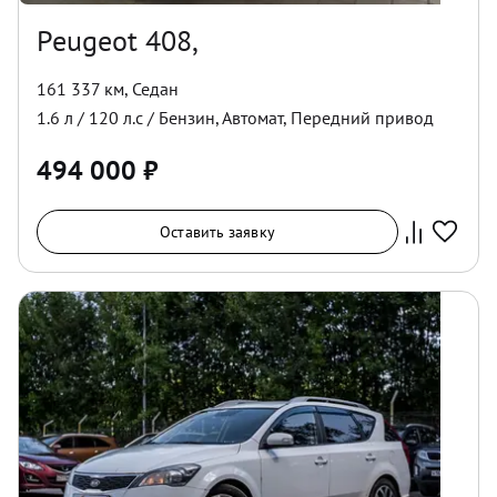
Peugeot 408,
161 337 км
,
Седан
1.6
л /
120
л.с /
Бензин
,
Автомат
,
Передний
привод
494 000
₽
Оставить заявку