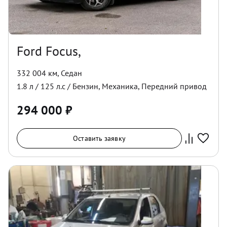
Ford Focus,
332 004 км
,
Седан
1.8
л /
125
л.с /
Бензин
,
Механика
,
Передний
привод
294 000
₽
Оставить заявку