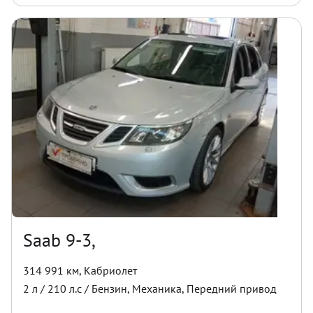
Saab 9-3,
314 991 км
,
Кабриолет
2
л /
210
л.с /
Бензин
,
Механика
,
Передний
привод