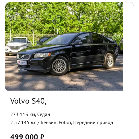
Volvo S40,
273 113 км
,
Седан
2
л /
145
л.с /
Бензин
,
Робот
,
Передний
привод
499 000
₽