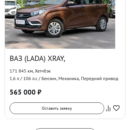
ВАЗ (LADA) XRAY,
171 845 км
,
Хетчбэк
1.6
л /
106
л.с /
Бензин
,
Механика
,
Передний
привод
565 000
₽
Оставить заявку