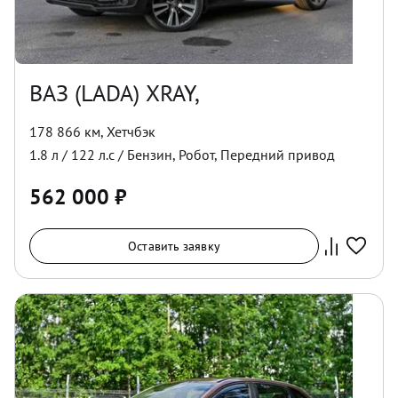
ВАЗ (LADA) XRAY,
178 866 км
,
Хетчбэк
1.8
л /
122
л.с /
Бензин
,
Робот
,
Передний
привод
562 000
₽
Оставить заявку