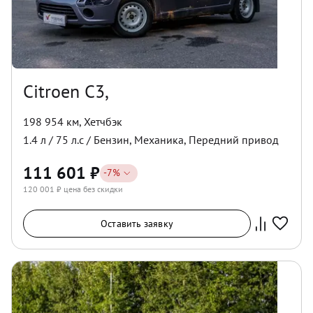
Citroen C3,
198 954 км
,
Хетчбэк
1.4
л /
75
л.с /
Бензин
,
Механика
,
Передний
привод
111 601
₽
-
7
%
120 001
₽ цена без скидки
Оставить заявку