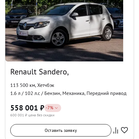
Renault Sandero,
113 500 км
,
Хетчбэк
1.6
л /
102
л.с /
Бензин
,
Механика
,
Передний
привод
558 001
₽
-
7
%
600 001
₽ цена без скидки
Оставить заявку