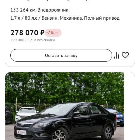
153 264 км
,
Внедорожник
1.7
л /
80
л.с /
Бензин
,
Механика
,
Полный
привод
278 070
₽
-
7
%
299 000
₽ цена без скидки
Оставить заявку