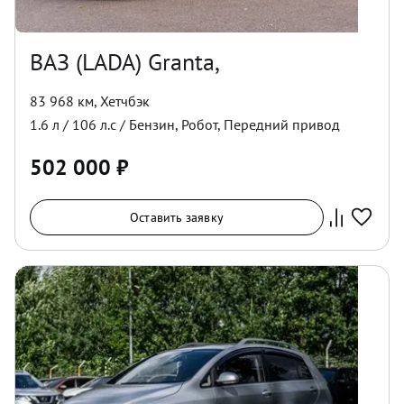
ВАЗ (LADA) Granta,
83 968 км
,
Хетчбэк
1.6
л /
106
л.с /
Бензин
,
Робот
,
Передний
привод
502 000
₽
Оставить заявку