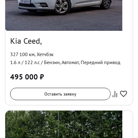
Kia Ceed,
327 100 км
,
Хетчбэк
1.6
л /
122
л.с /
Бензин
,
Автомат
,
Передний
привод
495 000
₽
Оставить заявку