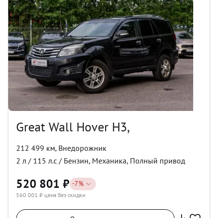
Great Wall Hover H3,
212 499 км
,
Внедорожник
2
л /
115
л.с /
Бензин
,
Механика
,
Полный
привод
520 801
₽
-
7
%
560 001
₽ цена без скидки