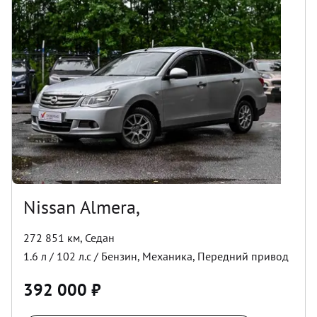
Nissan Almera,
272 851 км
,
Седан
1.6
л /
102
л.с /
Бензин
,
Механика
,
Передний
привод
392 000
₽