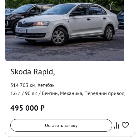
Skoda Rapid,
314 703 км
,
Хетчбэк
1.6
л /
90
л.с /
Бензин
,
Механика
,
Передний
привод
495 000
₽
Оставить заявку