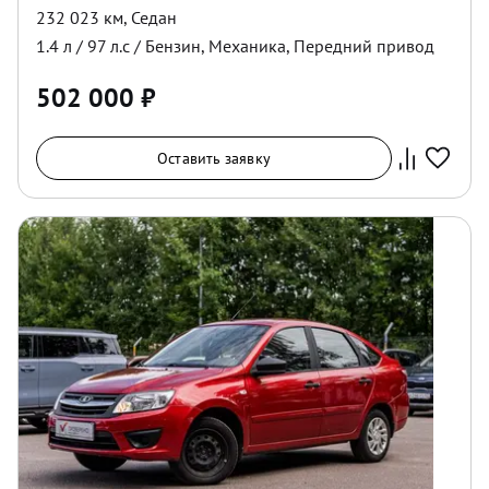
232 023 км
,
Седан
1.4
л /
97
л.с /
Бензин
,
Механика
,
Передний
привод
502 000
₽
Оставить заявку