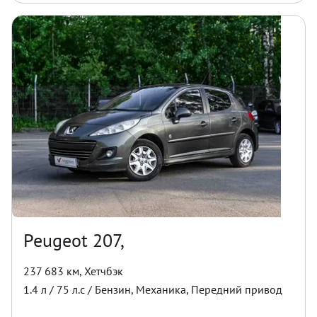
Peugeot 207,
237 683 км
,
Хетчбэк
1.4
л /
75
л.с /
Бензин
,
Механика
,
Передний
привод