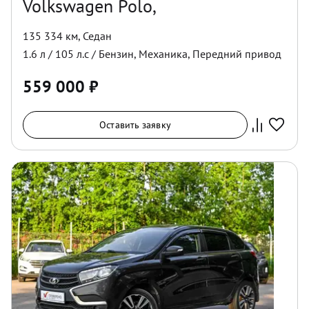
Volkswagen Polo,
135 334 км
,
Седан
1.6
л /
105
л.с /
Бензин
,
Механика
,
Передний
привод
559 000
₽
Оставить заявку