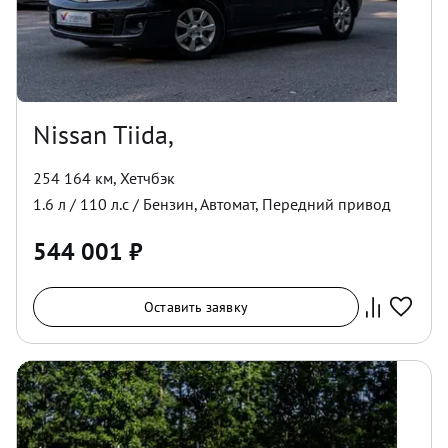
Nissan Tiida,
254 164 км
,
Хетчбэк
1.6
л /
110
л.с /
Бензин
,
Автомат
,
Передний
привод
544 001
₽
Оставить заявку