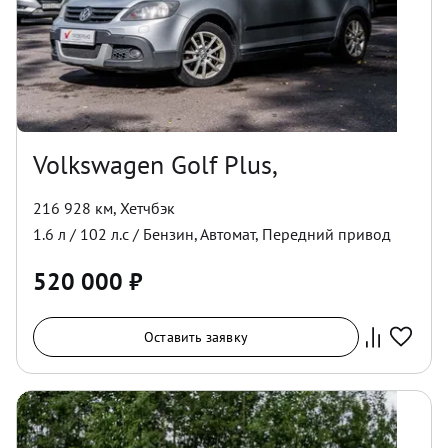
Volkswagen Golf Plus,
216 928 км
,
Хетчбэк
1.6
л /
102
л.с /
Бензин
,
Автомат
,
Передний
привод
520 000
₽
Оставить заявку