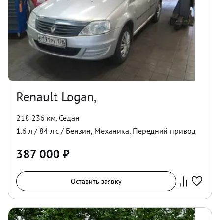
Renault Logan,
218 236 км
,
Седан
1.6
л /
84
л.с /
Бензин
,
Механика
,
Передний
привод
387 000
₽
Оставить заявку