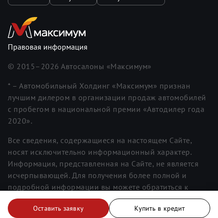
Правовая информация
© 2015–
2026
Автосалоны «Максимум»
* – Автомобильный Холдинг «Максимум» признан
лучшим дилером в организации продаж автомобилей
с пробегом в национальной премии «Автодилер года
2020».
Все сведения, содержащиеся на настоящем Сайте,
носят исключительно информационный характер.
Информация, представленная на Сайте, не является
исчерпывающей. Для получения более полной и
подробной информации вы можете обратиться к
менеджерам. Информация о ценах не является
Оставить заявку
Купить в кредит
публичной офертой.