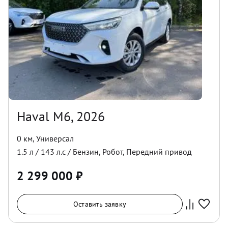
Haval M6, 2026
0 км
,
Универсал
1.5
л /
143
л.с /
Бензин
,
Робот
,
Передний
привод
2 299 000
₽
Оставить заявку