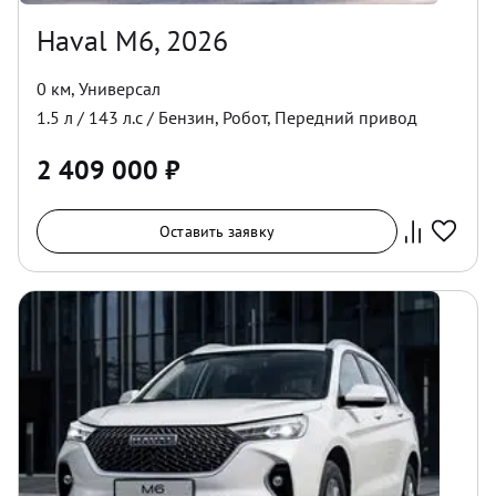
Haval M6, 2026
0 км
,
Универсал
1.5
л /
143
л.с /
Бензин
,
Робот
,
Передний
привод
2 409 000
₽
Оставить заявку