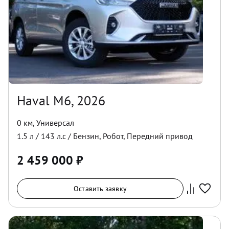
Haval M6, 2026
0 км
,
Универсал
1.5
л /
143
л.с /
Бензин
,
Робот
,
Передний
привод
2 459 000
₽
Оставить заявку