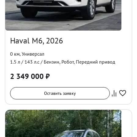
Haval M6, 2026
0 км
,
Универсал
1.5
л /
143
л.с /
Бензин
,
Робот
,
Передний
привод
2 349 000
₽
Оставить заявку