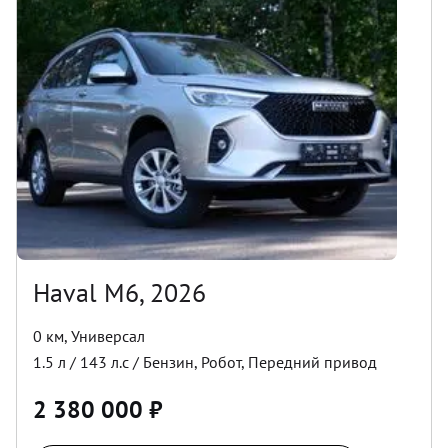
Haval M6, 2026
0 км
,
Универсал
1.5
л /
143
л.с /
Бензин
,
Робот
,
Передний
привод
2 380 000
₽