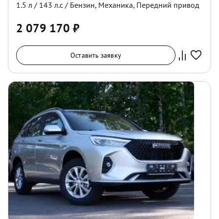
1.5
л /
143
л.с /
Бензин
,
Механика
,
Передний
привод
2 079 170
₽
Оставить заявку