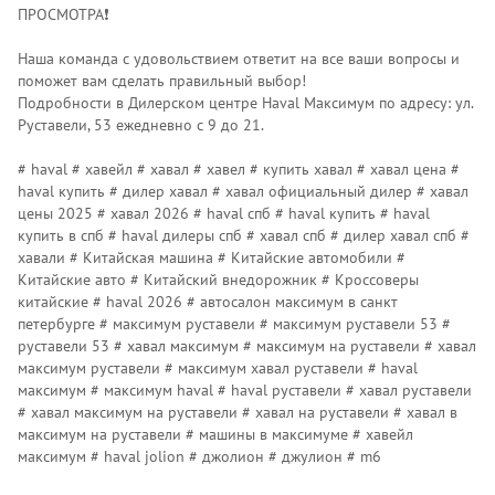
ПРОСМОТРА❗️
Наша команда с удовольствием ответит на все ваши вопросы и
поможет вам сделать правильный выбор!
Подробности в Дилерском центре Наvаl Максимум по адресу: ул.
Руставели, 53 ежедневно с 9 до 21.
# haval # хавейл # хавал # хавел # купить хавал # хавал цена #
haval купить # дилер хавал # хавал официальный дилер # хавал
цены 2025 # хавал 2026 # haval спб # haval купить # haval
купить в спб # haval дилеры спб # хавал спб # дилер хавал спб #
хавали # Китайская машина # Китайские автомобили #
Китайские авто # Китайский внедорожник # Кроссоверы
китайские # haval 2026 # автосалон максимум в санкт
петербурге # максимум руставели # максимум руставели 53 #
руставели 53 # хавал максимум # максимум на руставели # хавал
максимум руставели # максимум хавал руставели # haval
максимум # максимум haval # haval руставели # хавал руставели
# хавал максимум на руставели # хавал на руставели # хавал в
максимум на руставели # машины в максимуме # хавейл
максимум # haval jolion # джолион # джулион # m6