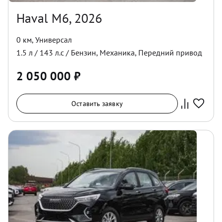
Haval M6, 2026
0 км
,
Универсал
1.5
л /
143
л.с /
Бензин
,
Механика
,
Передний
привод
2 050 000
₽
Оставить заявку