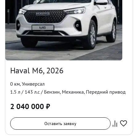
Haval M6, 2026
0 км
,
Универсал
1.5
л /
143
л.с /
Бензин
,
Механика
,
Передний
привод
2 040 000
₽
Оставить заявку