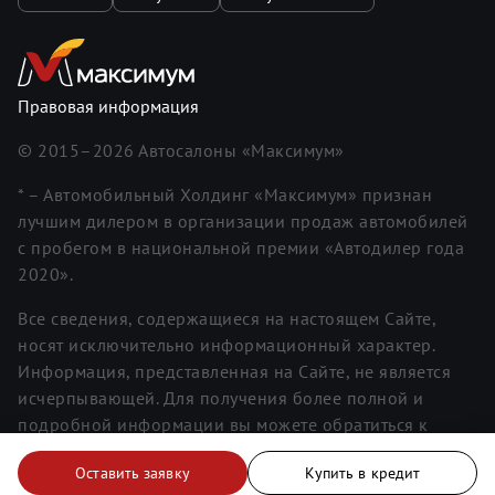
Правовая информация
© 2015–
2026
Автосалоны «Максимум»
* – Автомобильный Холдинг «Максимум» признан
лучшим дилером в организации продаж автомобилей
с пробегом в национальной премии «Автодилер года
2020».
Все сведения, содержащиеся на настоящем Сайте,
носят исключительно информационный характер.
Информация, представленная на Сайте, не является
исчерпывающей. Для получения более полной и
подробной информации вы можете обратиться к
менеджерам. Информация о ценах не является
Оставить заявку
Купить в кредит
публичной офертой.