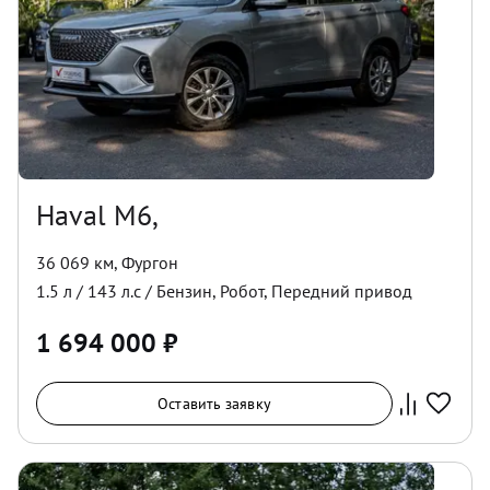
Haval M6,
36 069 км
,
Фургон
1.5
л /
143
л.с /
Бензин
,
Робот
,
Передний
привод
1 694 000
₽
Оставить заявку