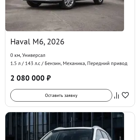
Haval M6, 2026
0 км
,
Универсал
1.5
л /
143
л.с /
Бензин
,
Механика
,
Передний
привод
2 080 000
₽
Оставить заявку