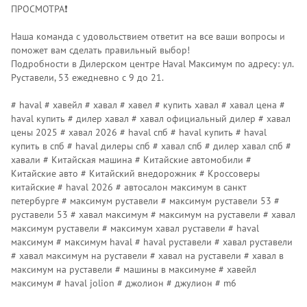
ПРОСМОТРА❗️
Наша команда с удовольствием ответит на все ваши вопросы и
поможет вам сделать правильный выбор!
Подробности в Дилерском центре Наvаl Максимум по адресу: ул.
Руставели, 53 ежедневно с 9 до 21.
# haval # хавейл # хавал # хавел # купить хавал # хавал цена #
haval купить # дилер хавал # хавал официальный дилер # хавал
цены 2025 # хавал 2026 # haval спб # haval купить # haval
купить в спб # haval дилеры спб # хавал спб # дилер хавал спб #
хавали # Китайская машина # Китайские автомобили #
Китайские авто # Китайский внедорожник # Кроссоверы
китайские # haval 2026 # автосалон максимум в санкт
петербурге # максимум руставели # максимум руставели 53 #
руставели 53 # хавал максимум # максимум на руставели # хавал
максимум руставели # максимум хавал руставели # haval
максимум # максимум haval # haval руставели # хавал руставели
# хавал максимум на руставели # хавал на руставели # хавал в
максимум на руставели # машины в максимуме # хавейл
максимум # haval jolion # джолион # джулион # m6