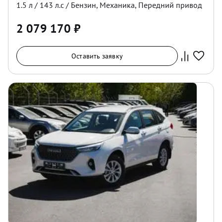
1.5
л /
143
л.с /
Бензин
,
Механика
,
Передний
привод
2 079 170
₽
Оставить заявку