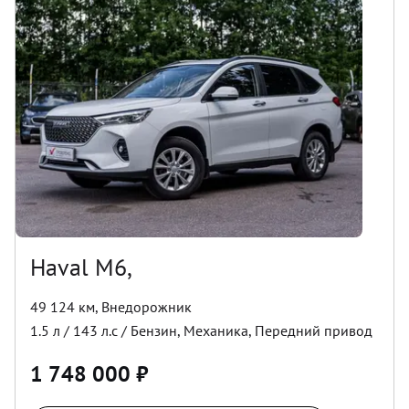
Haval M6,
49 124 км
,
Внедорожник
1.5
л /
143
л.с /
Бензин
,
Механика
,
Передний
привод
1 748 000
₽