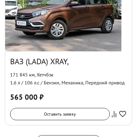
ВАЗ (LADA) XRAY,
171 845 км
,
Хетчбэк
1.6
л /
106
л.с /
Бензин
,
Механика
,
Передний
привод
565 000
₽
Оставить заявку