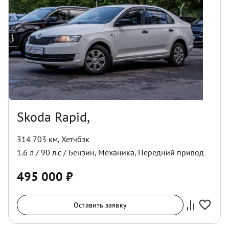
Skoda Rapid,
314 703 км
,
Хетчбэк
1.6
л /
90
л.с /
Бензин
,
Механика
,
Передний
привод
495 000
₽
Оставить заявку