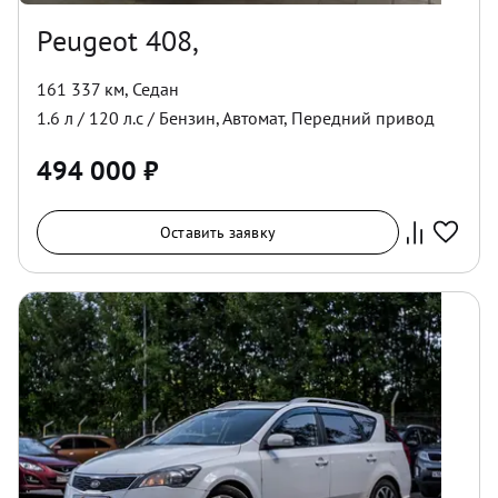
Peugeot 408,
161 337 км
,
Седан
1.6
л /
120
л.с /
Бензин
,
Автомат
,
Передний
привод
494 000
₽
Оставить заявку