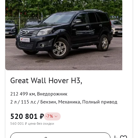
Great Wall Hover H3,
212 499 км
,
Внедорожник
2
л /
115
л.с /
Бензин
,
Механика
,
Полный
привод
520 801
₽
-
7
%
560 001
₽ цена без скидки