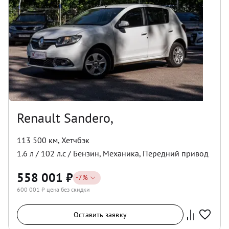
Renault Sandero,
113 500 км
,
Хетчбэк
1.6
л /
102
л.с /
Бензин
,
Механика
,
Передний
привод
558 001
₽
-
7
%
600 001
₽ цена без скидки
Оставить заявку