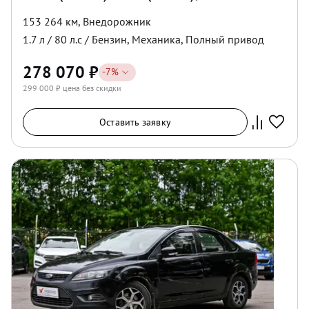
153 264 км
,
Внедорожник
1.7
л /
80
л.с /
Бензин
,
Механика
,
Полный
привод
278 070
₽
-
7
%
299 000
₽ цена без скидки
Оставить заявку