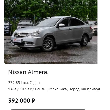
Nissan Almera,
272 851 км
,
Седан
1.6
л /
102
л.с /
Бензин
,
Механика
,
Передний
привод
392 000
₽