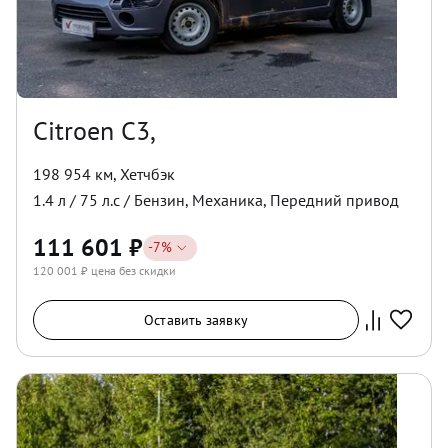
Citroen C3,
198 954 км
,
Хетчбэк
1.4
л /
75
л.с /
Бензин
,
Механика
,
Передний
привод
111 601
₽
-
7
%
120 001
₽ цена без скидки
Оставить заявку