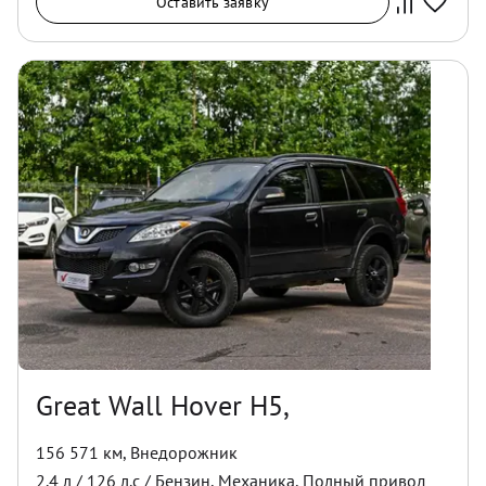
Оставить заявку
Great Wall Hover H5,
156 571 км
,
Внедорожник
2.4
л /
126
л.с /
Бензин
,
Механика
,
Полный
привод