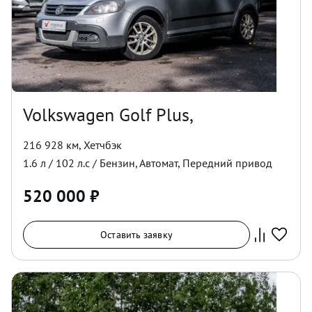
Volkswagen Golf Plus,
216 928 км
,
Хетчбэк
1.6
л /
102
л.с /
Бензин
,
Автомат
,
Передний
привод
520 000
₽
Оставить заявку