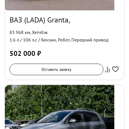
ВАЗ (LADA) Granta,
83 968 км
,
Хетчбэк
1.6
л /
106
л.с /
Бензин
,
Робот
,
Передний
привод
502 000
₽
Оставить заявку