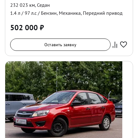
232 023 км
,
Седан
1.4
л /
97
л.с /
Бензин
,
Механика
,
Передний
привод
502 000
₽
Оставить заявку