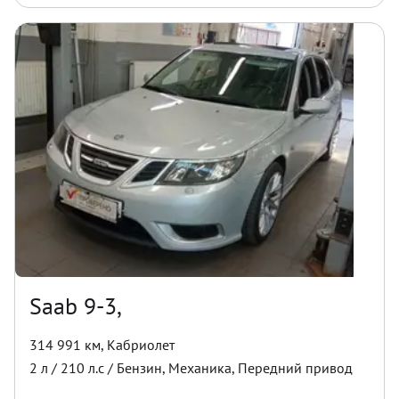
Saab 9-3,
314 991 км
,
Кабриолет
2
л /
210
л.с /
Бензин
,
Механика
,
Передний
привод