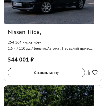
Nissan Tiida,
254 164 км
,
Хетчбэк
1.6
л /
110
л.с /
Бензин
,
Автомат
,
Передний
привод
544 001
₽
Оставить заявку