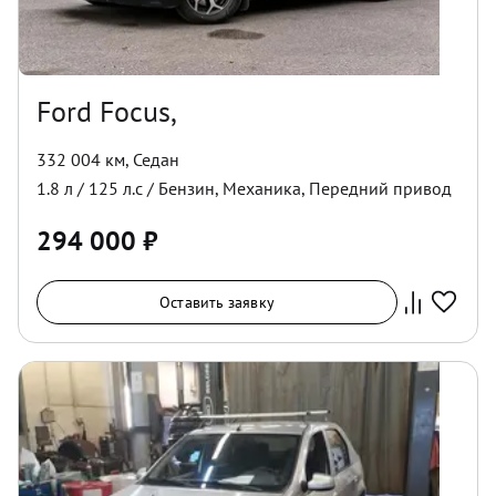
Ford Focus,
332 004 км
,
Седан
1.8
л /
125
л.с /
Бензин
,
Механика
,
Передний
привод
294 000
₽
Оставить заявку