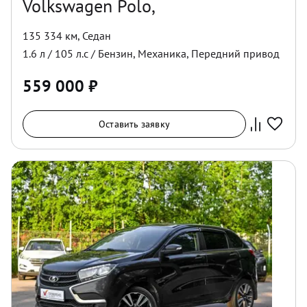
Volkswagen Polo,
135 334 км
,
Седан
1.6
л /
105
л.с /
Бензин
,
Механика
,
Передний
привод
559 000
₽
Оставить заявку