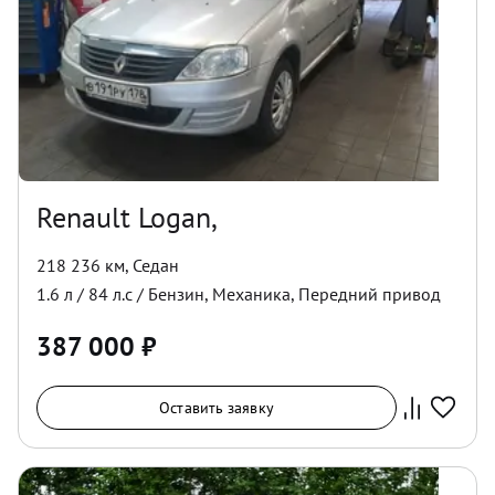
Renault Logan,
218 236 км
,
Седан
1.6
л /
84
л.с /
Бензин
,
Механика
,
Передний
привод
387 000
₽
Оставить заявку