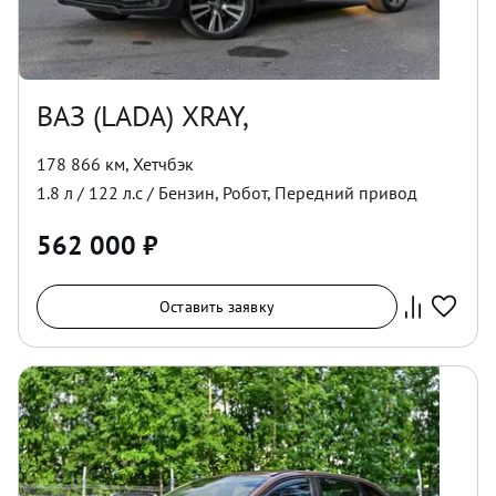
ВАЗ (LADA) XRAY,
178 866 км
,
Хетчбэк
1.8
л /
122
л.с /
Бензин
,
Робот
,
Передний
привод
562 000
₽
Оставить заявку