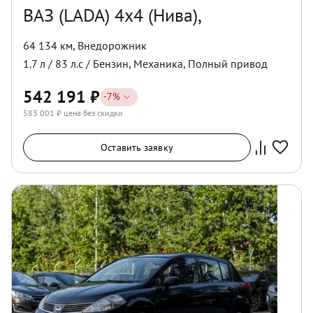
ВАЗ (LADA) 4x4 (Нива),
64 134 км
,
Внедорожник
1.7
л /
83
л.с /
Бензин
,
Механика
,
Полный
привод
542 191
₽
-
7
%
583 001
₽ цена без скидки
Оставить заявку