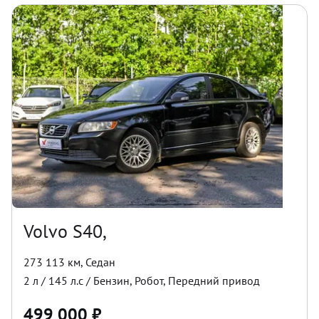
Volvo S40,
273 113 км
,
Седан
2
л /
145
л.с /
Бензин
,
Робот
,
Передний
привод
499 000
₽