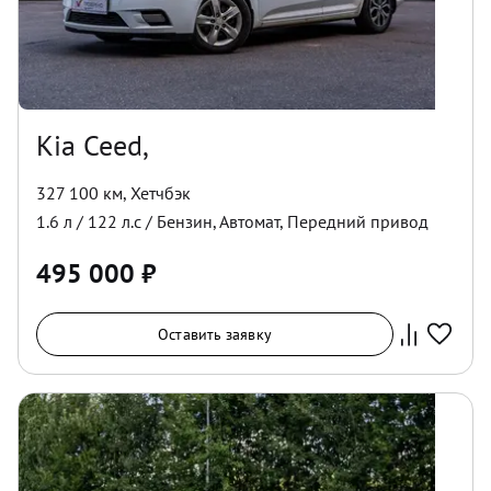
Kia Ceed,
327 100 км
,
Хетчбэк
1.6
л /
122
л.с /
Бензин
,
Автомат
,
Передний
привод
495 000
₽
Оставить заявку