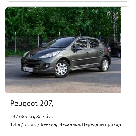
Peugeot 207,
237 683 км
,
Хетчбэк
1.4
л /
75
л.с /
Бензин
,
Механика
,
Передний
привод