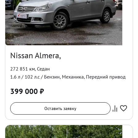
Nissan Almera,
272 851 км
,
Седан
1.6
л /
102
л.с /
Бензин
,
Механика
,
Передний
привод
399 000
₽
Оставить заявку