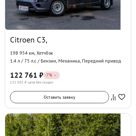
Citroen C3,
198 954 км
,
Хетчбэк
1.4
л /
75
л.с /
Бензин
,
Механика
,
Передний
привод
122 761
₽
-
7
%
132 001
₽ цена без скидки
Оставить заявку