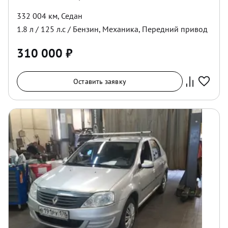
332 004 км
,
Седан
1.8
л /
125
л.с /
Бензин
,
Механика
,
Передний
привод
310 000
₽
Оставить заявку