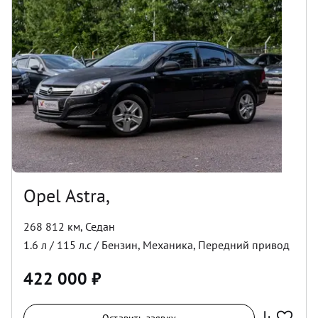
Opel Astra,
268 812 км
,
Седан
1.6
л /
115
л.с /
Бензин
,
Механика
,
Передний
привод
422 000
₽