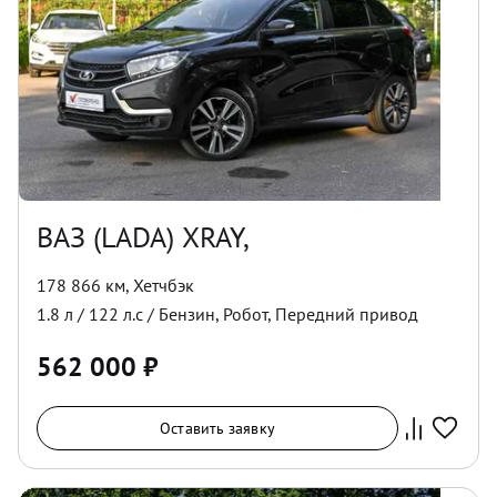
ВАЗ (LADA) XRAY,
178 866 км
,
Хетчбэк
1.8
л /
122
л.с /
Бензин
,
Робот
,
Передний
привод
562 000
₽
Оставить заявку