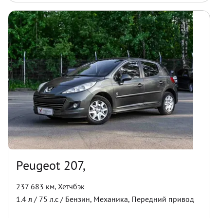
Peugeot 207,
237 683 км
,
Хетчбэк
1.4
л /
75
л.с /
Бензин
,
Механика
,
Передний
привод