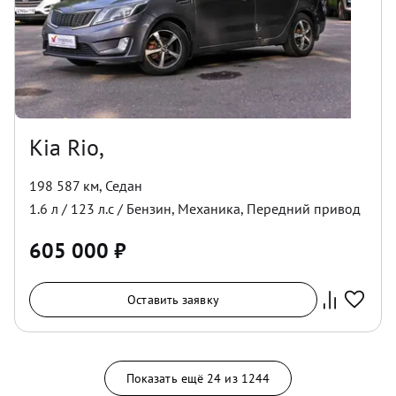
Kia Rio,
198 587 км
,
Седан
1.6
л /
123
л.с /
Бензин
,
Механика
,
Передний
привод
605 000
₽
Оставить заявку
Показать ещё
24
из
1244