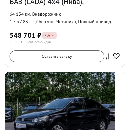
ВАЗ (LADA) 4x4 (Нива),
64 134 км
,
Внедорожник
1.7
л /
83
л.с /
Бензин
,
Механика
,
Полный
привод
548 701
₽
-
7
%
590 001
₽ цена без скидки
Оставить заявку