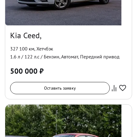
Kia Ceed,
327 100 км
,
Хетчбэк
1.6
л /
122
л.с /
Бензин
,
Автомат
,
Передний
привод
500 000
₽
Оставить заявку