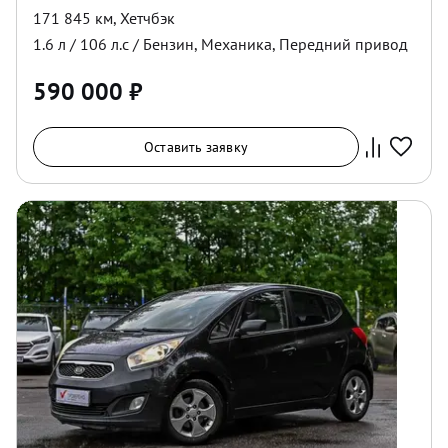
171 845 км
,
Хетчбэк
1.6
л /
106
л.с /
Бензин
,
Механика
,
Передний
привод
590 000
₽
Оставить заявку