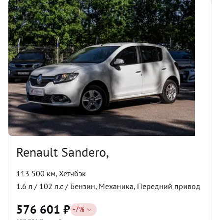
Renault Sandero,
113 500 км
,
Хетчбэк
1.6
л /
102
л.с /
Бензин
,
Механика
,
Передний
привод
576 601
₽
-
7
%