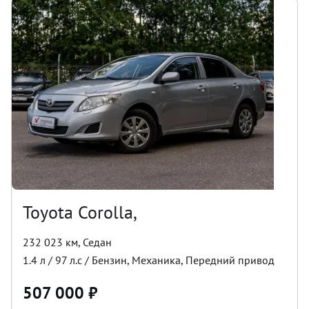
Toyota Corolla,
232 023 км
,
Седан
1.4
л /
97
л.с /
Бензин
,
Механика
,
Передний
привод
507 000
₽