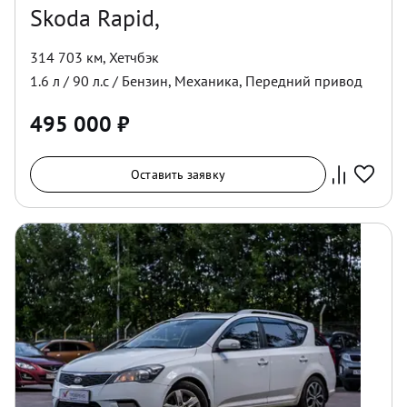
Skoda Rapid,
314 703 км
,
Хетчбэк
1.6
л /
90
л.с /
Бензин
,
Механика
,
Передний
привод
495 000
₽
Оставить заявку