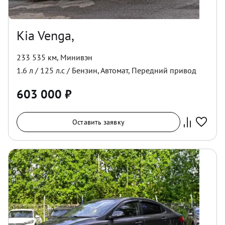
Kia Venga,
233 535 км
,
Минивэн
1.6
л /
125
л.с /
Бензин
,
Автомат
,
Передний
привод
603 000
₽
Оставить заявку