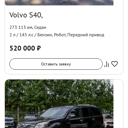
Volvo S40,
273 113 км
,
Седан
2
л /
145
л.с /
Бензин
,
Робот
,
Передний
привод
520 000
₽
Оставить заявку