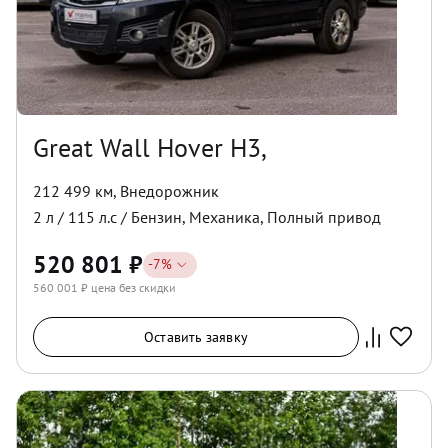
Great Wall Hover H3,
212 499 км
,
Внедорожник
2
л /
115
л.с /
Бензин
,
Механика
,
Полный
привод
520 801
₽
-
7
%
560 001
₽ цена без скидки
Оставить заявку