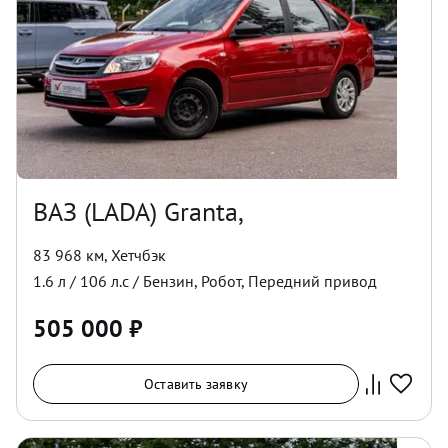
ВАЗ (LADA) Granta,
83 968 км
,
Хетчбэк
1.6
л /
106
л.с /
Бензин
,
Робот
,
Передний
привод
505 000
₽
Оставить заявку