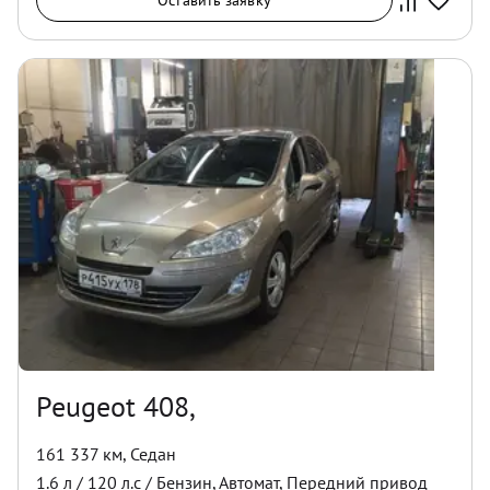
Оставить заявку
Peugeot 408,
161 337 км
,
Седан
1.6
л /
120
л.с /
Бензин
,
Автомат
,
Передний
привод