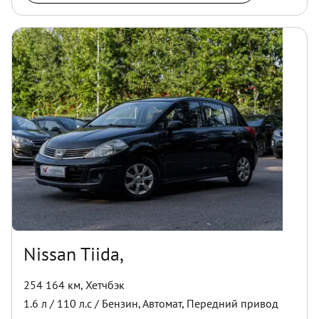
Nissan Tiida,
254 164 км
,
Хетчбэк
1.6
л /
110
л.с /
Бензин
,
Автомат
,
Передний
привод