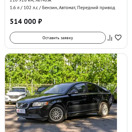
1.6
л /
102
л.с /
Бензин
,
Автомат
,
Передний
привод
514 000
₽
Оставить заявку