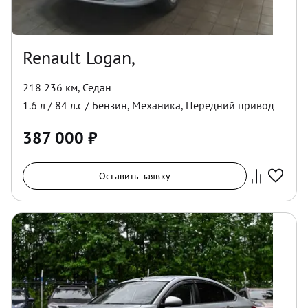
Renault Logan,
218 236 км
,
Седан
1.6
л /
84
л.с /
Бензин
,
Механика
,
Передний
привод
387 000
₽
Оставить заявку