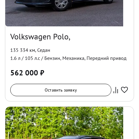
Volkswagen Polo,
135 334 км
,
Седан
1.6
л /
105
л.с /
Бензин
,
Механика
,
Передний
привод
562 000
₽
Оставить заявку