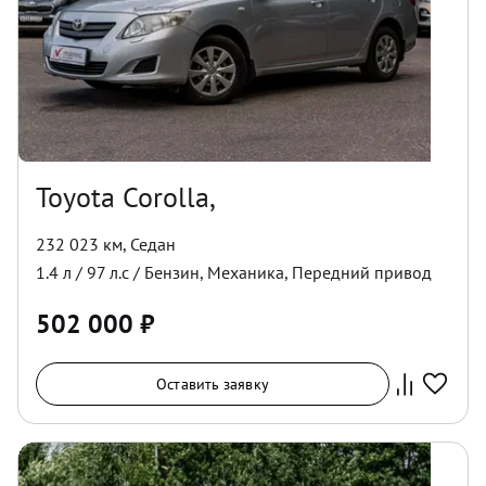
Toyota Corolla,
232 023 км
,
Седан
1.4
л /
97
л.с /
Бензин
,
Механика
,
Передний
привод
502 000
₽
Оставить заявку