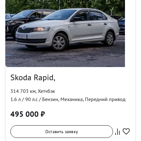
Skoda Rapid,
314 703 км
,
Хетчбэк
1.6
л /
90
л.с /
Бензин
,
Механика
,
Передний
привод
495 000
₽
Оставить заявку