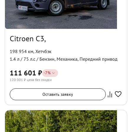
Citroen C3,
198 954 км
,
Хетчбэк
1.4
л /
75
л.с /
Бензин
,
Механика
,
Передний
привод
111 601
₽
-
7
%
120 001
₽ цена без скидки
Оставить заявку