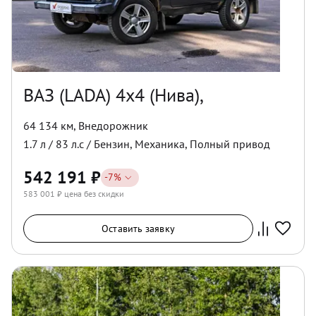
ВАЗ (LADA) 4x4 (Нива),
64 134 км
,
Внедорожник
1.7
л /
83
л.с /
Бензин
,
Механика
,
Полный
привод
542 191
₽
-
7
%
583 001
₽ цена без скидки
Оставить заявку