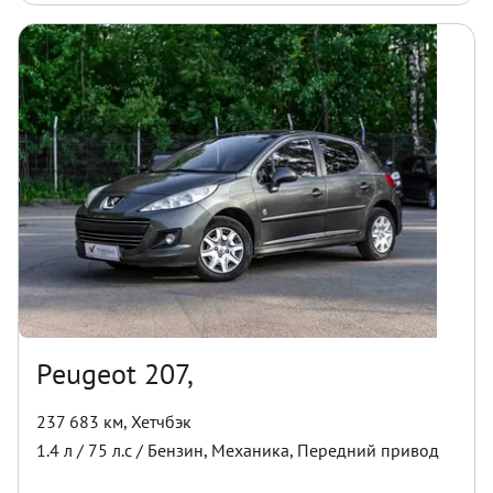
Peugeot 207,
237 683 км
,
Хетчбэк
1.4
л /
75
л.с /
Бензин
,
Механика
,
Передний
привод