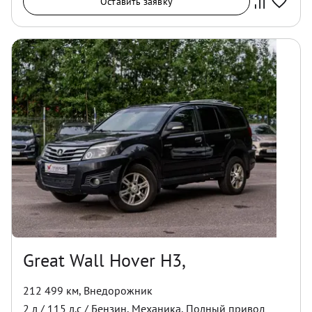
Оставить заявку
Great Wall Hover H3,
212 499 км
,
Внедорожник
2
л /
115
л.с /
Бензин
,
Механика
,
Полный
привод