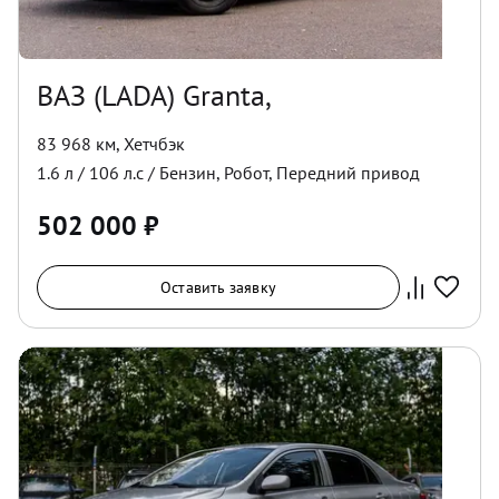
ВАЗ (LADA) Granta,
83 968 км
,
Хетчбэк
1.6
л /
106
л.с /
Бензин
,
Робот
,
Передний
привод
502 000
₽
Оставить заявку