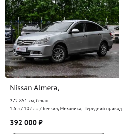
Nissan Almera,
272 851 км
,
Седан
1.6
л /
102
л.с /
Бензин
,
Механика
,
Передний
привод
392 000
₽