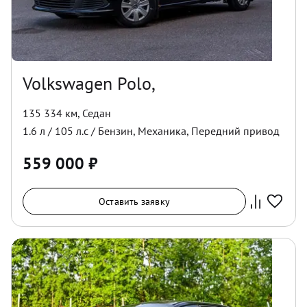
Volkswagen Polo,
135 334 км
,
Седан
1.6
л /
105
л.с /
Бензин
,
Механика
,
Передний
привод
559 000
₽
Оставить заявку