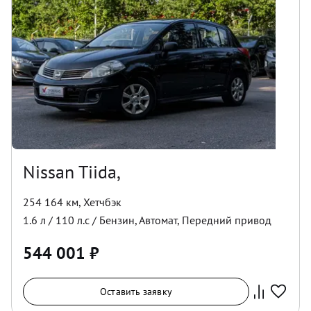
Nissan Tiida,
254 164 км
,
Хетчбэк
1.6
л /
110
л.с /
Бензин
,
Автомат
,
Передний
привод
544 001
₽
Оставить заявку