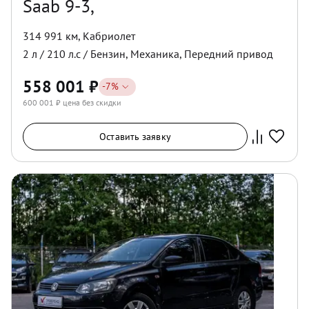
Saab 9-3,
314 991 км
,
Кабриолет
2
л /
210
л.с /
Бензин
,
Механика
,
Передний
привод
558 001
₽
-
7
%
600 001
₽ цена без скидки
Оставить заявку