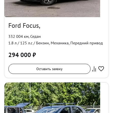
Ford Focus,
332 004 км
,
Седан
1.8
л /
125
л.с /
Бензин
,
Механика
,
Передний
привод
294 000
₽
Оставить заявку