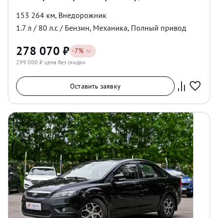
153 264 км
,
Внедорожник
1.7
л /
80
л.с /
Бензин
,
Механика
,
Полный
привод
278 070
₽
-
7
%
299 000
₽ цена без скидки
Оставить заявку