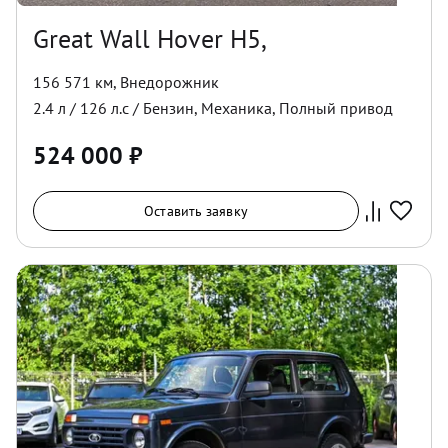
Great Wall Hover H5,
156 571 км
,
Внедорожник
2.4
л /
126
л.с /
Бензин
,
Механика
,
Полный
привод
524 000
₽
Оставить заявку