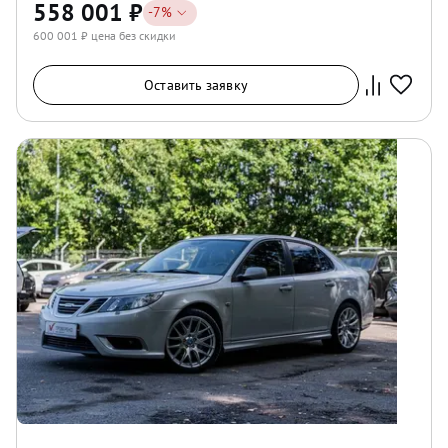
558 001
₽
-
7
%
600 001
₽ цена без скидки
Оставить заявку