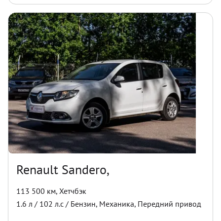
Renault Sandero,
113 500 км
,
Хетчбэк
1.6
л /
102
л.с /
Бензин
,
Механика
,
Передний
привод