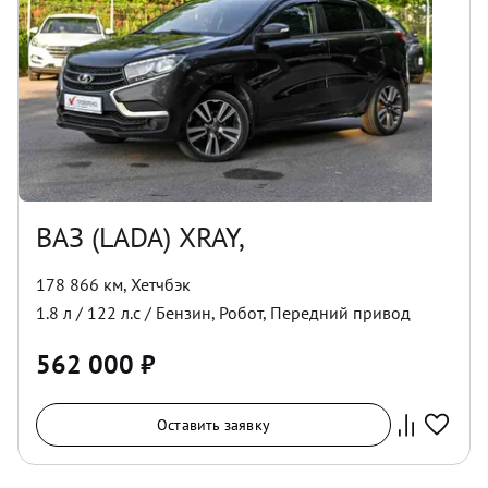
ВАЗ (LADA) XRAY,
178 866 км
,
Хетчбэк
1.8
л /
122
л.с /
Бензин
,
Робот
,
Передний
привод
562 000
₽
Оставить заявку