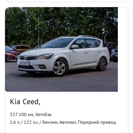
Kia Ceed,
327 100 км
,
Хетчбэк
1.6
л /
122
л.с /
Бензин
,
Автомат
,
Передний
привод