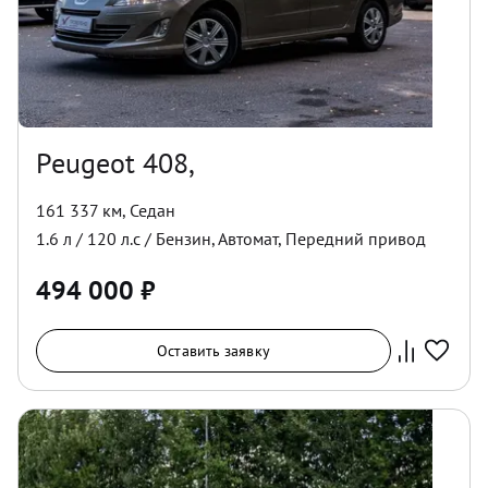
Peugeot 408,
161 337 км
,
Седан
1.6
л /
120
л.с /
Бензин
,
Автомат
,
Передний
привод
494 000
₽
Оставить заявку