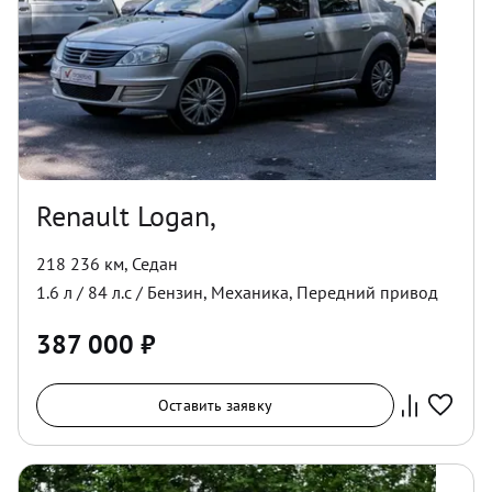
Renault Logan,
218 236 км
,
Седан
1.6
л /
84
л.с /
Бензин
,
Механика
,
Передний
привод
387 000
₽
Оставить заявку