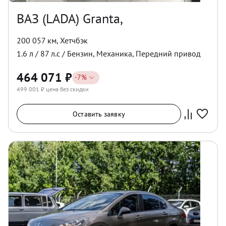
ВАЗ (LADA) Granta,
200 057 км
,
Хетчбэк
1.6
л /
87
л.с /
Бензин
,
Механика
,
Передний
привод
464 071
₽
-
7
%
499 001
₽ цена без скидки
Оставить заявку