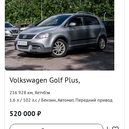
Volkswagen Golf Plus,
216 928 км
,
Хетчбэк
1.6
л /
102
л.с /
Бензин
,
Автомат
,
Передний
привод
520 000
₽