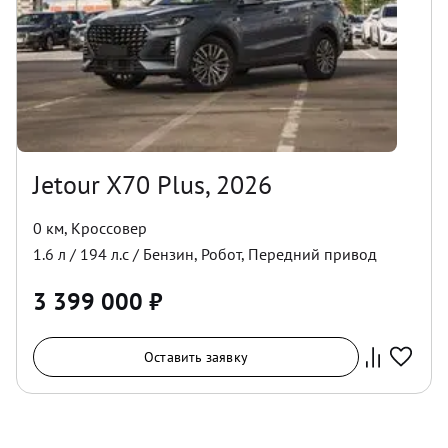
Jetour X70 Plus, 2026
0 км
,
Кроссовер
1.6
л /
194
л.с /
Бензин
,
Робот
,
Передний
привод
3 399 000
₽
Оставить заявку