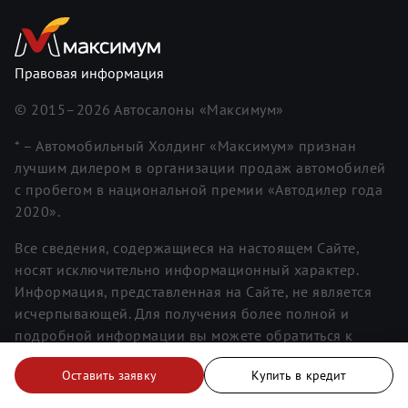
Правовая информация
© 2015–
2026
Автосалоны «Максимум»
* – Автомобильный Холдинг «Максимум» признан
лучшим дилером в организации продаж автомобилей
с пробегом в национальной премии «Автодилер года
2020».
Все сведения, содержащиеся на настоящем Сайте,
носят исключительно информационный характер.
Информация, представленная на Сайте, не является
исчерпывающей. Для получения более полной и
подробной информации вы можете обратиться к
менеджерам. Информация о ценах не является
Оставить заявку
Купить в кредит
публичной офертой.