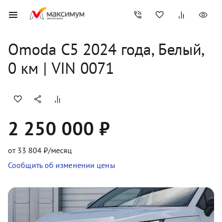
Omoda
C5
2024
 года, 
Белый
,
0
 км
 | VIN 0071
2 250 000 ₽
от
33 804
₽/месяц
Сообщить об изменении цены