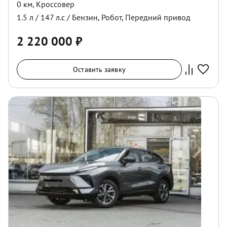
0 км
,
Кроссовер
1.5
л /
147
л.с /
Бензин
,
Робот
,
Передний
привод
2 220 000
₽
Оставить заявку