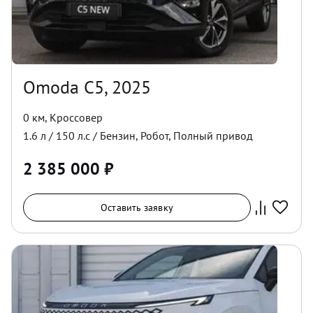
Omoda C5, 2025
0 км
,
Кроссовер
1.6
л /
150
л.с /
Бензин
,
Робот
,
Полный
привод
2 385 000
₽
Оставить заявку