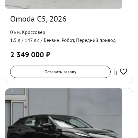
Omoda C5, 2026
0 км
,
Кроссовер
1.5
л /
147
л.с /
Бензин
,
Робот
,
Передний
привод
2 349 000
₽
Оставить заявку