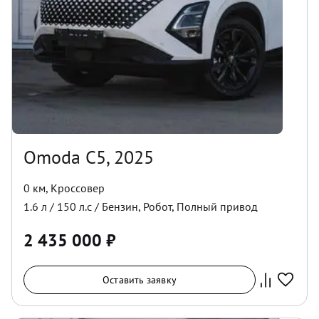
Omoda C5, 2025
0 км
,
Кроссовер
1.6
л /
150
л.с /
Бензин
,
Робот
,
Полный
привод
2 435 000
₽
Оставить заявку