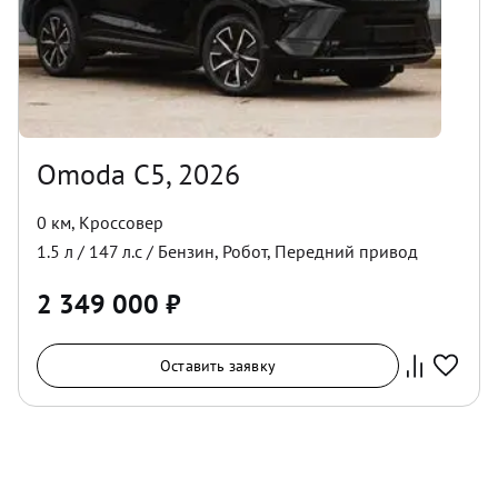
Omoda C5, 2026
0 км
,
Кроссовер
1.5
л /
147
л.с /
Бензин
,
Робот
,
Передний
привод
2 349 000
₽
Оставить заявку