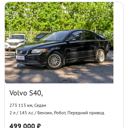
Volvo S40,
273 113 км
,
Седан
2
л /
145
л.с /
Бензин
,
Робот
,
Передний
привод
499 000
₽