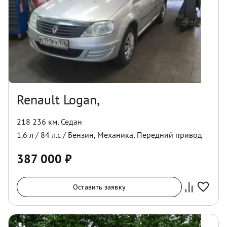
Renault Logan,
218 236 км
,
Седан
1.6
л /
84
л.с /
Бензин
,
Механика
,
Передний
привод
387 000
₽
Оставить заявку