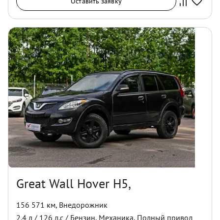
Оставить заявку
Great Wall Hover H5,
156 571 км
,
Внедорожник
2.4
л /
126
л.с /
Бензин
,
Механика
,
Полный
привод