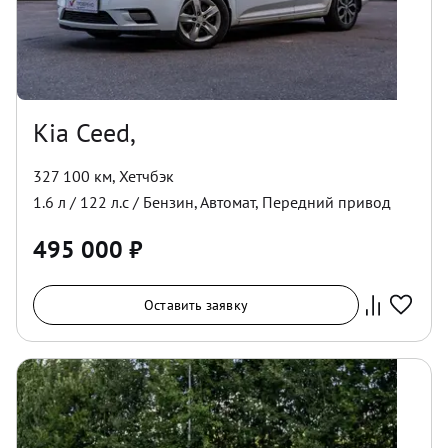
Kia Ceed,
327 100 км
,
Хетчбэк
1.6
л /
122
л.с /
Бензин
,
Автомат
,
Передний
привод
495 000
₽
Оставить заявку