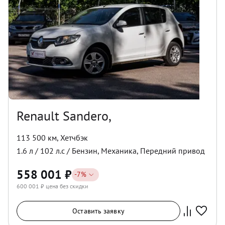
Renault Sandero,
113 500 км
,
Хетчбэк
1.6
л /
102
л.с /
Бензин
,
Механика
,
Передний
привод
558 001
₽
-
7
%
600 001
₽ цена без скидки
Оставить заявку