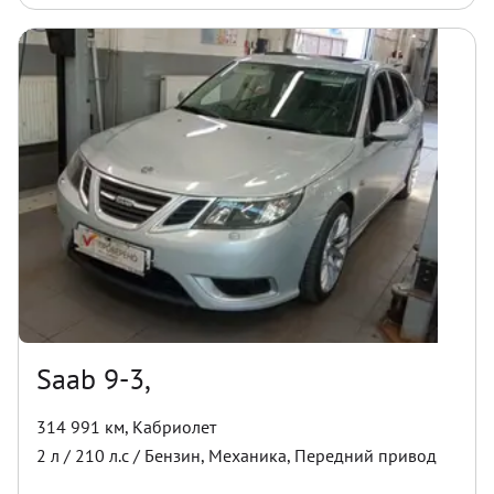
Saab 9-3,
314 991 км
,
Кабриолет
2
л /
210
л.с /
Бензин
,
Механика
,
Передний
привод