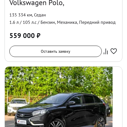
Volkswagen Polo,
135 334 км
,
Седан
1.6
л /
105
л.с /
Бензин
,
Механика
,
Передний
привод
559 000
₽
Оставить заявку