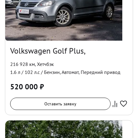
Volkswagen Golf Plus,
216 928 км
,
Хетчбэк
1.6
л /
102
л.с /
Бензин
,
Автомат
,
Передний
привод
520 000
₽
Оставить заявку