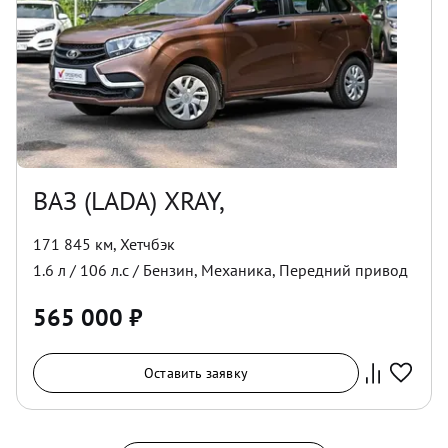
ВАЗ (LADA) XRAY,
171 845 км
,
Хетчбэк
1.6
л /
106
л.с /
Бензин
,
Механика
,
Передний
привод
565 000
₽
Оставить заявку