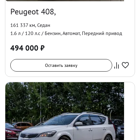
Peugeot 408,
161 337 км
,
Седан
1.6
л /
120
л.с /
Бензин
,
Автомат
,
Передний
привод
494 000
₽
Оставить заявку