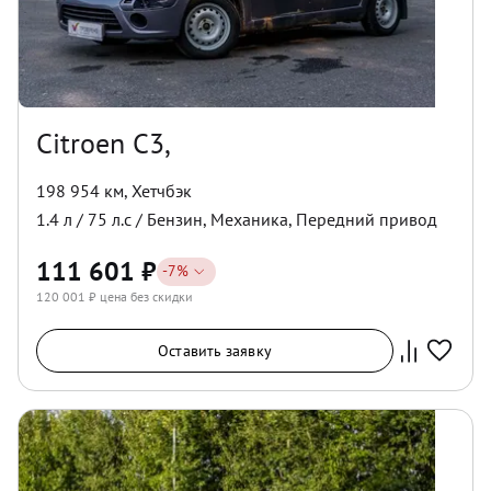
Citroen C3,
198 954 км
,
Хетчбэк
1.4
л /
75
л.с /
Бензин
,
Механика
,
Передний
привод
111 601
₽
-
7
%
120 001
₽ цена без скидки
Оставить заявку