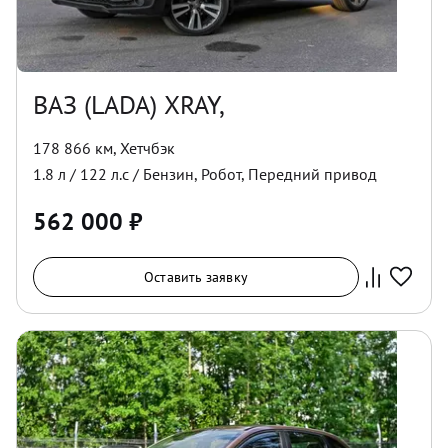
ВАЗ (LADA) XRAY,
178 866 км
,
Хетчбэк
1.8
л /
122
л.с /
Бензин
,
Робот
,
Передний
привод
562 000
₽
Оставить заявку