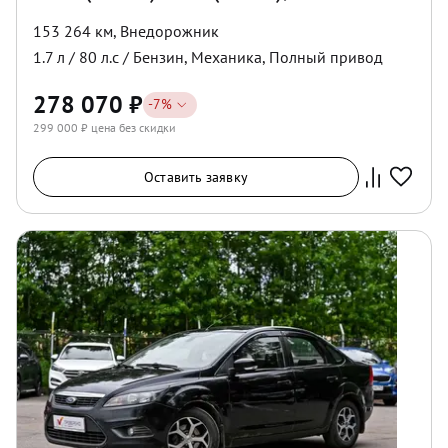
153 264 км
,
Внедорожник
1.7
л /
80
л.с /
Бензин
,
Механика
,
Полный
привод
278 070
₽
-
7
%
299 000
₽ цена без скидки
Оставить заявку