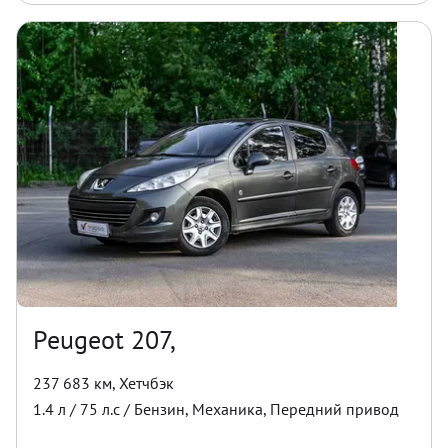
Peugeot 207,
237 683 км
,
Хетчбэк
1.4
л /
75
л.с /
Бензин
,
Механика
,
Передний
привод