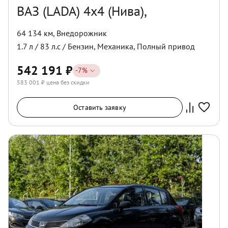
ВАЗ (LADA) 4x4 (Нива),
64 134 км
,
Внедорожник
1.7
л /
83
л.с /
Бензин
,
Механика
,
Полный
привод
542 191
₽
-
7
%
583 001
₽ цена без скидки
Оставить заявку