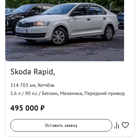
Skoda Rapid,
314 703 км
,
Хетчбэк
1.6
л /
90
л.с /
Бензин
,
Механика
,
Передний
привод
495 000
₽
Оставить заявку