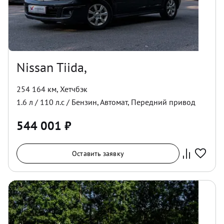
Nissan Tiida,
254 164 км
,
Хетчбэк
1.6
л /
110
л.с /
Бензин
,
Автомат
,
Передний
привод
544 001
₽
Оставить заявку