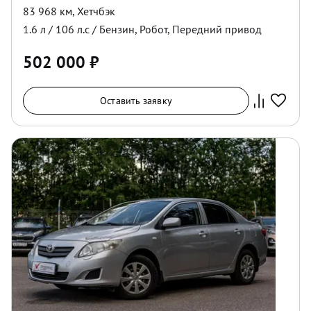
83 968 км
,
Хетчбэк
1.6
л /
106
л.с /
Бензин
,
Робот
,
Передний
привод
502 000
₽
Оставить заявку