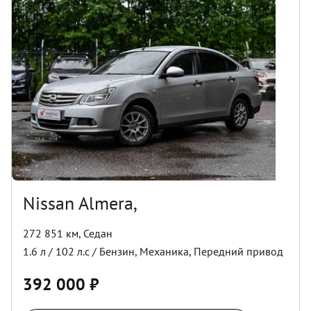
Nissan Almera,
272 851 км
,
Седан
1.6
л /
102
л.с /
Бензин
,
Механика
,
Передний
привод
392 000
₽