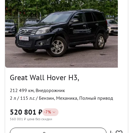
Great Wall Hover H3,
212 499 км
,
Внедорожник
2
л /
115
л.с /
Бензин
,
Механика
,
Полный
привод
520 801
₽
-
7
%
560 001
₽ цена без скидки