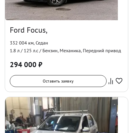
Ford Focus,
332 004 км
,
Седан
1.8
л /
125
л.с /
Бензин
,
Механика
,
Передний
привод
294 000
₽
Оставить заявку