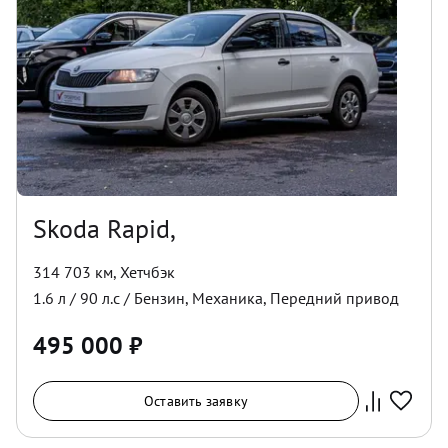
Skoda Rapid,
314 703 км
,
Хетчбэк
1.6
л /
90
л.с /
Бензин
,
Механика
,
Передний
привод
495 000
₽
Оставить заявку