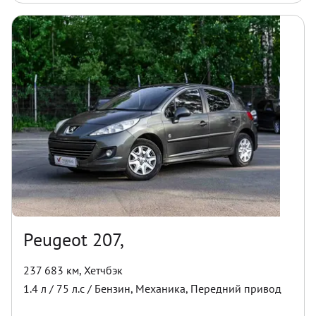
Peugeot 207,
237 683 км
,
Хетчбэк
1.4
л /
75
л.с /
Бензин
,
Механика
,
Передний
привод