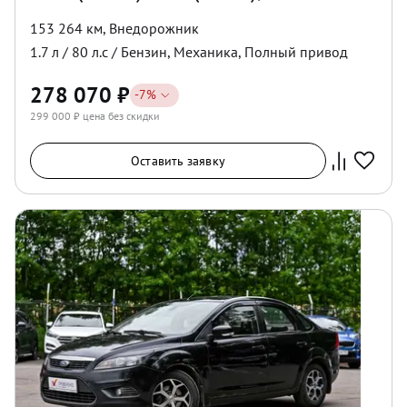
153 264 км
,
Внедорожник
1.7
л /
80
л.с /
Бензин
,
Механика
,
Полный
привод
278 070
₽
-
7
%
299 000
₽ цена без скидки
Оставить заявку