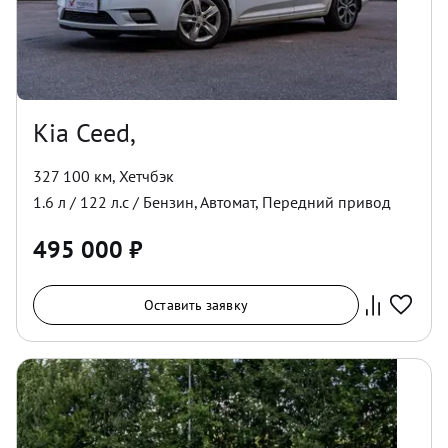
Kia Ceed,
327 100 км
,
Хетчбэк
1.6
л /
122
л.с /
Бензин
,
Автомат
,
Передний
привод
495 000
₽
Оставить заявку