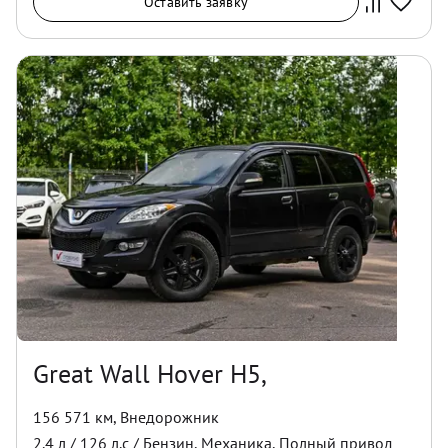
Оставить заявку
Great Wall Hover H5,
156 571 км
,
Внедорожник
2.4
л /
126
л.с /
Бензин
,
Механика
,
Полный
привод