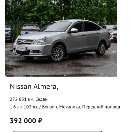
Nissan Almera,
272 851 км
,
Седан
1.6
л /
102
л.с /
Бензин
,
Механика
,
Передний
привод
392 000
₽