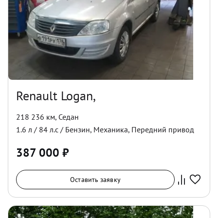
Renault Logan,
218 236 км
,
Седан
1.6
л /
84
л.с /
Бензин
,
Механика
,
Передний
привод
387 000
₽
Оставить заявку