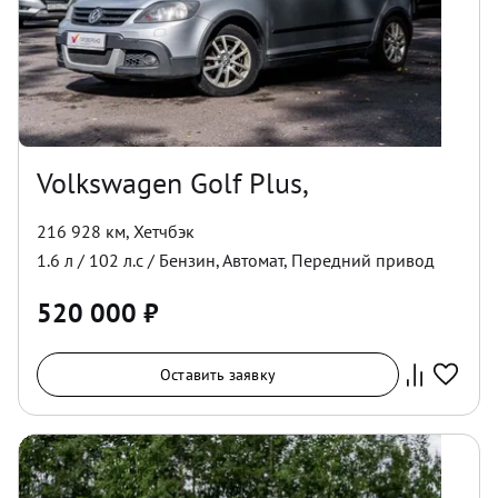
Volkswagen Golf Plus,
216 928 км
,
Хетчбэк
1.6
л /
102
л.с /
Бензин
,
Автомат
,
Передний
привод
520 000
₽
Оставить заявку