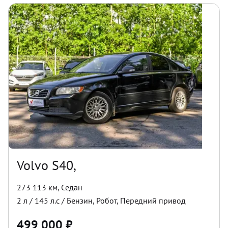
Volvo S40,
273 113 км
,
Седан
2
л /
145
л.с /
Бензин
,
Робот
,
Передний
привод
499 000
₽