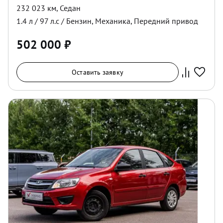
232 023 км
,
Седан
1.4
л /
97
л.с /
Бензин
,
Механика
,
Передний
привод
502 000
₽
Оставить заявку