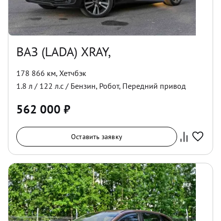
ВАЗ (LADA) XRAY,
178 866 км
,
Хетчбэк
1.8
л /
122
л.с /
Бензин
,
Робот
,
Передний
привод
562 000
₽
Оставить заявку