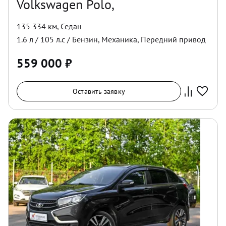
Volkswagen Polo,
135 334 км
,
Седан
1.6
л /
105
л.с /
Бензин
,
Механика
,
Передний
привод
559 000
₽
Оставить заявку