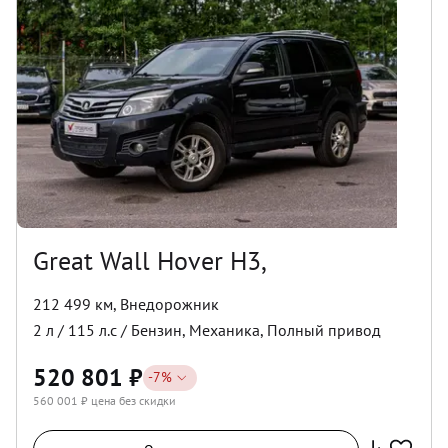
Great Wall Hover H3,
212 499 км
,
Внедорожник
2
л /
115
л.с /
Бензин
,
Механика
,
Полный
привод
520 801
₽
-
7
%
560 001
₽ цена без скидки