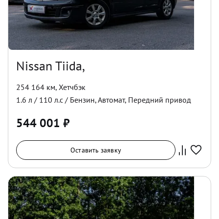
Nissan Tiida,
254 164 км
,
Хетчбэк
1.6
л /
110
л.с /
Бензин
,
Автомат
,
Передний
привод
544 001
₽
Оставить заявку