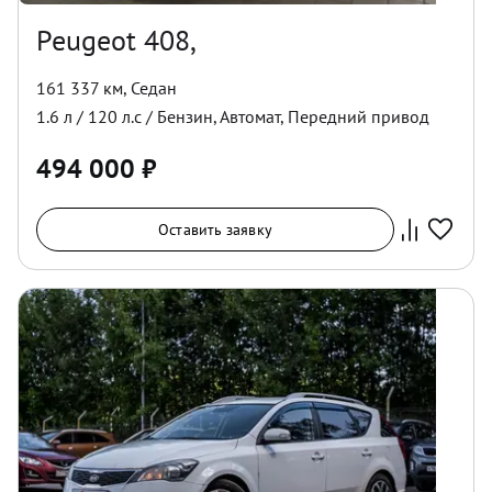
Peugeot 408,
161 337 км
,
Седан
1.6
л /
120
л.с /
Бензин
,
Автомат
,
Передний
привод
494 000
₽
Оставить заявку