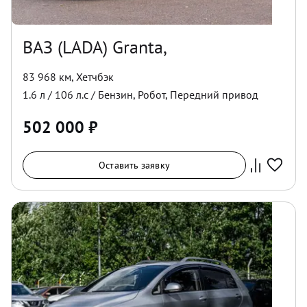
ВАЗ (LADA) Granta,
83 968 км
,
Хетчбэк
1.6
л /
106
л.с /
Бензин
,
Робот
,
Передний
привод
502 000
₽
Оставить заявку