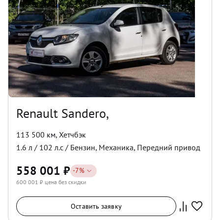
Renault Sandero,
113 500 км
,
Хетчбэк
1.6
л /
102
л.с /
Бензин
,
Механика
,
Передний
привод
558 001
₽
-
7
%
600 001
₽ цена без скидки
Оставить заявку