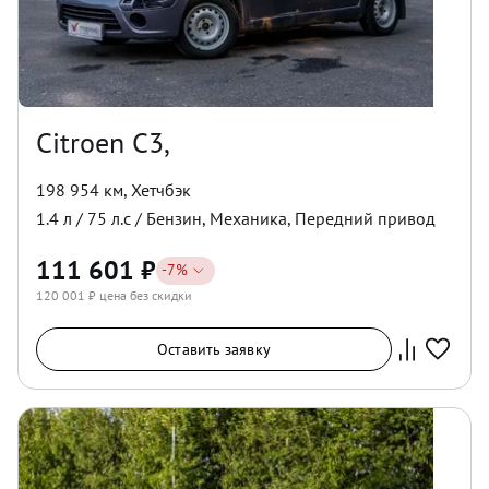
Citroen C3,
198 954 км
,
Хетчбэк
1.4
л /
75
л.с /
Бензин
,
Механика
,
Передний
привод
111 601
₽
-
7
%
120 001
₽ цена без скидки
Оставить заявку