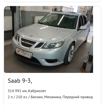
Saab 9-3,
314 991 км
,
Кабриолет
2
л /
210
л.с /
Бензин
,
Механика
,
Передний
привод