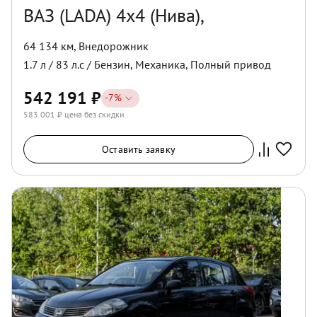
ВАЗ (LADA) 4x4 (Нива),
64 134 км
,
Внедорожник
1.7
л /
83
л.с /
Бензин
,
Механика
,
Полный
привод
542 191
₽
-
7
%
583 001
₽ цена без скидки
Оставить заявку