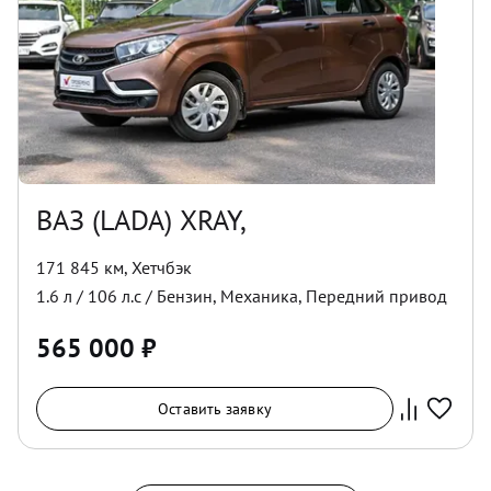
ВАЗ (LADA) XRAY,
171 845 км
,
Хетчбэк
1.6
л /
106
л.с /
Бензин
,
Механика
,
Передний
привод
565 000
₽
Оставить заявку