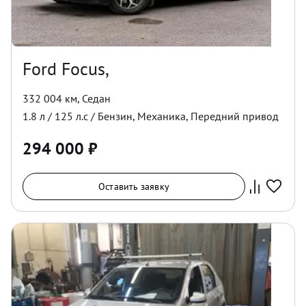
Ford Focus,
332 004 км
,
Седан
1.8
л /
125
л.с /
Бензин
,
Механика
,
Передний
привод
294 000
₽
Оставить заявку