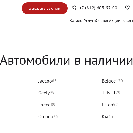
+7 (812) 603-57-00
Заказать звонок
Каталог
Услуги
Сервис
Акции
Новос
Автомобили в наличи
Jaecoo
Belgee
65
120
Geely
TENET
95
79
Exeed
Esteo
89
52
Omoda
Kia
73
33