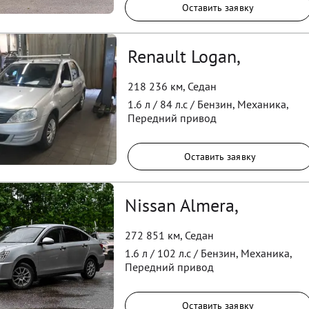
Оставить заявку
Renault Logan,
218 236 км
,
Седан
1.6
л /
84
л.с /
Бензин
,
Механика
,
Передний
привод
Оставить заявку
Nissan Almera,
272 851 км
,
Седан
1.6
л /
102
л.с /
Бензин
,
Механика
,
Передний
привод
Оставить заявку