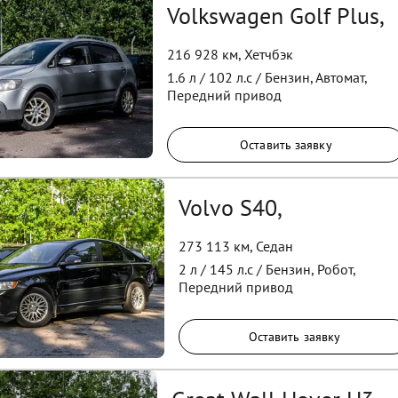
Volkswagen Golf Plus,
216 928 км
,
Хетчбэк
1.6
л /
102
л.с /
Бензин
,
Автомат
,
Передний
привод
Оставить заявку
Volvo S40,
273 113 км
,
Седан
2
л /
145
л.с /
Бензин
,
Робот
,
Передний
привод
Оставить заявку