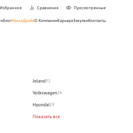
Избранное
Сравнения
Просмотренные
ти
Блог
МаксиДрайв
О Компании
Карьера
Закупки
Контакты
и
Jeland
32
Volkswagen
26
Hyundai
19
Показать все