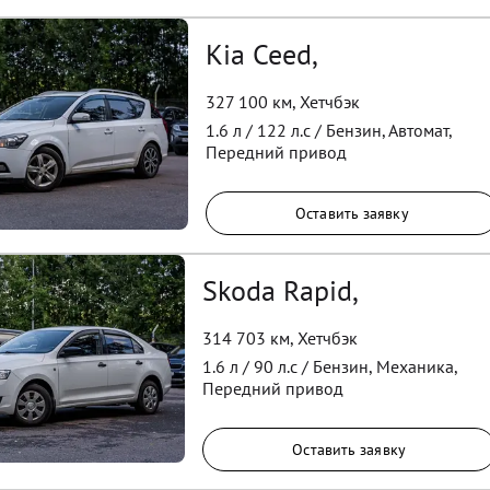
Kia Ceed,
327 100 км
,
Хетчбэк
1.6
л /
122
л.с /
Бензин
,
Автомат
,
Передний
привод
Оставить заявку
Skoda Rapid,
314 703 км
,
Хетчбэк
1.6
л /
90
л.с /
Бензин
,
Механика
,
Передний
привод
Оставить заявку