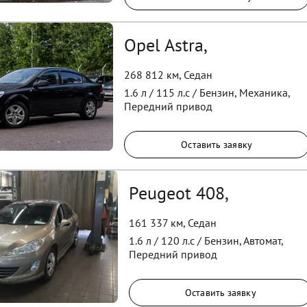
Opel Astra,
268 812 км
,
Седан
1.6
л /
115
л.с /
Бензин
,
Механика
,
Передний
привод
Оставить заявку
Peugeot 408,
161 337 км
,
Седан
1.6
л /
120
л.с /
Бензин
,
Автомат
,
Передний
привод
Оставить заявку