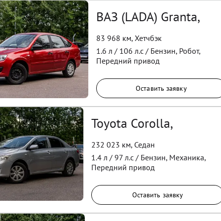
ВАЗ (LADA) Granta,
83 968 км
,
Хетчбэк
1.6
л /
106
л.с /
Бензин
,
Робот
,
Передний
привод
Оставить заявку
Toyota Corolla,
232 023 км
,
Седан
1.4
л /
97
л.с /
Бензин
,
Механика
,
Передний
привод
Оставить заявку