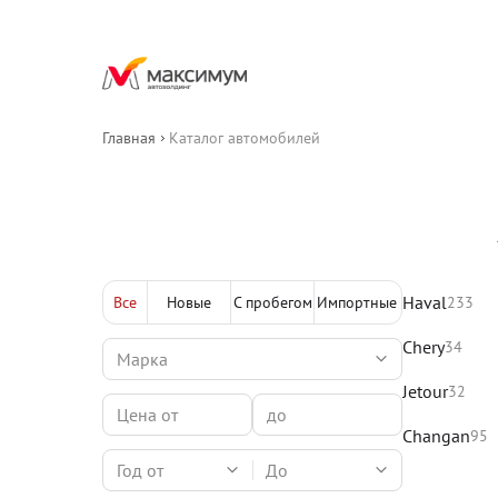
Главная
Каталог автомобилей
Haval
Все
Новые
С пробегом
Импортные
233
Chery
34
Jetour
32
Changan
95
Год от
До