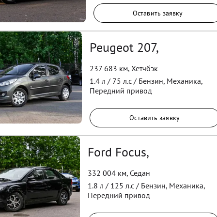
Оставить заявку
Peugeot 207,
237 683 км
,
Хетчбэк
1.4
л /
75
л.с /
Бензин
,
Механика
,
Передний
привод
Оставить заявку
Ford Focus,
332 004 км
,
Седан
1.8
л /
125
л.с /
Бензин
,
Механика
,
Передний
привод