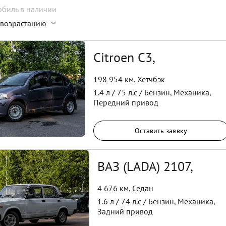
обиль
в наличии
 возрастанию
Citroen C3,
198 954 км
,
Хетчбэк
1.4
л /
75
л.с /
Бензин
,
Механика
,
Передний
привод
Оставить заявку
ВАЗ (LADA) 2107,
4 676 км
,
Седан
1.6
л /
74
л.с /
Бензин
,
Механика
,
Задний
привод