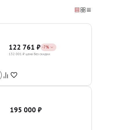
122 761
₽
-
7
%
132 001
₽ цена без скидки
195 000
₽