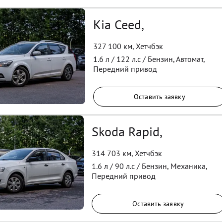
Kia Ceed,
327 100 км
,
Хетчбэк
1.6
л /
122
л.с /
Бензин
,
Автомат
,
Передний
привод
Оставить заявку
Skoda Rapid,
314 703 км
,
Хетчбэк
1.6
л /
90
л.с /
Бензин
,
Механика
,
Передний
привод
Оставить заявку