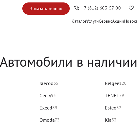
+7 (812) 603-57-00
Заказать звонок
Каталог
Услуги
Сервис
Акции
Новос
Автомобили в наличи
Jaecoo
Belgee
65
120
Geely
TENET
95
79
Exeed
Esteo
89
52
Omoda
Kia
73
33