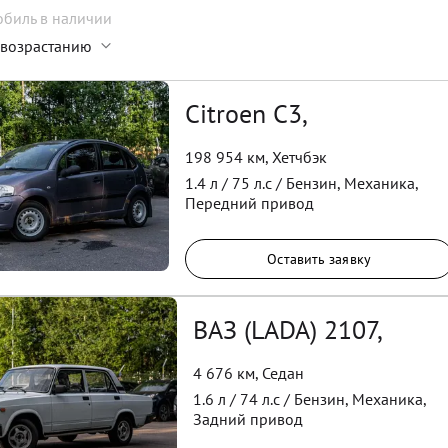
обиль
в наличии
 возрастанию
Citroen C3,
198 954 км
,
Хетчбэк
1.4
л /
75
л.с /
Бензин
,
Механика
,
Передний
привод
Оставить заявку
ВАЗ (LADA) 2107,
4 676 км
,
Седан
1.6
л /
74
л.с /
Бензин
,
Механика
,
Задний
привод