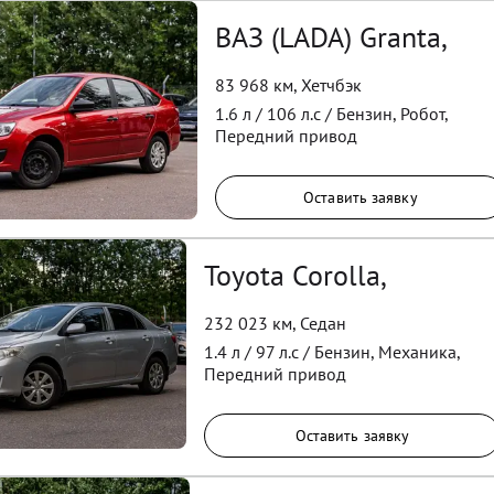
ВАЗ (LADA) Granta,
83 968 км
,
Хетчбэк
1.6
л /
106
л.с /
Бензин
,
Робот
,
Передний
привод
Оставить заявку
Toyota Corolla,
232 023 км
,
Седан
1.4
л /
97
л.с /
Бензин
,
Механика
,
Передний
привод
Оставить заявку