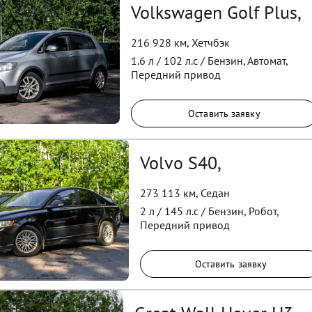
Volkswagen Golf Plus,
216 928 км
,
Хетчбэк
1.6
л /
102
л.с /
Бензин
,
Автомат
,
Передний
привод
Оставить заявку
Volvo S40,
273 113 км
,
Седан
2
л /
145
л.с /
Бензин
,
Робот
,
Передний
привод
Оставить заявку