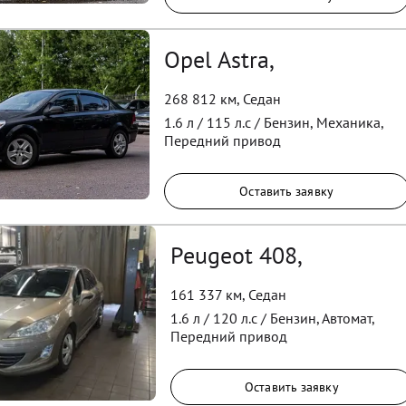
Opel Astra,
268 812 км
,
Седан
1.6
л /
115
л.с /
Бензин
,
Механика
,
Передний
привод
Оставить заявку
Peugeot 408,
161 337 км
,
Седан
1.6
л /
120
л.с /
Бензин
,
Автомат
,
Передний
привод
Оставить заявку