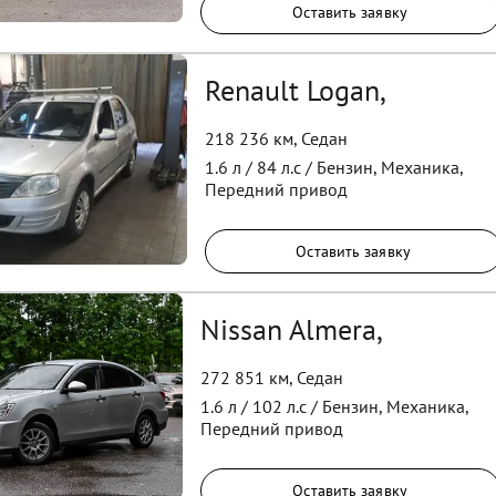
Оставить заявку
Renault Logan,
218 236 км
,
Седан
1.6
л /
84
л.с /
Бензин
,
Механика
,
Передний
привод
Оставить заявку
Nissan Almera,
272 851 км
,
Седан
1.6
л /
102
л.с /
Бензин
,
Механика
,
Передний
привод
Оставить заявку