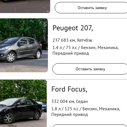
Оставить заявку
Peugeot 207,
237 683 км
,
Хетчбэк
1.4
л /
75
л.с /
Бензин
,
Механика
,
Передний
привод
Оставить заявку
Ford Focus,
332 004 км
,
Седан
1.8
л /
125
л.с /
Бензин
,
Механика
,
Передний
привод