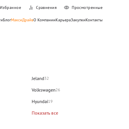
Избранное
Сравнения
Просмотренные
ти
Блог
МаксиДрайв
О Компании
Карьера
Закупки
Контакты
и
Jeland
32
Volkswagen
26
Hyundai
19
Показать все