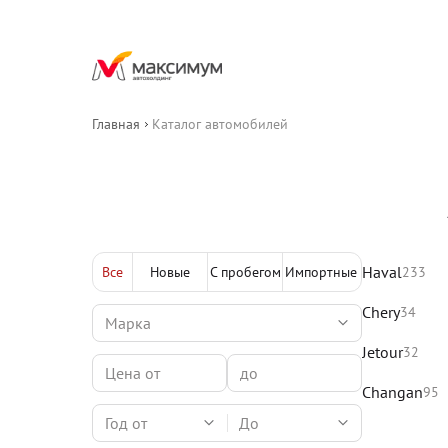
Главная
Каталог автомобилей
Haval
Все
Новые
С пробегом
Импортные
233
Chery
34
Jetour
32
Changan
95
Год от
До