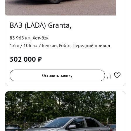
ВАЗ (LADA) Granta,
83 968 км
,
Хетчбэк
1.6
л /
106
л.с /
Бензин
,
Робот
,
Передний
привод
502 000
₽
Оставить заявку