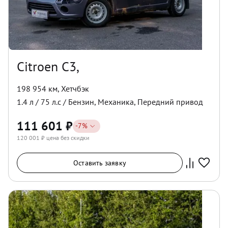
Citroen C3,
198 954 км
,
Хетчбэк
1.4
л /
75
л.с /
Бензин
,
Механика
,
Передний
привод
111 601
₽
-
7
%
120 001
₽ цена без скидки
Оставить заявку