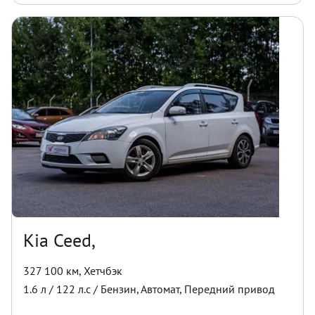
Kia Ceed,
327 100 км
,
Хетчбэк
1.6
л /
122
л.с /
Бензин
,
Автомат
,
Передний
привод