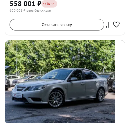
558 001
₽
-
7
%
600 001
₽ цена без скидки
Оставить заявку