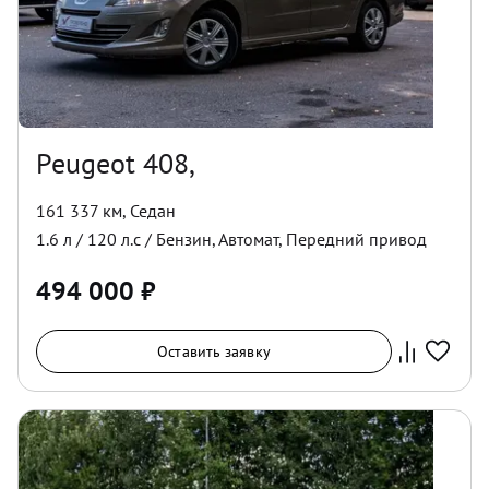
Peugeot 408,
161 337 км
,
Седан
1.6
л /
120
л.с /
Бензин
,
Автомат
,
Передний
привод
494 000
₽
Оставить заявку