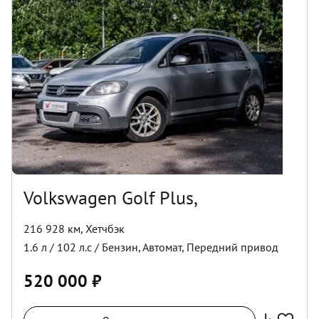
Volkswagen Golf Plus,
216 928 км
,
Хетчбэк
1.6
л /
102
л.с /
Бензин
,
Автомат
,
Передний
привод
520 000
₽