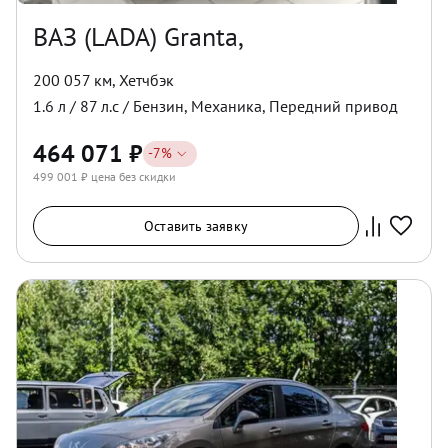
ВАЗ (LADA) Granta,
200 057 км
,
Хетчбэк
1.6
л /
87
л.с /
Бензин
,
Механика
,
Передний
привод
464 071
₽
-
7
%
499 001
₽ цена без скидки
Оставить заявку