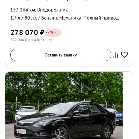
153 264 км
,
Внедорожник
1.7
л /
80
л.с /
Бензин
,
Механика
,
Полный
привод
278 070
₽
-
7
%
299 000
₽ цена без скидки
Оставить заявку