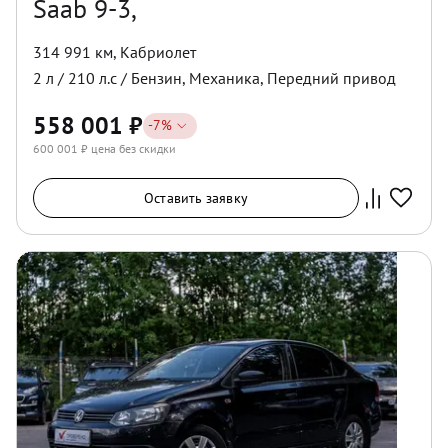
Saab 9-3,
314 991 км
,
Кабриолет
2
л /
210
л.с /
Бензин
,
Механика
,
Передний
привод
558 001
₽
-
7
%
600 001
₽ цена без скидки
Оставить заявку