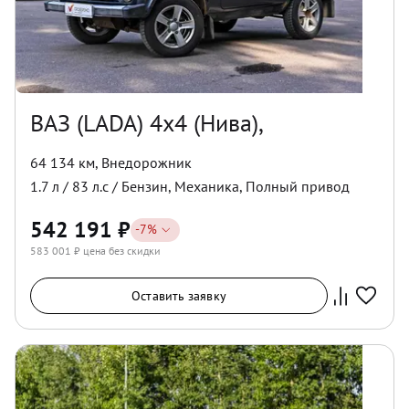
ВАЗ (LADA) 4x4 (Нива),
64 134 км
,
Внедорожник
1.7
л /
83
л.с /
Бензин
,
Механика
,
Полный
привод
542 191
₽
-
7
%
583 001
₽ цена без скидки
Оставить заявку