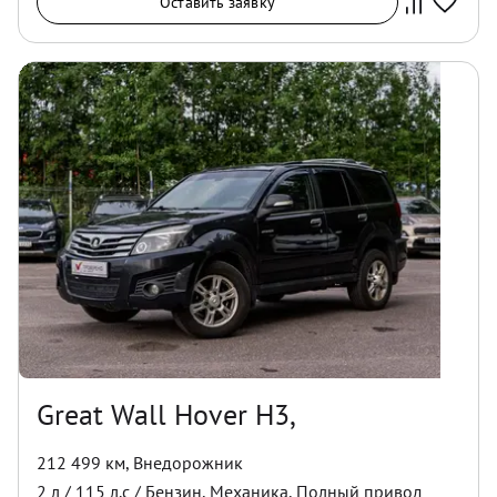
Оставить заявку
Great Wall Hover H3,
212 499 км
,
Внедорожник
2
л /
115
л.с /
Бензин
,
Механика
,
Полный
привод