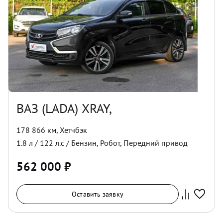
ВАЗ (LADA) XRAY,
178 866 км
,
Хетчбэк
1.8
л /
122
л.с /
Бензин
,
Робот
,
Передний
привод
562 000
₽
Оставить заявку