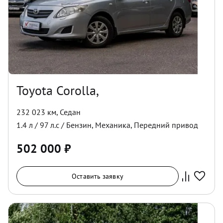
Toyota Corolla,
232 023 км
,
Седан
1.4
л /
97
л.с /
Бензин
,
Механика
,
Передний
привод
502 000
₽
Оставить заявку