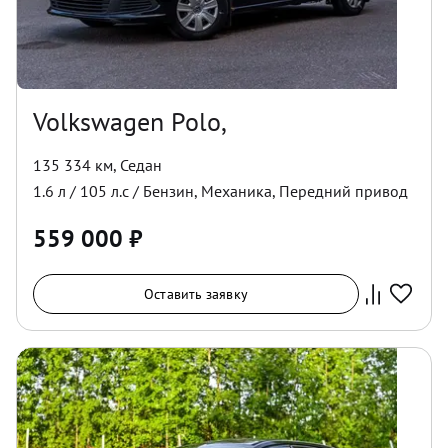
Volkswagen Polo,
135 334 км
,
Седан
1.6
л /
105
л.с /
Бензин
,
Механика
,
Передний
привод
559 000
₽
Оставить заявку