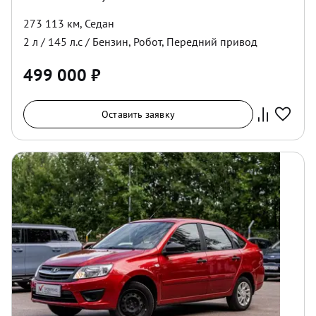
273 113 км
,
Седан
2
л /
145
л.с /
Бензин
,
Робот
,
Передний
привод
499 000
₽
Оставить заявку