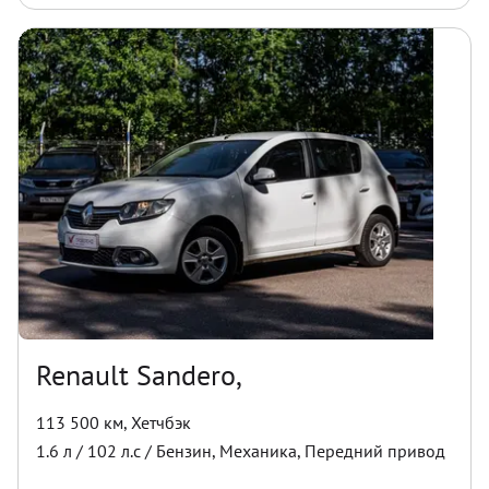
Renault Sandero,
113 500 км
,
Хетчбэк
1.6
л /
102
л.с /
Бензин
,
Механика
,
Передний
привод