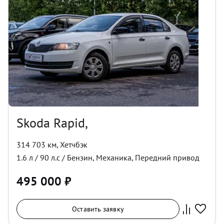
Skoda Rapid,
314 703 км
,
Хетчбэк
1.6
л /
90
л.с /
Бензин
,
Механика
,
Передний
привод
495 000
₽
Оставить заявку