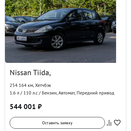
Nissan Tiida,
254 164 км
,
Хетчбэк
1.6
л /
110
л.с /
Бензин
,
Автомат
,
Передний
привод
544 001
₽
Оставить заявку