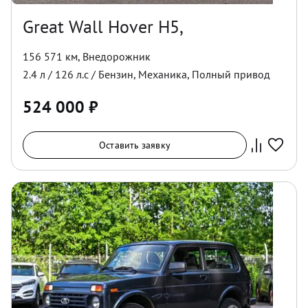
Great Wall Hover H5,
156 571 км
,
Внедорожник
2.4
л /
126
л.с /
Бензин
,
Механика
,
Полный
привод
524 000
₽
Оставить заявку