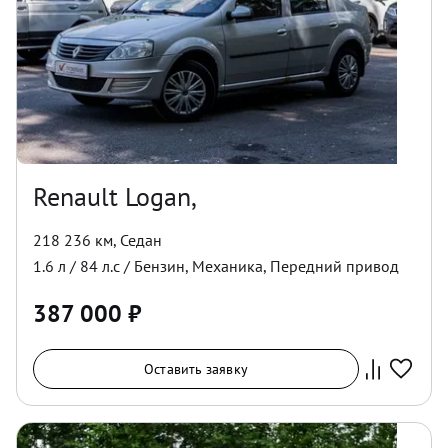
Renault Logan,
218 236 км
,
Седан
1.6
л /
84
л.с /
Бензин
,
Механика
,
Передний
привод
387 000
₽
Оставить заявку