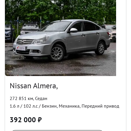
Nissan Almera,
272 851 км
,
Седан
1.6
л /
102
л.с /
Бензин
,
Механика
,
Передний
привод
392 000
₽