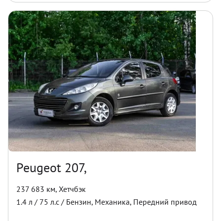
Peugeot 207,
237 683 км
,
Хетчбэк
1.4
л /
75
л.с /
Бензин
,
Механика
,
Передний
привод