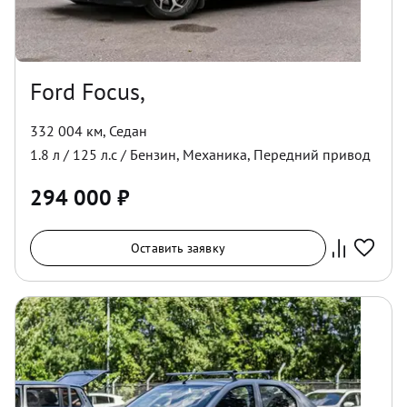
Ford Focus,
332 004 км
,
Седан
1.8
л /
125
л.с /
Бензин
,
Механика
,
Передний
привод
294 000
₽
Оставить заявку