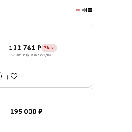
122 761
₽
-
7
%
132 001
₽ цена без скидки
195 000
₽