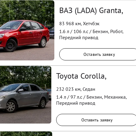
ВАЗ (LADA) Granta,
83 968 км
,
Хетчбэк
1.6
л /
106
л.с /
Бензин
,
Робот
,
Передний
привод
Оставить заявку
Toyota Corolla,
232 023 км
,
Седан
1.4
л /
97
л.с /
Бензин
,
Механика
,
Передний
привод
Оставить заявку