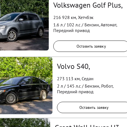
Volkswagen Golf Plus,
216 928 км
,
Хетчбэк
1.6
л /
102
л.с /
Бензин
,
Автомат
,
Передний
привод
Оставить заявку
Volvo S40,
273 113 км
,
Седан
2
л /
145
л.с /
Бензин
,
Робот
,
Передний
привод
Оставить заявку