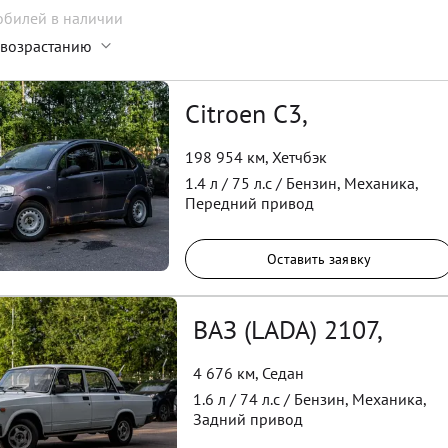
обилей
в наличии
 возрастанию
Citroen C3,
198 954 км
,
Хетчбэк
1.4
л /
75
л.с /
Бензин
,
Механика
,
Передний
привод
Оставить заявку
ВАЗ (LADA) 2107,
4 676 км
,
Седан
1.6
л /
74
л.с /
Бензин
,
Механика
,
Задний
привод