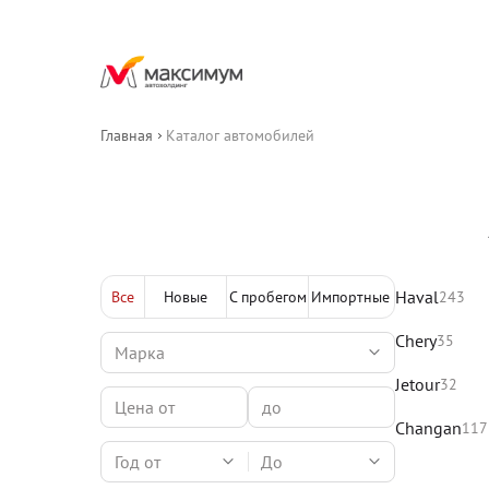
Главная
Каталог автомобилей
Haval
Все
Новые
С пробегом
Импортные
243
Chery
35
Jetour
32
Changan
117
Год от
До