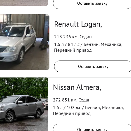
Оставить заявку
Renault Logan,
218 236 км
,
Седан
1.6
л /
84
л.с /
Бензин
,
Механика
,
Передний
привод
Оставить заявку
Nissan Almera,
272 851 км
,
Седан
1.6
л /
102
л.с /
Бензин
,
Механика
,
Передний
привод
Оставить заявку