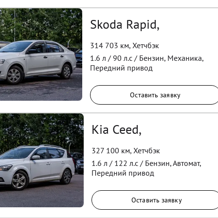
Skoda Rapid,
314 703 км
,
Хетчбэк
1.6
л /
90
л.с /
Бензин
,
Механика
,
Передний
привод
Оставить заявку
Kia Ceed,
327 100 км
,
Хетчбэк
1.6
л /
122
л.с /
Бензин
,
Автомат
,
Передний
привод
Оставить заявку