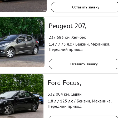
Оставить заявку
Peugeot 207,
237 683 км
,
Хетчбэк
1.4
л /
75
л.с /
Бензин
,
Механика
,
Передний
привод
Оставить заявку
Ford Focus,
332 004 км
,
Седан
1.8
л /
125
л.с /
Бензин
,
Механика
,
Передний
привод