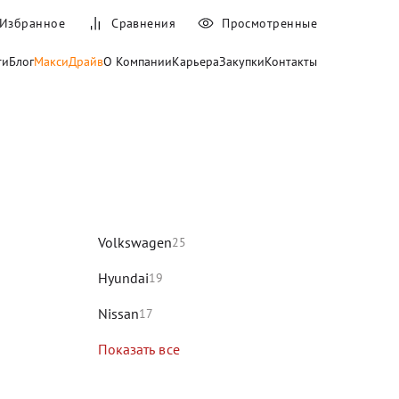
Избранное
Сравнения
Просмотренные
ти
Блог
МаксиДрайв
О Компании
Карьера
Закупки
Контакты
и
Volkswagen
25
Hyundai
19
Nissan
17
Показать все