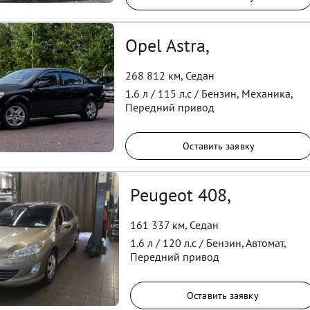
Opel Astra,
268 812 км
,
Седан
1.6
л /
115
л.с /
Бензин
,
Механика
,
Передний
привод
Оставить заявку
Peugeot 408,
161 337 км
,
Седан
1.6
л /
120
л.с /
Бензин
,
Автомат
,
Передний
привод
Оставить заявку