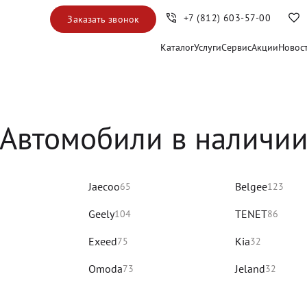
+7 (812) 603-57-00
Заказать звонок
Каталог
Услуги
Сервис
Акции
Новос
Автомобили в наличи
Jaecoo
Belgee
65
123
Geely
TENET
104
86
Exeed
Kia
75
32
Omoda
Jeland
73
32