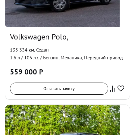
Volkswagen Polo,
135 334 км
,
Седан
1.6
л /
105
л.с /
Бензин
,
Механика
,
Передний
привод
559 000
₽
Оставить заявку