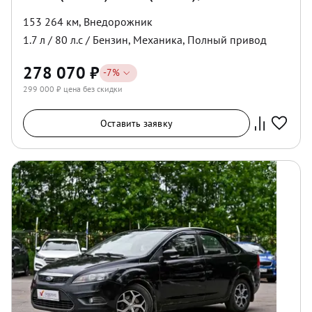
153 264 км
,
Внедорожник
1.7
л /
80
л.с /
Бензин
,
Механика
,
Полный
привод
278 070
₽
-
7
%
299 000
₽ цена без скидки
Оставить заявку