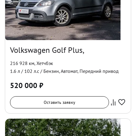
Volkswagen Golf Plus,
216 928 км
,
Хетчбэк
1.6
л /
102
л.с /
Бензин
,
Автомат
,
Передний
привод
520 000
₽
Оставить заявку