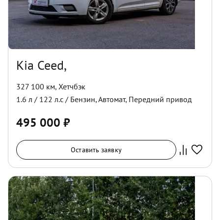
Kia Ceed,
327 100 км
,
Хетчбэк
1.6
л /
122
л.с /
Бензин
,
Автомат
,
Передний
привод
495 000
₽
Оставить заявку