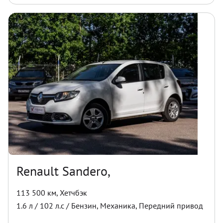
Renault Sandero,
113 500 км
,
Хетчбэк
1.6
л /
102
л.с /
Бензин
,
Механика
,
Передний
привод