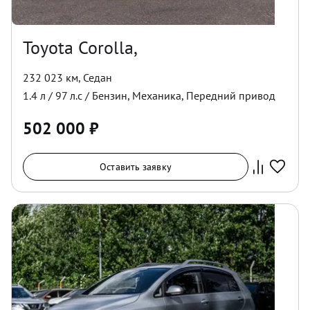
Toyota Corolla,
232 023 км
,
Седан
1.4
л /
97
л.с /
Бензин
,
Механика
,
Передний
привод
502 000
₽
Оставить заявку