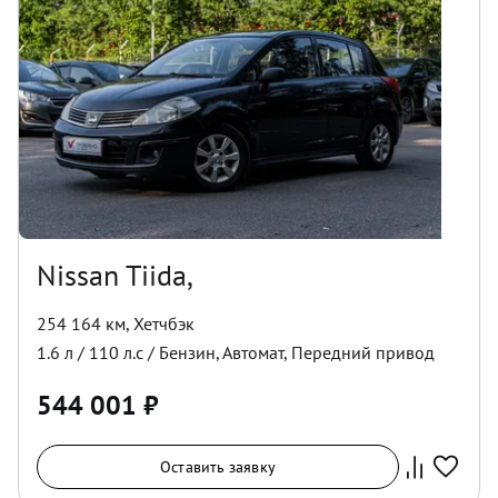
Nissan Tiida,
254 164 км
,
Хетчбэк
1.6
л /
110
л.с /
Бензин
,
Автомат
,
Передний
привод
544 001
₽
Оставить заявку