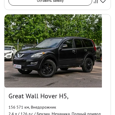
Оставить заявку
Great Wall Hover H5,
156 571 км
,
Внедорожник
2.4
л /
126
л.с /
Бензин
,
Механика
,
Полный
привод