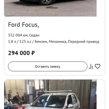
Ford Focus,
332 004 км
,
Седан
1.8
л /
125
л.с /
Бензин
,
Механика
,
Передний
привод
294 000
₽
Оставить заявку