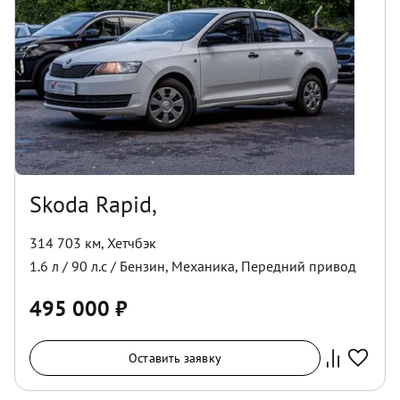
Skoda Rapid,
314 703 км
,
Хетчбэк
1.6
л /
90
л.с /
Бензин
,
Механика
,
Передний
привод
495 000
₽
Оставить заявку