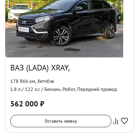
ВАЗ (LADA) XRAY,
178 866 км
,
Хетчбэк
1.8
л /
122
л.с /
Бензин
,
Робот
,
Передний
привод
562 000
₽
Оставить заявку