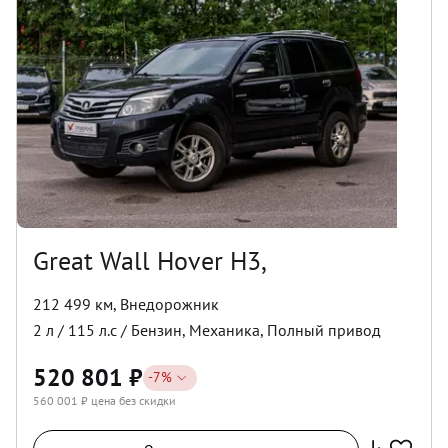
Great Wall Hover H3,
212 499 км
,
Внедорожник
2
л /
115
л.с /
Бензин
,
Механика
,
Полный
привод
520 801
₽
-
7
%
560 001
₽ цена без скидки