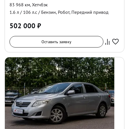
83 968 км
,
Хетчбэк
1.6
л /
106
л.с /
Бензин
,
Робот
,
Передний
привод
502 000
₽
Оставить заявку