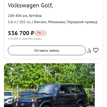
Volkswagen Golf,
208 404 км
,
Хетчбэк
1.6
л /
102
л.с /
Бензин
,
Механика
,
Передний
привод
536 700
₽
-
7
%
578 000
₽ цена без скидки
Оставить заявку