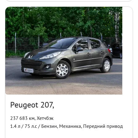
Peugeot 207,
237 683 км
,
Хетчбэк
1.4
л /
75
л.с /
Бензин
,
Механика
,
Передний
привод