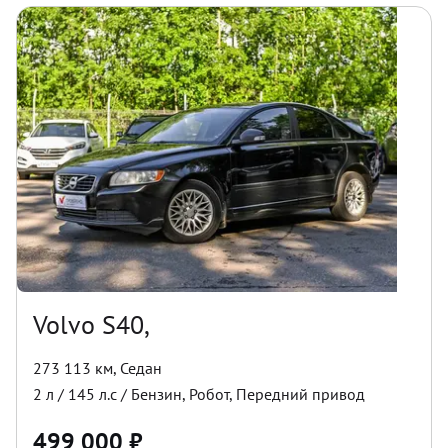
Volvo S40,
273 113 км
,
Седан
2
л /
145
л.с /
Бензин
,
Робот
,
Передний
привод
499 000
₽