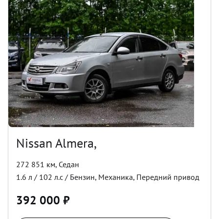
Nissan Almera,
272 851 км
,
Седан
1.6
л /
102
л.с /
Бензин
,
Механика
,
Передний
привод
392 000
₽