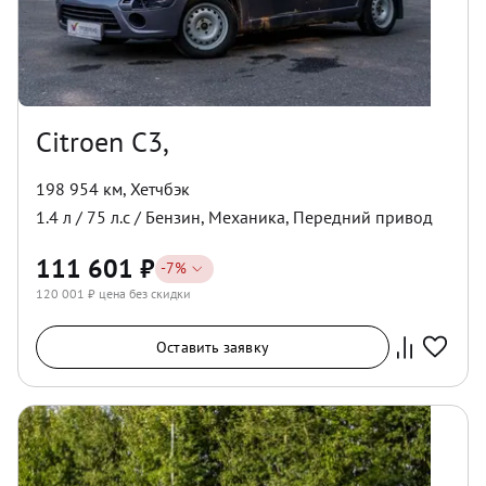
Citroen C3,
198 954 км
,
Хетчбэк
1.4
л /
75
л.с /
Бензин
,
Механика
,
Передний
привод
111 601
₽
-
7
%
120 001
₽ цена без скидки
Оставить заявку