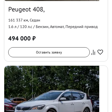
Peugeot 408,
161 337 км
,
Седан
1.6
л /
120
л.с /
Бензин
,
Автомат
,
Передний
привод
494 000
₽
Оставить заявку