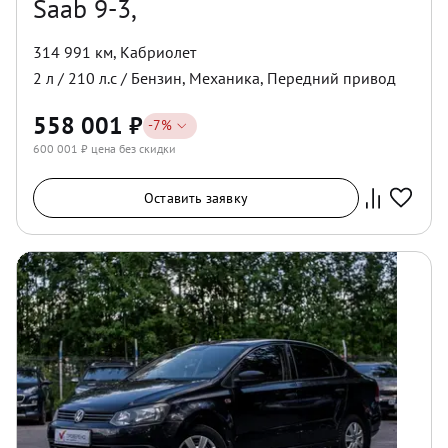
Saab 9-3,
314 991 км
,
Кабриолет
2
л /
210
л.с /
Бензин
,
Механика
,
Передний
привод
558 001
₽
-
7
%
600 001
₽ цена без скидки
Оставить заявку