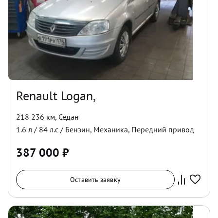
Renault Logan,
218 236 км
,
Седан
1.6
л /
84
л.с /
Бензин
,
Механика
,
Передний
привод
387 000
₽
Оставить заявку