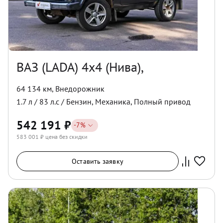
ВАЗ (LADA) 4x4 (Нива),
64 134 км
,
Внедорожник
1.7
л /
83
л.с /
Бензин
,
Механика
,
Полный
привод
542 191
₽
-
7
%
583 001
₽ цена без скидки
Оставить заявку