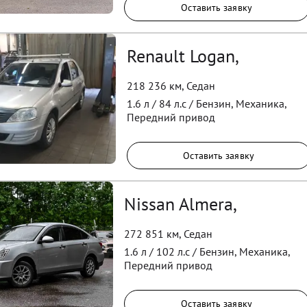
Оставить заявку
Renault Logan,
218 236 км
,
Седан
1.6
л /
84
л.с /
Бензин
,
Механика
,
Передний
привод
Оставить заявку
Nissan Almera,
272 851 км
,
Седан
1.6
л /
102
л.с /
Бензин
,
Механика
,
Передний
привод
Оставить заявку