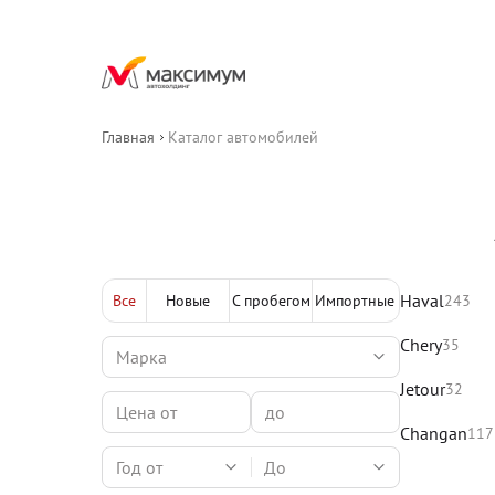
Главная
Каталог автомобилей
Haval
Все
Новые
С пробегом
Импортные
243
Chery
35
Jetour
32
Changan
117
Год от
До