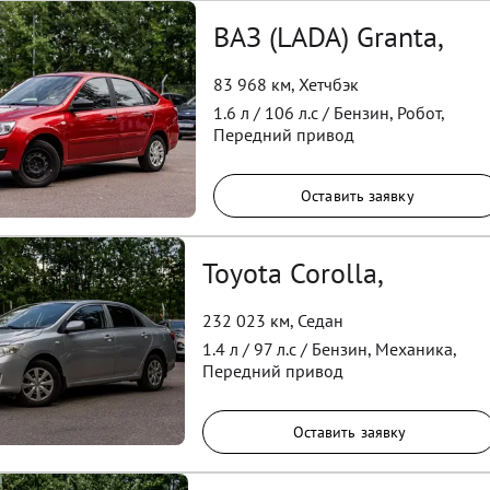
ВАЗ (LADA) Granta,
83 968 км
,
Хетчбэк
1.6
л /
106
л.с /
Бензин
,
Робот
,
Передний
привод
Оставить заявку
Toyota Corolla,
232 023 км
,
Седан
1.4
л /
97
л.с /
Бензин
,
Механика
,
Передний
привод
Оставить заявку