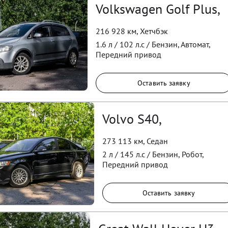
Volkswagen Golf Plus,
216 928 км
,
Хетчбэк
1.6
л /
102
л.с /
Бензин
,
Автомат
,
Передний
привод
Оставить заявку
Volvo S40,
273 113 км
,
Седан
2
л /
145
л.с /
Бензин
,
Робот
,
Передний
привод
Оставить заявку