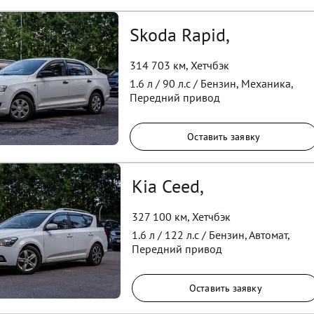
Skoda Rapid,
314 703 км
,
Хетчбэк
1.6
л /
90
л.с /
Бензин
,
Механика
,
Передний
привод
Оставить заявку
Kia Ceed,
327 100 км
,
Хетчбэк
1.6
л /
122
л.с /
Бензин
,
Автомат
,
Передний
привод
Оставить заявку