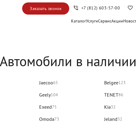
+7 (812) 603-57-00
Заказать звонок
Каталог
Услуги
Сервис
Акции
Новос
Автомобили в наличи
Jaecoo
Belgee
65
123
Geely
TENET
104
86
Exeed
Kia
75
32
Omoda
Jeland
73
32