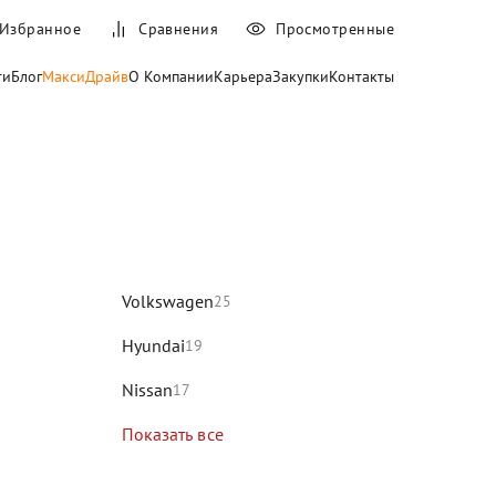
Избранное
Сравнения
Просмотренные
ти
Блог
МаксиДрайв
О Компании
Карьера
Закупки
Контакты
и
Volkswagen
25
Hyundai
19
Nissan
17
Показать все