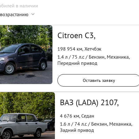
обилей
в наличии
 возрастанию
Citroen C3,
198 954 км
,
Хетчбэк
1.4
л /
75
л.с /
Бензин
,
Механика
,
Передний
привод
Оставить заявку
ВАЗ (LADA) 2107,
4 676 км
,
Седан
1.6
л /
74
л.с /
Бензин
,
Механика
,
Задний
привод