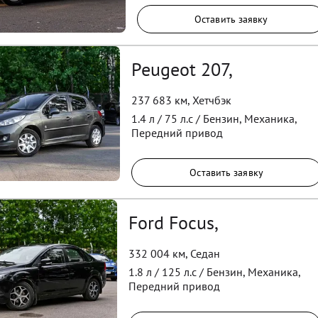
Оставить заявку
Peugeot 207,
237 683 км
,
Хетчбэк
1.4
л /
75
л.с /
Бензин
,
Механика
,
Передний
привод
Оставить заявку
Ford Focus,
332 004 км
,
Седан
1.8
л /
125
л.с /
Бензин
,
Механика
,
Передний
привод