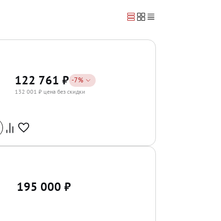
122 761
₽
-
7
%
132 001
₽ цена без скидки
195 000
₽