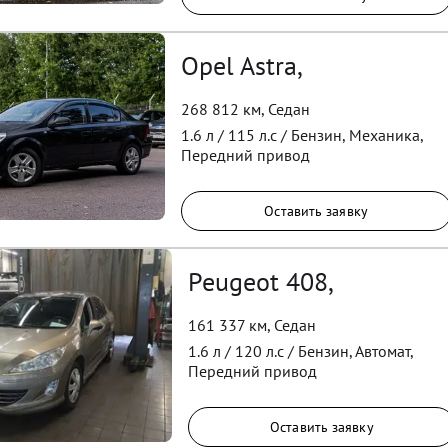
Opel Astra,
268 812 км
,
Седан
1.6
л /
115
л.с /
Бензин
,
Механика
,
Передний
привод
Оставить заявку
Peugeot 408,
161 337 км
,
Седан
1.6
л /
120
л.с /
Бензин
,
Автомат
,
Передний
привод
Оставить заявку